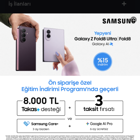
İş İlanları
Sertifika Programları
Yetenek Testleri
İşveren
Toptalent Marka ve İnsan Kaynakları Danışmanlığı Limited Şirketi Özel İstihdam Bürosu
Olarak 11 / 11 / 2024 - 10 / 11 / 2027 tarihleri arasında faaliyette bulunmak üzere, Türkiye İş
Kurumu tarafından 05.11.2024 tarih ve 16998526 sayılı karar uyarınca 1251 nolu belge ile faaliyet
göstermektedir.Toptalent İş İlanları için tıklayın. 4904 sayılı kanun uyarınca iş arayanlardan
ücret alınmayacak ve menfaat temin edilmeyecektir.
Türkiye İş Kurumu İstanbul İl Müdürlüğü: 0 212 249 29 87 | Türkiye iş Kurumu İstanbul Çalışma
ve İş Kurumu Bahçelievler Hizmet Merkezi