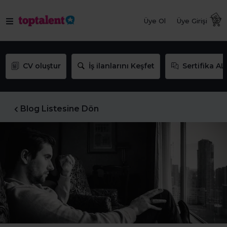
Üye Ol
Üye Girişi
CV oluştur
İş ilanlarını Keşfet
Sertifika AL
Blog Listesine Dön