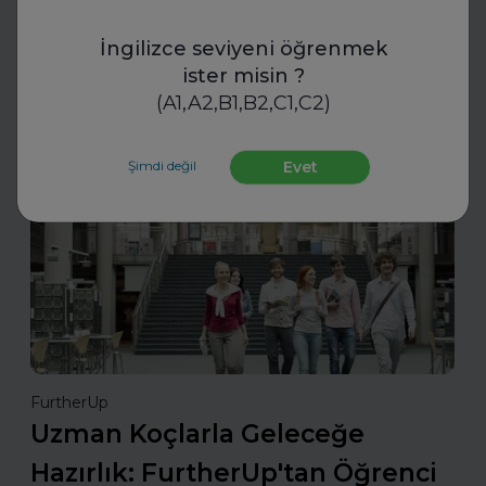
olabilir. En iyi uygulamalarınızı tanıtarak sektördeki öncü
konumunuzu güçlendirin ve değerli başarılarınızı
İngilizce seviyeni öğrenmek
ödüllerle taçlandırın.
ister misin ?
(A1,A2,B1,B2,C1,C2)
Daha fazla oku
Şimdi değil
Evet
İş Hayatında Başarı
FurtherUp
Uzman Koçlarla Geleceğe
Hazırlık: FurtherUp'tan Öğrenci