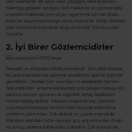
olan insanlardır. Bir şeyin nasıl çalıştığını, farklı kültürleri,
tükettiği gıdaların içeriğini, tarih hakkında ve çevresindeki
insanların hakkında yeni şeyler öğrenmek için her fırsatı
kullanan araştırmacı kişiliğe sahip insanlardır. Sahip oldukları
bilgi ve beceriyi kaynakları doğrultusunda 7/24 bu yolda
harcarlar.
2. İyi Birer Gözlemcidirler
Bakışları ve anlayışları oldukça keskindir; Tüm akıllı insanlar
bir şeye baktıklarında görmek istediklerini açık bir biçimde
görebilirler. Oradaki tüm ayrıntıları ve aksaklıkları hemen
fark edebilirler. Anlama kabiliyetleri çok gelişkin olduğu için,
birbirine benzer görünen iki objedeki detay farlılıklarını
hemen algılayabilirler. Dikkatini başka bir şey üzerinde
yoğunlaştırmamışsa, hemen hiçbir konuda anlamama
problemi çekmezler. Çok dikkatli ve uyanık insanlardır.
Baktıkları alandaki hiçbir nesneyi göz ardı etmezler. Analiz
ve sonuç çıkarma kabiliyetleri yüksektir. Çok konuşmak