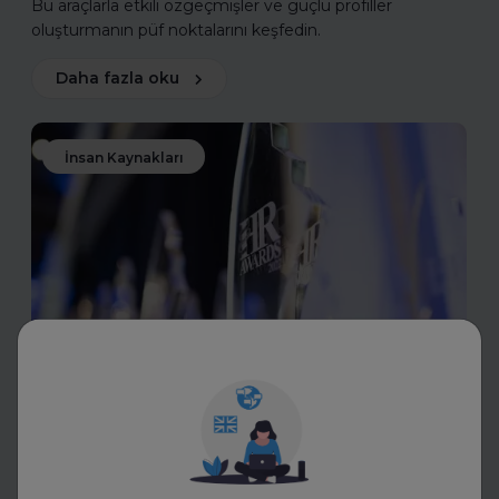
Bu araçlarla etkili özgeçmişler ve güçlü profiller
oluşturmanın püf noktalarını keşfedin.
Daha fazla oku
İnsan Kaynakları
Toptalent
İnsan Kaynakları Ödülleri 2025-
2026
İnsan Kaynakları Ödülleri, şirketiniz için bir tanıtım fırsatı