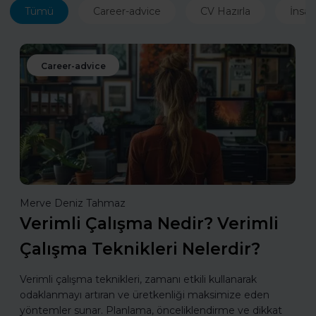
Tümü
Career-advice
CV Hazırla
İnsan
Career-advice
Merve Deniz Tahmaz
Verimli Çalışma Nedir? Verimli
Çalışma Teknikleri Nelerdir?
Verimli çalışma teknikleri, zamanı etkili kullanarak
odaklanmayı artıran ve üretkenliği maksimize eden
yöntemler sunar. Planlama, önceliklendirme ve dikkat