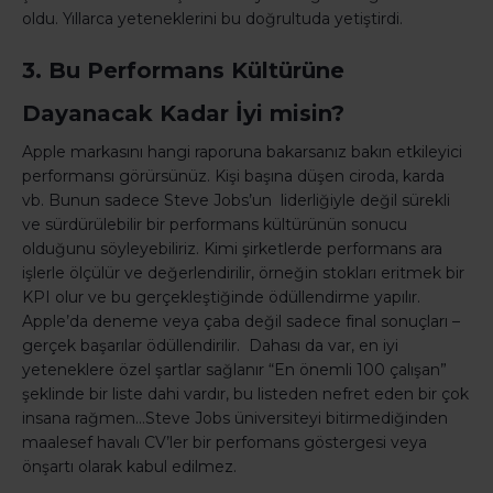
oldu. Yıllarca yeteneklerini bu doğrultuda yetiştirdi.
3. Bu Performans Kültürüne
Dayanacak Kadar İyi misin?
Apple markasını hangi raporuna bakarsanız bakın etkileyici
performansı görürsünüz. Kişi başına düşen ciroda, karda
vb. Bunun sadece Steve Jobs’un liderliğiyle değil sürekli
ve sürdürülebilir bir performans kültürünün sonucu
olduğunu söyleyebiliriz. Kimi şirketlerde performans ara
işlerle ölçülür ve değerlendirilir, örneğin stokları eritmek bir
KPI olur ve bu gerçekleştiğinde ödüllendirme yapılır.
Apple’da deneme veya çaba değil sadece final sonuçları –
gerçek başarılar ödüllendirilir. Dahası da var, en iyi
yeteneklere özel şartlar sağlanır “En önemli 100 çalışan”
şeklinde bir liste dahi vardır, bu listeden nefret eden bir çok
insana rağmen…Steve Jobs üniversiteyi bitirmediğinden
maalesef havalı CV’ler bir perfomans göstergesi veya
önşartı olarak kabul edilmez.