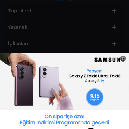
Toptalent
Yetenek
İş İlanları
Sertifika Programları
Yetenek Testleri
İşveren