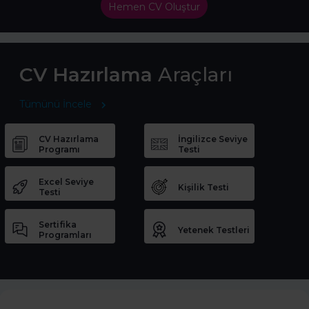
Hemen CV Oluştur
CV Hazırlama
Araçları
Tümünü İncele
CV Hazırlama
İngilizce Seviye
Programı
Testi
Excel Seviye
Kişilik Testi
Testi
Sertifika
Yetenek Testleri
Programları