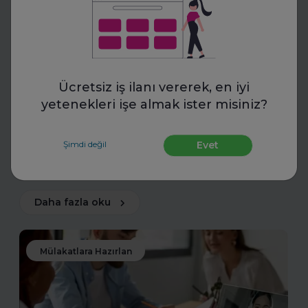
FurtherUp
Uzman Koçlarla Geleceğe
Hazırlık: FurtherUp'tan Öğrenci
Ücretsiz iş ilanı vererek, en iyi
yetenekleri işe almak ister misiniz?
ve Kariyer Koçluğu
Uzman koçlarla geleceğe hazırlanın. FurtherUp’ın
Şimdi değil
Evet
öğrenci ve kariyer koçluğu ile hedeflerinizi netleştirin,
kariyer yolculuğunuzda güçlü adımlar atın.
Daha fazla oku
Mülakatlara Hazırlan