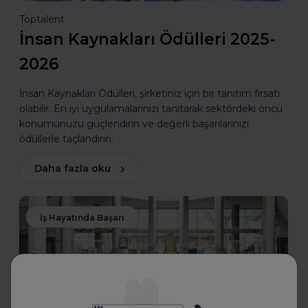
Toptalent
İnsan Kaynakları Ödülleri 2025-
2026
İnsan Kaynakları Ödülleri, şirketiniz için bir tanıtım fırsatı
olabilir. En iyi uygulamalarınızı tanıtarak sektördeki öncü
konumunuzu güçlendirin ve değerli başarılarınızı
ödüllerle taçlandırın.
Daha fazla oku
İş Hayatında Başarı