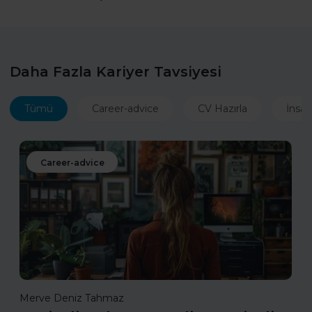
Daha Fazla Kariyer Tavsiyesi
Tümü
Career-advice
CV Hazırla
İnsan
Career-advice
Merve Deniz Tahmaz