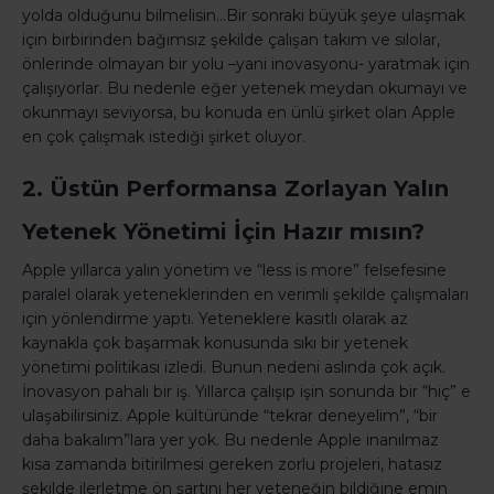
yolda olduğunu bilmelisin…Bir sonraki büyük şeye ulaşmak
için birbirinden bağımsız şekilde çalışan takım ve silolar,
önlerinde olmayan bir yolu –yani inovasyonu- yaratmak için
çalışıyorlar. Bu nedenle eğer yetenek meydan okumayı ve
okunmayı seviyorsa, bu konuda en ünlü şirket olan Apple
en çok çalışmak istediği şirket oluyor.
2. Üstün Performansa Zorlayan Yalın
Yetenek Yönetimi İçin Hazır mısın?
Apple yıllarca yalın yönetim ve “less is more” felsefesine
paralel olarak yeteneklerinden en verimli şekilde çalışmaları
için yönlendirme yaptı. Yeteneklere kasıtlı olarak az
kaynakla çok başarmak konusunda sıkı bir yetenek
yönetimi politikası izledi. Bunun nedeni aslında çok açık.
İnovasyon pahalı bir iş. Yıllarca çalışıp işin sonunda bir “hiç” e
ulaşabilirsiniz. Apple kültüründe “tekrar deneyelim”, “bir
daha bakalım”lara yer yok. Bu nedenle Apple inanılmaz
kısa zamanda bitirilmesi gereken zorlu projeleri, hatasız
şekilde ilerletme ön şartını her yeteneğin bildiğine emin