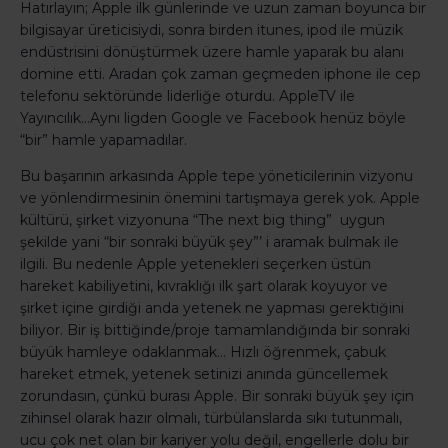
Hatırlayın; Apple ilk günlerinde ve uzun zaman boyunca bir
bilgisayar üreticisiydi, sonra birden itunes, ipod ile müzik
endüstrisini dönüştürmek üzere hamle yaparak bu alanı
domine etti. Aradan çok zaman geçmeden iphone ile cep
telefonu sektöründe liderliğe oturdu. AppleTV ile
Yayıncılık…Aynı ligden Google ve Facebook henüz böyle
“bir” hamle yapamadılar.
Bu başarının arkasında Apple tepe yöneticilerinin vizyonu
ve yönlendirmesinin önemini tartışmaya gerek yok. Apple
kültürü, şirket vizyonuna “The next big thing” uygun
şekilde yani “bir sonraki büyük şey”’ i aramak bulmak ile
ilgili. Bu nedenle Apple yetenekleri seçerken üstün
hareket kabiliyetini, kıvraklığı ilk şart olarak koyuyor ve
şirket içine girdiği anda yetenek ne yapması gerektiğini
biliyor. Bir iş bittiğinde/proje tamamlandığında bir sonraki
büyük hamleye odaklanmak… Hızlı öğrenmek, çabuk
hareket etmek, yetenek setinizi anında güncellemek
zorundasın, çünkü burası Apple. Bir sonraki büyük şey için
zihinsel olarak hazır olmalı, türbülanslarda sıkı tutunmalı,
ucu çok net olan bir kariyer yolu değil, engellerle dolu bir