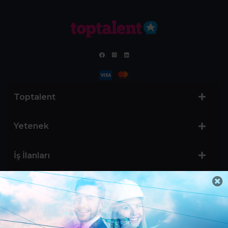
Toptalent
Yetenek
İş İlanları
Sertifika Programları
Yetenek Testleri