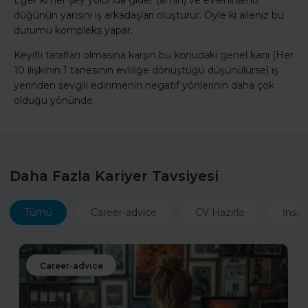
Eğer ki her şey yolunda gider (amin) ve evlenirseniz
düğünün yarısını iş arkadaşları oluşturur. Öyle ki aileniz bu
durumu kompleks yapar.
Keyifli tarafları olmasına karşın bu konudaki genel kanı (Her
10 ilişkinin 1 tanesinin evliliğe dönüştüğü düşünülürse) iş
yerinden sevgili edinmenin negatif yönlerinin daha çok
olduğu yönünde.
Daha Fazla Kariyer Tavsiyesi
Tümü
Career-advice
CV Hazırla
İnsan
Career-advice