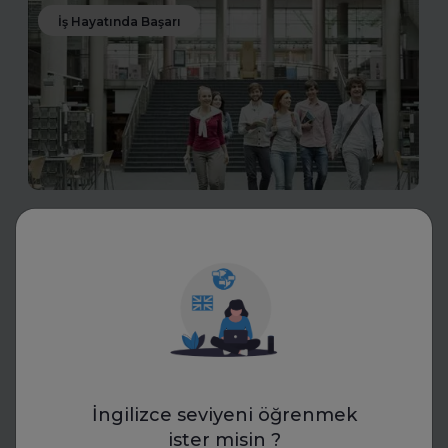
İş Hayatında Başarı
FurtherUp
Uzman Koçlarla Geleceğe
Hazırlık: FurtherUp'tan Öğrenci
ve Kariyer Koçluğu
Uzman koçlarla geleceğe hazırlanın. FurtherUp’ın
öğrenci ve kariyer koçluğu ile hedeflerinizi netleştirin,
kariyer yolculuğunuzda güçlü adımlar atın.
İngilizce seviyeni öğrenmek
ister misin ?
Daha fazla oku