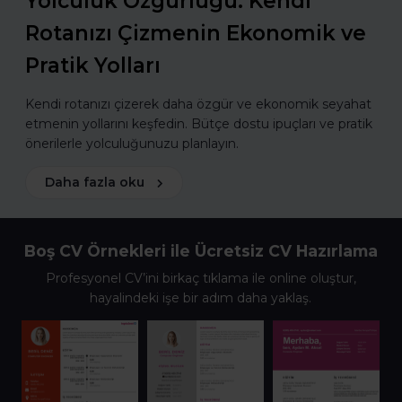
Yolculuk Özgürlüğü: Kendi
Rotanızı Çizmenin Ekonomik ve
Pratik Yolları
Kendi rotanızı çizerek daha özgür ve ekonomik seyahat
etmenin yollarını keşfedin. Bütçe dostu ipuçları ve pratik
önerilerle yolculuğunuzu planlayın.
Daha fazla oku
Boş CV Örnekleri ile Ücretsiz CV Hazırlama
Profesyonel CV’ini birkaç tıklama ile online oluştur,
hayalindeki işe bir adım daha yaklaş.