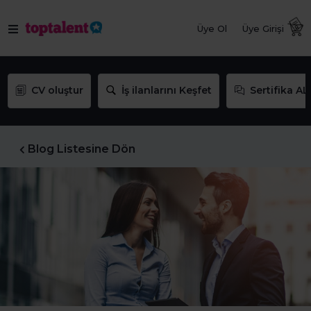
Üye Ol
Üye Girişi
CV oluştur
İş ilanlarını Keşfet
Sertifika AL
Blog Listesine Dön