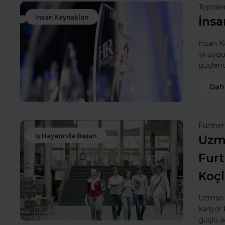
Toptale
İnsan Kaynakları
İnsa
İnsan Ka
iyi uyg
güçlendi
Dah
Furthe
İş Hayatında Başarı
Uzma
Furt
Koç
Uzman k
kariyer 
güçlü a