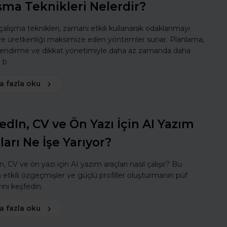
şma Teknikleri Nelerdir?
 çalışma teknikleri, zamanı etkili kullanarak odaklanmayı
 ve üretkenliği maksimize eden yöntemler sunar. Planlama,
lendirme ve dikkat yönetimiyle daha az zamanda daha
ı b
a fazla oku
edIn, CV ve Ön Yazı İçin AI Yazım
ları Ne İşe Yarıyor?
, CV ve ön yazı için AI yazım araçları nasıl çalışır? Bu
a etkili özgeçmişler ve güçlü profiller oluşturmanın püf
ını keşfedin.
a fazla oku