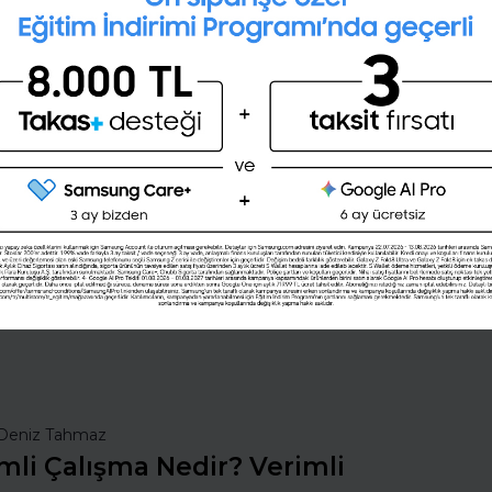
28 günlük kişisel gelişim planını
oluşturmak ister misin ?
Şimdi değil
Evet
nsan Kaynakları
İş Hayatında Başarı
ı Seç
Şirketleri Keşfet
Deniz Tahmaz
mli Çalışma Nedir? Verimli