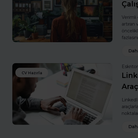
Çalı
Verimli
artıran
öncelik
fazlasın
Dah
Eskritor
CV Hazırla
Link
Araç
LinkedIn
araçlarl
noktalar
Dah