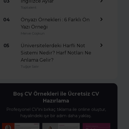
03
İngilizce Aylar
Toptalent
04
Önyazı Örnekleri : 6 Farklı Ön
Yazı Örneği
Merve Coşkun
05
Üniversitelerdeki Harfli Not
Sistemi Nedir? Harf Notları Ne
Anlama Gelir?
Tuğçe Salır
Boş CV Örnekleri ile Ücretsiz CV
Hazırlama
Profesyonel CV’ini birkaç tıklama ile online oluştur,
hayalindeki işe bir adım daha yaklaş.