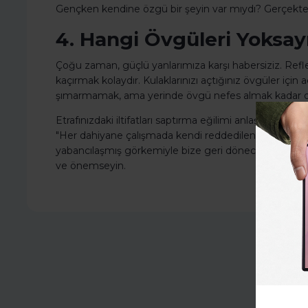
Gençken kendine özgü bir şeyin var mıydı? Gerçekten
4. Hangi Övgüleri Yoksa
Çoğu zaman, güçlü yanlarımıza karşı habersiziz. Reflek
kaçırmak kolaydır. Kulaklarınızı açtığınız övgüler iç
şımarmamak, ama yerinde övgü nefes almak kadar doğ
Etrafınızdaki iltifatları saptırma eğilimi anlaşılabilir
"Her dahiyane çalışmada kendi reddedilen düşünceleri
yabancılaşmış görkemiyle bize geri dönecekler" yazmış
ve önemseyin.