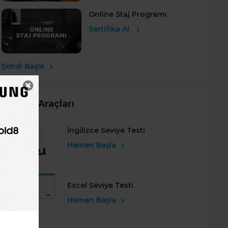
Online Staj Programı
Sertifika Al
Şimdi Başla
Kariyer Araçları
İngilizce Seviye Testi
Hemen Başla
Excel Seviye Testi
Hemen Başla