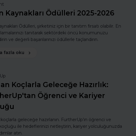
nt
n Kaynakları Ödülleri 2025-2026
ynakları Ödülleri, şirketiniz için bir tanıtım fırsatı olabilir. En
ulamalarınızı tanıtarak sektördeki öncü konumunuzu
rin ve değerli başarılarınızı ödüllerle taçlandırın.
a fazla oku
rUp
n Koçlarla Geleceğe Hazırlık:
herUp'tan Öğrenci ve Kariyer
luğu
oçlarla geleceğe hazırlanın. FurtherUp’ın öğrenci ve
koçluğu ile hedeflerinizi netleştirin, kariyer yolculuğunuzda
dımlar atın.