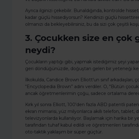
Ayrıca ilginizi çekebilir. Bunaldığında, kontrolde his
kadar güçlü hissediyorsun? Kendinizi güçlü hissettire
olmanızı da bekleyebilirsiniz, bu da sizi çok çeşitli ko
3. Çocukken size en çok 
neydi?
Çocukların yaptığı gibi, yapmak istediğimiz şeyi yapars
geri döndüğünüzde, doğuştan gelen bir yeteneği keşf
İlkokulda, Candice Brown Elliott'un sınıf arkadaşları, 
“Encyclopedia Brown” adını verdiler. O, "Bütün çocu
ancak öğretmenlerimin çoğu, sadece ortalama dereceler
Kırk yıl sonra Elliott, 100'den fazla ABD patentli paten
ekran mimarisi, yüz milyonlarca akıllı telefon, tablet,
televizyonlarda kullanılıyor. Başlamak için harika bir y
tarafından tuhaf kabul edildi ve öğretmenleri tarafında
oto-taktik yaklaşım bir süper güçtür.