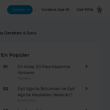
|
Üye Girişi
İşveren
Ücretsiz Üye Ol
anız Gereken 4 Soru
En Popüler
01
En Kolay 20 Para Kazanma
Yöntemi
Toptalent
02
Eşit Ağırlık Bölümleri ve Eşit
Ağırlık Meslekleri Nelerdir?
Emine Oflaz