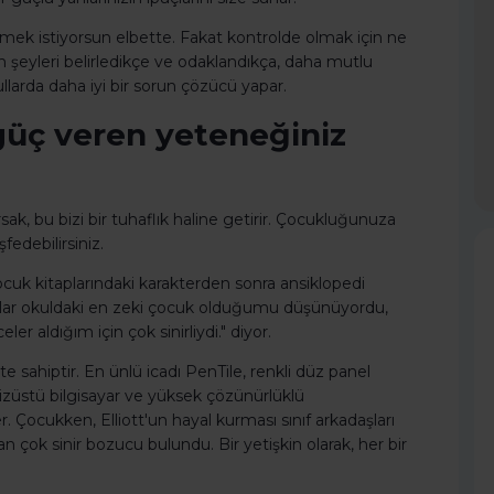
setmek istiyorsun elbette. Fakat kontrolde olmak için ne
n şeyleri belirledikçe ve odaklandıkça, daha mutlu
şullarda daha iyi bir sorun çözücü yapar.
güç veren yeteneğiniz
ak, bu bizi bir tuhaflık haline getirir. Çocukluğunuza
edebilirsiniz.
çocuk kitaplarındaki karakterden sonra ansiklopedi
klar okuldaki en zeki çocuk olduğumu düşünüyordu,
 aldığım için çok sinirliydi." diyor.
te sahiptir. En ünlü icadı PenTile, renkli düz panel
 dizüstü bilgisayar ve yüksek çözünürlüklü
er. Çocukken, Elliott'un hayal kurması sınıf arkadaşları
n çok sinir bozucu bulundu. Bir yetişkin olarak, her bir