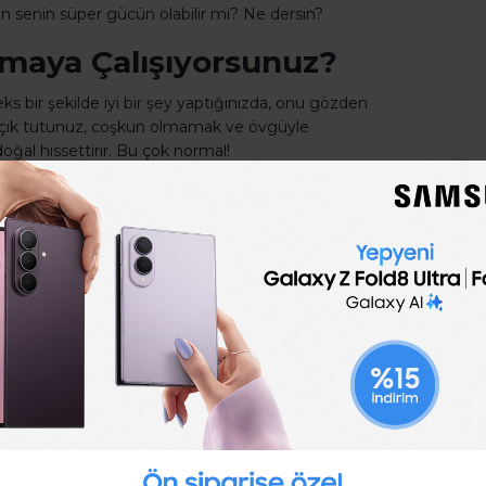
 senin süper gücün olabilir mi? Ne dersin?
ymaya Çalışıyorsunuz?
s bir şekilde iyi bir şey yaptığınızda, onu gözden
in açık tutunuz, coşkun olmamak ve övgüyle
al hissettirir. Bu çok normal!
, ancak ne yaptığınız önemli değil. Ralph Waldo Emerson,
mizi tanıyoruz, belli bir zamanda o düşünceler
tır. O nedenle eksiklerinizi de doğrularınızı farkedin