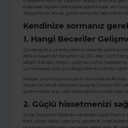
Endişelenmeyin! Bu rüyanızın öldüğü anlamına gelme
kullanarak hayalini nasıl başaracağınıza karar vermeniz
değiştirilecek. Ancak, günün sonunda, hala tutkulu olab
Kendinize sormanız gerek
1. Hangi Beceriler Geliş
Çocukluğunuz ve kolej yıllarınız sırasında, şüphesiz baz
derece başarılı bir danışman ve CEO olan Scott Edin
sahipti. Edinger, iletişim, çatışma çözme, başkaları
uzmanlaşarak zorlu çocukluğundan kurtulmayı öğren
Kolejde, on yıl boyu sürecek bir turnuvalarda ilk beşe gir
iletişim ve retorik derecesini kazandı. Fortune 500 şirke
göstermekte olup, nasıl satılacağı konusunda çalışma
2. Güçlü hissetmenizi sa
Şimdi, Güçlerinizi Keşfedin adlı kitabın yazarı Marcus
basit yoldan dikkat çekmeniz gerekir ki: onları kullanma
ve başarılı hissettiğiniz zamanlara dikkat edin. Bu anlar