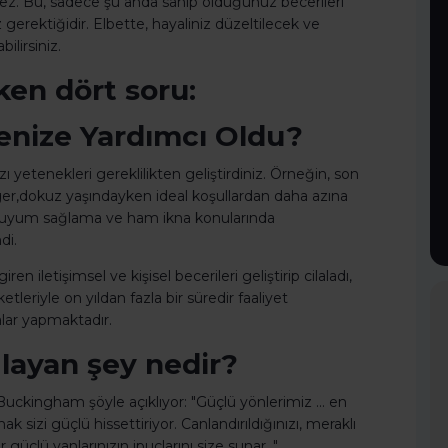
z. Bu, sadece şu anda sahip olduğunuz becerileri
 gerektiğidir. Elbette, hayaliniz düzeltilecek ve
ilirsiniz.
en dört soru:
menize Yardımcı Oldu?
ı yetenekleri gereklilikten geliştirdiniz. Örneğin, son
ger,dokuz yaşındayken ideal koşullardan daha azına
na uyum sağlama ve ham ikna konularında
di.
en iletişimsel ve kişisel becerileri geliştirip cilaladı,
tleriyle on yıldan fazla bir süredir faaliyet
lar yapmaktadır.
ğlayan şey nedir?
 Buckingham şöyle açıklıyor: "Güçlü yönlerimiz ... en
k sizi güçlü hissettiriyor. Canlandırıldığınızı, meraklı
 güçlü yanlarınızın ipuçlarını size sunar. "