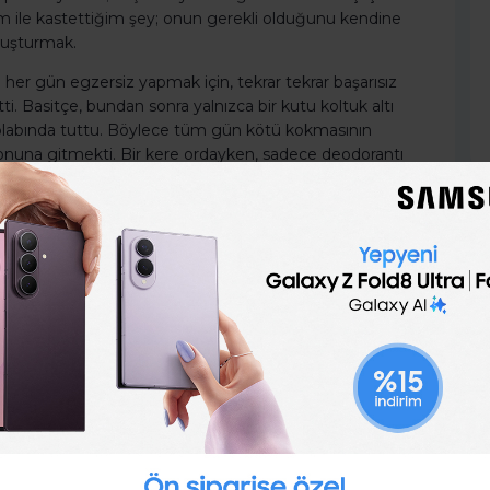
m ile kastettiğim şey; onun gerekli olduğunu kendine
oluşturmak.
n her gün egzersiz yapmak için, tekrar tekrar başarısız
i. Basitçe, bundan sonra yalnızca bir kutu koltuk altı
olabında tuttu. Böylece tüm gün kötü kokmasının
onuna gitmekti. Bir kere ordayken, sadece deodorantı
hissettireceğinden, kalıp egzersiz de yapacak.
k konusunda kendini oyuna getirdi ve zamanla
line getirdi.
 Things Done” adlı kitabın yazarı.
ırla.
zırlayıp kullanarak, gününün küçük dilimlerinde işlerini
 işlerin listesini çıkar ve yanında tut böylece
oşa geçen anlarında bu zamanları küçük üretken