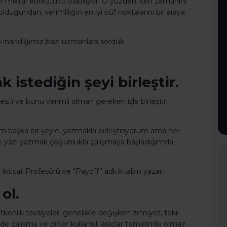
bir miktar korkutucu olabiliyor. O yüzden, sen zamanını
lduğundan, verimliliğin en iyi püf noktalarını bir araya
na inandığımız bazı uzmanlara sorduk.
 istediğin şeyi birleştir.
esi.) ve bunu verimli olman gereken işle birleştir.
ğim başka bir şeyle, yazmakla birleştiriyorum ama her
 yazı yazmak çoğunlukla çalışmaya başladığımda
 İktisat Profesörü ve “Payoff” adlı kitabın yazarı
ol.
nlik tavsiyeleri genellikle değişken zihniyet, tekil
e çalışma ve diğer kullanışlı araçlar temelinde olmaz