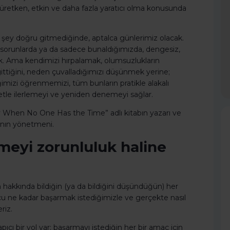
üretken, etkin ve daha fazla yaratıcı olma konusunda
r şey doğru gitmediğinde, aptalca günlerimiz olacak.
 sorunlarda ya da sadece bunaldığımızda, dengesiz,
. Ama kendimizi hırpalamak, olumsuzlukların
tiğini, neden çuvalladığımızı düşünmek yerine;
mizi öğrenmemizi, tüm bunların pratikle alakalı
tle ilerlemeyi ve yeniden denemeyi sağlar.
y When No One Has the Time” adlı kitabın yazarı ve
’nın yönetmeni.
irmeyi zorunluluk haline
hakkında bildiğin (ya da bildiğini düşündüğün) her
nucu ne kadar başarmak istediğimizle ve gerçekte nasıl
riz.
ı bir yol var; başarmayı istediğin her bir amaç için