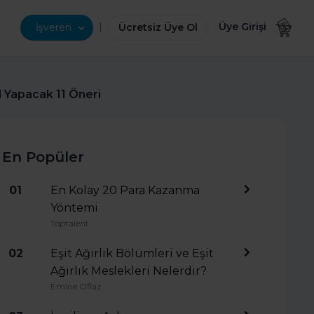
|
Üye Girişi
İşveren
Ücretsiz Üye Ol
ıl Yapacak 11 Öneri
En Popüler
01
En Kolay 20 Para Kazanma
Yöntemi
Toptalent
02
Eşit Ağırlık Bölümleri ve Eşit
Ağırlık Meslekleri Nelerdir?
Emine Oflaz