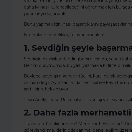
Ve itiraf etmeliyiz ki bu önerilerin hepsine yetişmek 
daha iyi nasıl kullanabileceğini öğrenmek için burada o
getirmeyi düşündük.
Bunu yapmak için, nasıl başardıklarını paylaşacakları
İşte onların verimlilik için favori önerileri!
1. Sevdiğin şeyle başarmak
Sevdiğin bir alışkanlık edin (benim için bu, sabah kahv
Benim durumumda, bu yazı yazmakla birlikte olmalı.
Böylece, sevdiğim kahve ritüelini, kural olarak sevdi
zaman değil. Aynı zamanda hem kahve keyfi hem de
şartlı bir refleks oluyor.
-Dan Ariely, Duke Üniversitesi Psikoloji ve Davranışsal
2. Daha fazla merhametli 
“Favori üretkenlik önerim? Merhamet. Bekle, ne? Üretke
görevlendirme, derin odaklanma, genel eğilim üzerind