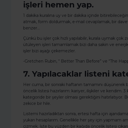
işleri hemen yap.
1 dakika kuralına uy ve bir dakika içinde bitirebilece
atmak, form doldurmak, e-mail cevaplamak, bir dave
benzer…
Çünkü bu işler çok hızlı yapılabilir, kurala uymak çok
ütüleyen işleri tamamlamak bizi daha sakin ve enerji
işler bizi aşağı çekemezler.
-Gretchen Rubin, “ Better Than Before” ve “The Happin
7. Yapılacaklar listeni kat
Her cuma, bir sonraki haftanın tamamını düşünerek b
öncelik listesi hazırlarım: kariyer, ilişkiler ve kendim.
kategoride bir şeyler olması gerektiğini hatırlatıyor
zekice bir hile.
Listemi hazırladıktan sonra, ertesi hafta için ajandam
yukarı hesaplarım. Genellikle her şey için yapmam 
çizmek. İşte bu yüzden bir kağıda öncelik lsitesi çıka