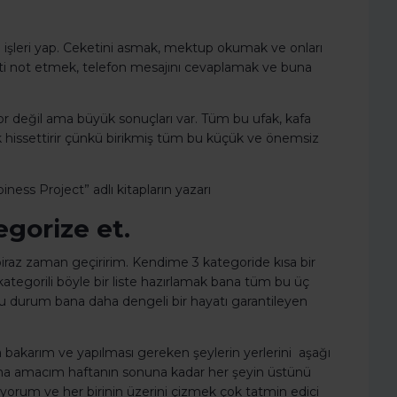
ğin işleri yap. Ceketini asmak, mektup okumak ve onları
ti not etmek, telefon mesajını cevaplamak ve buna
 zor değil ama büyük sonuçları var. Tüm bu ufak, kafa
k hissettirir çünkü birikmiş tüm bu küçük ve önemsiz
ess Project” adlı kitapların yazarı
egorize et.
iraz zaman geçiririm. Kendime 3 kategoride kısa bir
 3 kategorili böyle bir liste hazırlamak bana tüm bu üç
. Bu durum bana daha dengeli bir hayatı garantileyen
a bakarım ve yapılması gereken şeylerin yerlerini aşağı
ama amacım haftanın sonuna kadar her şeyin üstünü
rıyorum ve her birinin üzerini çizmek çok tatmin edici