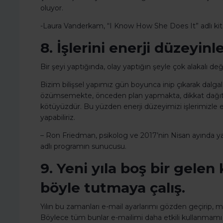
oluyor.
-Laura Vanderkam, “I Know How She Does It” adlı kita
8. İşlerini enerji düzeyinle
Bir şeyi yaptığında, olay yaptığın şeyle çok alakalı deği
Bizim bilişsel yapımız gün boyunca inip çıkarak dalgal
özümsemekte, önceden plan yapmakta, dikkat dağıtı
kötüyüzdür. Bu yüzden enerji düzeyimizi işlerimizle e
yapabiliriz.
– Ron Friedman, psikolog ve 2017’nin Nisan ayında
adlı programın sunucusu.
9. Yeni yıla boş bir gele
böyle tutmaya çalış.
Yılın bu zamanları e-mail ayarlarımı gözden geçirip, 
Böylece tüm bunlar e-mailimi daha etkili kullanmamı