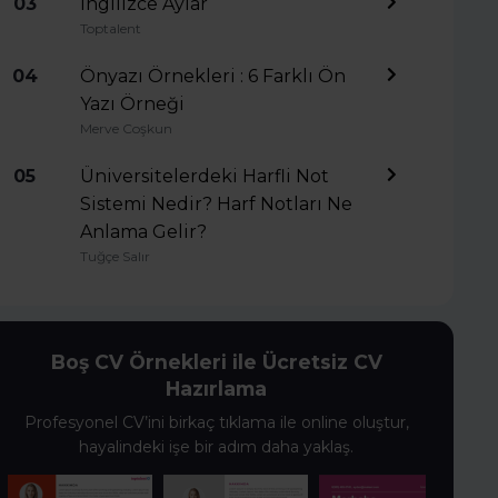
03
İngilizce Aylar
Toptalent
04
Önyazı Örnekleri : 6 Farklı Ön
Yazı Örneği
Merve Coşkun
05
Üniversitelerdeki Harfli Not
Sistemi Nedir? Harf Notları Ne
Anlama Gelir?
Tuğçe Salır
Boş CV Örnekleri ile Ücretsiz CV
Hazırlama
Profesyonel CV’ini birkaç tıklama ile online oluştur,
hayalindeki işe bir adım daha yaklaş.