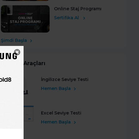
Online Staj Programı
Sertifika Al
Şimdi Başla
Kariyer Araçları
İngilizce Seviye Testi
Hemen Başla
Excel Seviye Testi
Hemen Başla