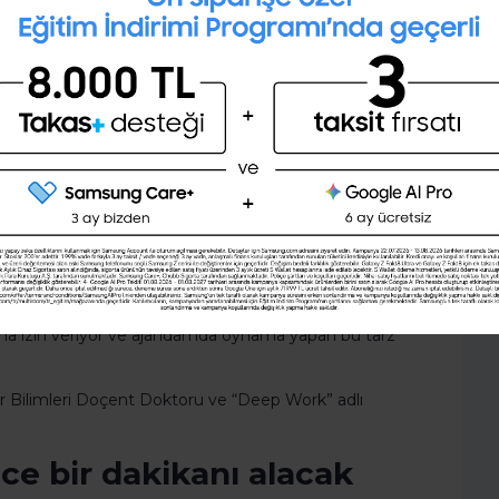
 hissettiğinde kurtarıcın olacak. Enerjini arttıracak ve
28 günlük kişisel gelişim planını
manı sağlayabilecek bir işi çok çabukça
oluşturmak ister misin ?
Şimdi değil
Evet
koru.
im zamanları, bir toplantı ya da randevu gibi
 toplantı ya da randevu gibi, eğer bir başkası o
de, onlara meşgul olduğumu söyleyerek
ktiğinde; bazı zamanlarda arttırarak ve diğer
a izin veriyor ve ajandamda oynama yapan bu tarz
r Bilimleri Doçent Doktoru ve “Deep Work” adlı
e bir dakikanı alacak