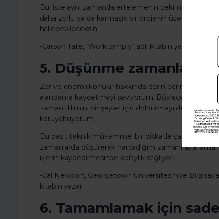
Bu liste aynı zamanda ertelemenin çekimine kapıldığını
daha zorlu ya da karmaşık bir projenin üzerinde çalış
halledebileceksin.
-Carson Tate, “Work Simply” adlı kitabın yazarı.
5. Düşünme zamanlarını 
Zor ve önemli konular hakkında derin derin düşüneceğ
ajandama kaydetmeyi seviyorum. Böylece o zamanı, bir
zaman dilimini bir şeyler için doldurmayı denediğin
koruyabiliyorum.
Bu basit teknik mükemmel bir dikkatle çalışmam gere
zamanlarda düşürerek harcadığım zamanı ayarlamam
işlerin kaydedilmesinde kolaylık sağlıyor.
-Cal Newport, Georgetown Üniversitesi’nde Bilgisaya
kitabın yazarı
6. Tamamlamak için sadec