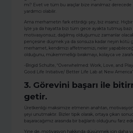
mı? Evet ve tüm bu araçlar bize inanılmaz derecede 
yardımcı olabilir.
Ama merhametin fark ettirdiği şey, biz insanız. Hiçbi
İşte ya da hayatta bizi tüm gece ayakta tutmuş bazı
motivasyonsuz, dağılmış olduğumuz zamanlar olacak
pençesine düşmek ya da sonsuza kadar neyin kötü git
merhamet, kendimizi affetmemizi, neler yapabileceği
olduğunu, mükemmelliği bırakmayı, kolayca ve zarafe
-Brigid Schulte, “Overwhelmed: Work, Love, and Pla
Good Life Initiative/ Better Life Lab at New America
3. Görevini başarı ile bit
getir.
Üretkenliği maksimize etmenin anahtarı, motivasyon 
şeyi unutmaktır. Bizler tipik olarak, ortaya çıkan so
başaracağımız arasında bir bağlantı olduğunu farz ede
Yine de, motivasyon hakkında düşünmek için daha yapıc