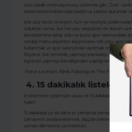
özel olarak motivasyonunu üretmek gibi.. Özel üreti
ısrarla hissettirebileceğin kasıtlı ve yaratıcı durumlar 
İşte size favori örneğim; tüm iyi niyetiyle, bırakmada
olduktan sonra, Joe her şeyi değiştiren bir durum ürett
deodorantına sahip oldu ve bunu spor salonundaki d
verdiği mahcubiyetten kaçınmanın tek yolu, spor sal
kullanmak ve spor salonundan ayrılmak onu çok aptal 
Böylece Joe temelde yapmayı planladığı şeyi yapma
egzersiz yapmayı kendiliğinden yaptığı bir alışkanlık ha
-Steve Levinson, Klinik Psikolog ve “The Power to Get
4. 15 dakikalık listeler haz
Ertelemenin çekimiyle savaş ve 15 dakikalik listeler ha
hallet.
15 dakikada ya da daha az zamanda tamamlayabileceğin
zamanının sırada beklemek, dişçide beklemek gibi b
zaman dilimlerine çevirebilirsin.