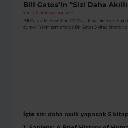
Bill Gates’in “Sizi Daha Akıl
Yeni CV örneklerini incele
Bill Gates, Microsoft’un CEO’su, dünyanın en zengin
ayırıyor. Yakın zamanlarda Bill Gates 5 kitap önerdi ve bu
İşte sizi daha akıllı yapacak 5 kitap
1. Sapiens: A Brief History of Hum