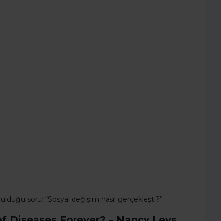
 bulduğu soru: “Sosyal değişim nasıl gerçekleşti?”
 of Diseases Forever? – Nancy Leys