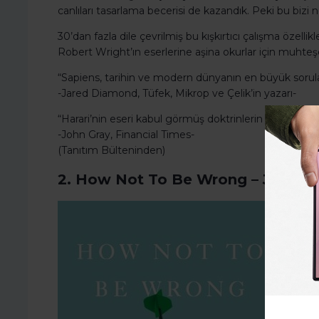
canlıları tasarlama becerisi de kazandık. Peki bu bizi
30’dan fazla dile çevrilmiş bu kışkırtıcı çalışma özel
Robert Wright’ın eserlerine aşina okurlar için muhte
“Sapiens, tarihin ve modern dünyanın en büyük soruların
-Jared Diamond, Tüfek, Mikrop ve Çelik’in yazarı-
“Harari’nin eseri kabul görmüş doktrinlerin karşısında du
-John Gray, Financial Times-
(Tanıtım Bülteninden)
2. How Not To Be Wrong – Jordan-