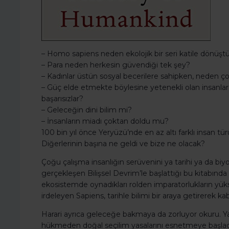
– Homo sapiens neden ekolojik bir seri katile dönüşt
– Para neden herkesin güvendiği tek şey?
– Kadınlar üstün sosyal becerilere sahipken, neden
– Güç elde etmekte böylesine yetenekli olan insan
başarısızlar?
– Geleceğin dini bilim mi?
– İnsanların miadı çoktan doldu mu?
100 bin yıl önce Yeryüzü’nde en az altı farklı insan
Diğerlerinin başına ne geldi ve bize ne olacak?
Çoğu çalışma insanlığın serüvenini ya tarihi ya da biyol
gerçekleşen Bilişsel Devrim’le başlattığı bu kitabında 
ekosistemde oynadıkları rolden imparatorlukların y
irdeleyen Sapiens, tarihle bilimi bir araya getirerek ka
Harari ayrıca geleceğe bakmaya da zorluyor okuru. Ya
hükmeden doğal seçilim yasalarını esnetmeye başladıl