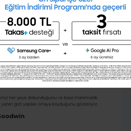
28 günlük kişisel gelişim planını
oluşturmak ister misin ?
Şimdi değil
Evet
ığımız her şeye dokunduğunu ve biraz matematik
a yatan gizli yapıları ortaya koyduğunu gösteriyor.
 Goodwin