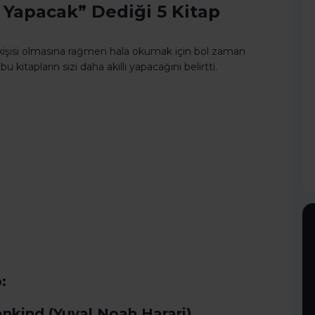
lı Yapacak” Dediği 5 Kitap
 kişisi olmasına rağmen hala okumak için bol zaman
 kitapların sizi daha akıllı yapacağını belirtti.
:
ankind (Yuval Noah Harari)