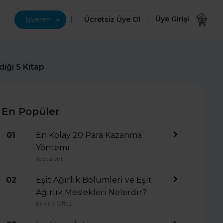
|
Üye Girişi
İşveren
Ücretsiz Üye Ol
diği 5 Kitap
En Popüler
01
En Kolay 20 Para Kazanma
Yöntemi
Toptalent
02
Eşit Ağırlık Bölümleri ve Eşit
Ağırlık Meslekleri Nelerdir?
Emine Oflaz