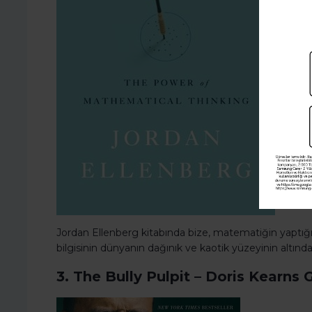
Jordan Ellenberg kitabında bize, matematiğin yapt
bilgisinin dünyanın dağınık ve kaotik yüzeyinin altınd
3. The Bully Pulpit – Doris Kearns