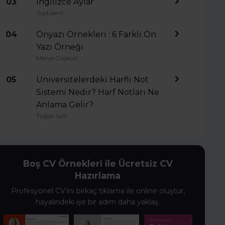
03
İngilizce Aylar
Toptalent
04
Önyazı Örnekleri : 6 Farklı Ön
Yazı Örneği
Merve Coşkun
05
Üniversitelerdeki Harfli Not
Sistemi Nedir? Harf Notları Ne
Anlama Gelir?
Tuğçe Salır
Boş CV Örnekleri ile Ücretsiz CV
Hazırlama
Profesyonel CV’ini birkaç tıklama ile online oluştur,
hayalindeki işe bir adım daha yaklaş.