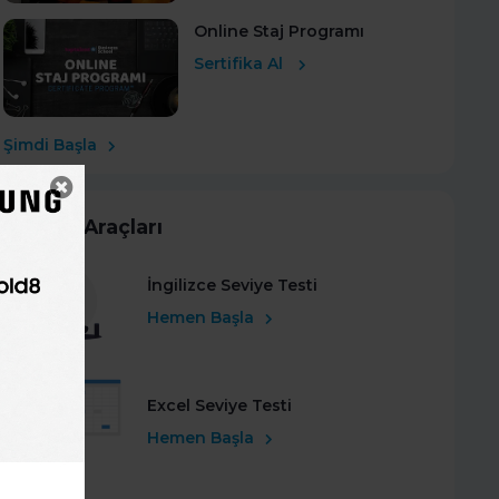
Online Staj Programı
Sertifika Al
Şimdi Başla
Kariyer Araçları
İngilizce Seviye Testi
Hemen Başla
Excel Seviye Testi
Hemen Başla