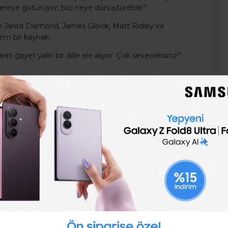
 nereye götürüyor, bizi neye dönüştürebilir?
likle Jared Diamond, James Gleick, Matt Ridley ve
şem bir kaynak.
ı gayet yalın bir dille ele alıyor. Çok seveceksiniz!”
ran fikirler ve şaşırtıcı gerçeklerle bezeli.”
Ellenberg