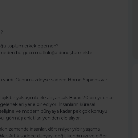
ü?
 çoğu toplum erkek egemen?
lar neden bu gücü mutluluğa dönüştürmekte
 türü vardı. Günümüzdeyse sadece Homo Sapiens var.
ojik bir yaklaşımla ele alır, ancak Harari 70 bin yıl önce
gelenekleri yerle bir ediyor. İnsanların küresel
ükselişine ve modern dünyaya kadar pek çok konuyu
bul görmüş anlatıları yeniden ele alıyor.
kın zamanda insanlar, dört milyar yıldır yaşama
ar. Artık sadece dünyayı değil, kendimizi ve diğer