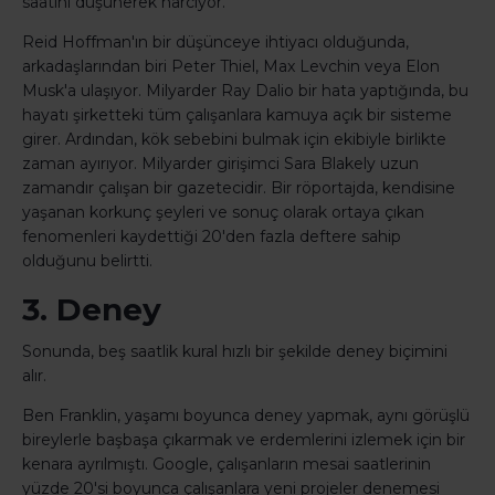
saatini düşünerek harcıyor.
Reid Hoffman'ın bir düşünceye ihtiyacı olduğunda,
arkadaşlarından biri Peter Thiel, Max Levchin veya Elon
Musk'a ulaşıyor. Milyarder Ray Dalio bir hata yaptığında, bu
hayatı şirketteki tüm çalışanlara kamuya açık bir sisteme
girer. Ardından, kök sebebini bulmak için ekibiyle birlikte
zaman ayırıyor. Milyarder girişimci Sara Blakely uzun
zamandır çalışan bir gazetecidir. Bir röportajda, kendisine
yaşanan korkunç şeyleri ve sonuç olarak ortaya çıkan
fenomenleri kaydettiği 20'den fazla deftere sahip
olduğunu belirtti.
3. Deney
Sonunda, beş saatlik kural hızlı bir şekilde deney biçimini
alır.
Ben Franklin, yaşamı boyunca deney yapmak, aynı görüşlü
bireylerle başbaşa çıkarmak ve erdemlerini izlemek için bir
kenara ayrılmıştı. Google, çalışanların mesai saatlerinin
yüzde 20'si boyunca çalışanlara yeni projeler denemesi