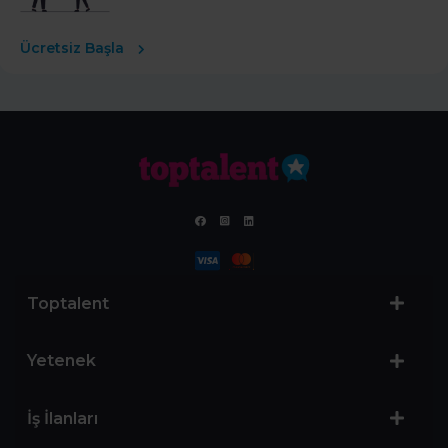
Ücretsiz Başla
Toptalent
Yetenek
İş İlanları