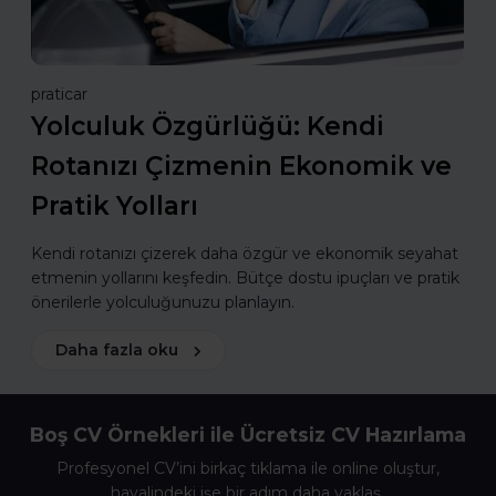
praticar
Yolculuk Özgürlüğü: Kendi
Rotanızı Çizmenin Ekonomik ve
Pratik Yolları
Kendi rotanızı çizerek daha özgür ve ekonomik seyahat
etmenin yollarını keşfedin. Bütçe dostu ipuçları ve pratik
önerilerle yolculuğunuzu planlayın.
Daha fazla oku
Boş CV Örnekleri ile Ücretsiz CV Hazırlama
Profesyonel CV’ini birkaç tıklama ile online oluştur,
hayalindeki işe bir adım daha yaklaş.