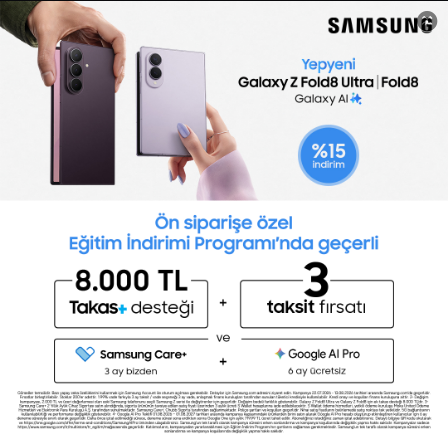
Sertifika Programları
Yetenek Testleri
İşveren
Toptalent Marka ve İnsan Kaynakları Danışmanlığı Limited Şirketi Özel İstihdam Bürosu
Olarak 11 / 11 / 2024 - 10 / 11 / 2027 tarihleri arasında faaliyette bulunmak üzere, Türkiye İş
Kurumu tarafından 05.11.2024 tarih ve 16998526 sayılı karar uyarınca 1251 nolu belge ile faaliyet
göstermektedir.Toptalent İş İlanları için tıklayın. 4904 sayılı kanun uyarınca iş arayanlardan
ücret alınmayacak ve menfaat temin edilmeyecektir.
Türkiye İş Kurumu İstanbul İl Müdürlüğü: 0 212 249 29 87 | Türkiye iş Kurumu İstanbul Çalışma
ve İş Kurumu Bahçelievler Hizmet Merkezi
Toptalent 2026 © Tüm Hakları Saklıdır.