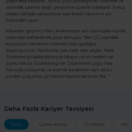
çalışmakla karıştırılır. Ayrıca, çoğu profesyonel, verimlilik ve
verimlilik üzerine değil, iyileştirme üzerine odaklanır. Sonuç
olarak, haftada yalnızca beş saat kasıtlı öğrenme sizi
birbirinden ayırır.
Milyarder girişimci Marc Andreessen son röportajda hazırlık
oranından bahsederek şöyle konuştu. "Ben 22 yaşındaki
kurucunun tamamen orantısız hale geldiğini
düşünüyorum. Yani bunlar çok nadir olan şeyler. Mark
Zuckerberg hakkında birçok hikaye var bir nedeni var
çünkü tek bir Zuckerberg var. Diğerlerinin çoğu hala
havuzda yüzüyorlar ve bizimle beraberler tam da bu
yüzden çoğumuz için beceri kazanmak iyi bir fikir. "
Daha Fazla Kariyer Tavsiyesi
Tümü
Career-advice
CV Hazırla
İnsan