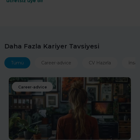
ücretsiz üye ol!
Daha Fazla Kariyer Tavsiyesi
Tümü
Career-advice
CV Hazırla
İnsan
Career-advice