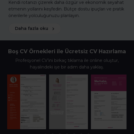
Kendi rotanızı çizerek daha özgür ve ekonomik seyahat
etmenin yollarını keşfedin. Bütçe dostu ipuçları ve pratik
önerilerle yolculuğunuzu planlayın.
Daha fazla oku
Boş CV Örnekleri ile Ücretsiz CV Hazırlama
Profesyonel CV’ini birkaç tıklama ile online oluştur,
hayalindeki işe bir adım daha yaklaş.