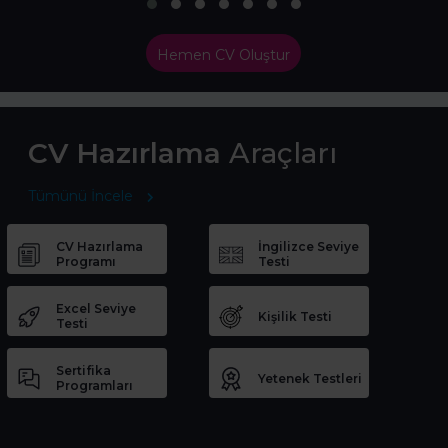
Hemen CV Oluştur
CV Hazırlama
Araçları
Tümünü İncele
CV Hazırlama
İngilizce Seviye
Programı
Testi
Excel Seviye
Kişilik Testi
Testi
Sertifika
Yetenek Testleri
Programları