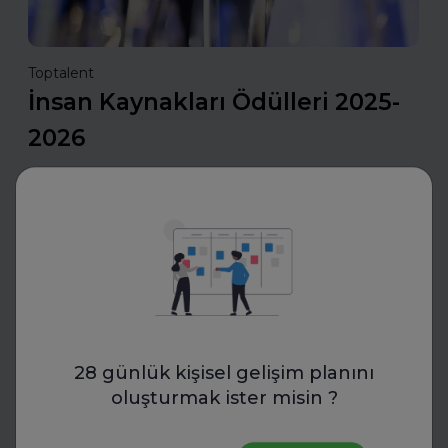
Toptalent
İnsan Kaynakları Ödülleri 2025-
2026
İnsan Kaynakları Ödülleri, şirketiniz için bir tanıtım fırsatı
olabilir. En iyi uygulamalarınızı tanıtarak sektördeki öncü
konumunuzu güçlendirin ve değerli başarılarınızı
ödüllerle taçlandırın.
Daha fazla oku
İş Hayatında Başarı
28 günlük kişisel gelişim planını
oluşturmak ister misin ?