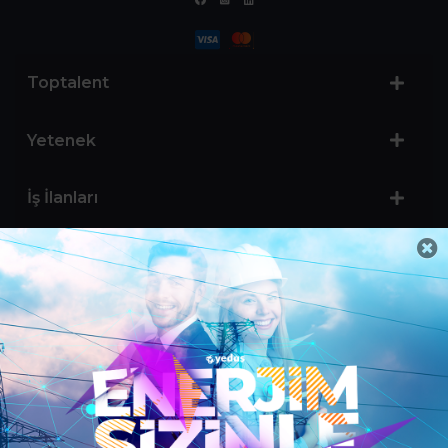
Toptalent
Yetenek
İş İlanları
Sertifika Programları
Yetenek Testleri
İşveren