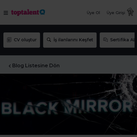
Üye Ol
Üye Girişi
CV oluştur
İş ilanlarını Keşfet
Sertifika AL
Blog Listesine Dön