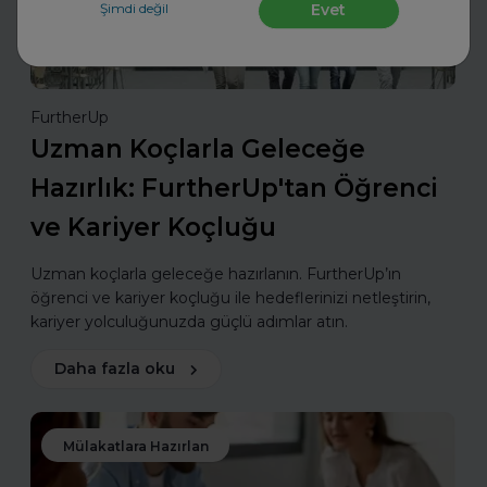
Şimdi değil
Evet
FurtherUp
Uzman Koçlarla Geleceğe
Hazırlık: FurtherUp'tan Öğrenci
ve Kariyer Koçluğu
Uzman koçlarla geleceğe hazırlanın. FurtherUp’ın
öğrenci ve kariyer koçluğu ile hedeflerinizi netleştirin,
kariyer yolculuğunuzda güçlü adımlar atın.
Daha fazla oku
Mülakatlara Hazırlan