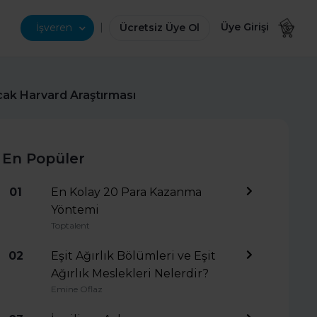
|
Üye Girişi
İşveren
Ücretsiz Üye Ol
cak Harvard Araştırması
En Popüler
01
En Kolay 20 Para Kazanma
Yöntemi
Toptalent
02
Eşit Ağırlık Bölümleri ve Eşit
Ağırlık Meslekleri Nelerdir?
Emine Oflaz