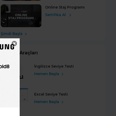
Online Staj Programı
Sertifika Al
Şimdi Başla
Kariyer Araçları
İngilizce Seviye Testi
Hemen Başla
Excel Seviye Testi
Hemen Başla