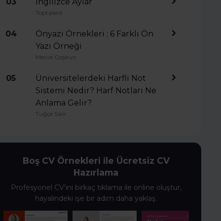
03
İngilizce Aylar
Toptalent
04
Önyazı Örnekleri : 6 Farklı Ön
Yazı Örneği
Merve Coşkun
05
Üniversitelerdeki Harfli Not
Sistemi Nedir? Harf Notları Ne
Anlama Gelir?
Tuğçe Salır
Boş CV Örnekleri ile Ücretsiz CV
Hazırlama
Profesyonel CV’ini birkaç tıklama ile online oluştur,
hayalindeki işe bir adım daha yaklaş.