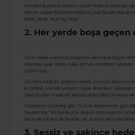
Harvard Business Review yazarı Rubin'in belirttiği gib
zaman sağlar! Beğenmediğiniz yada faydalı olduğunu d
kitabı, kitap okumayı değil.
2. Her yerde boşa geçen d
Yazar olarak inanılmaz başarısını okumaya değer ve
insanlara ayak izlerini takip etmek istedikleri takdir
söylemiştir.
Zamana bağlı bir girişimci olarak, önce bu düşünc
ki trafikte, yemek yerken, müzik dinlerken, uykudan ö
fakat bunları maalesef aslında dinlendirici olmayan akt
Parisha'nın söylediği gibi, "Günün köşelerinde gizli dak
hayatımıza." Kız kardeşinin düğün töreninde bir ro
okumak için küçük fırsatlar var. Bunları değerlendirebil
3. Sessiz ve sakince hedef