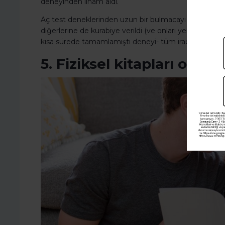
deneyinden ilham aldı.
Aç test deneklerinden uzun bir bulmacayı tamamlamala
diğerlerine de kurabiye verildi (ve onları yemememele
kısa sürede tamamlamıştı deneyi- tüm iradelerinin çe
5. Fiziksel kitapları okuy