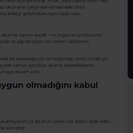
nı okumaya ayırıyorlar. Musk, repertuarına roket nasıl
itap okumanın çalışmalar esnasındaki stresi
eli belleği geliştirebileceğini ifade eder.
k okumak zaman alıcıdır - ve yoğun bir profesyonel
r ve aslında işlerin son teslim tarihlerinin
.
ük bir alışkanlığınızın olmadığından emin olmak için
ulayarak zaman geçtikçe okuma alışkanlıklarınızı
okumaya devam edin:
ygun olmadığını kabul
vk almıyorum ya da onun içinde çok anlam ifade eden
de size göre.