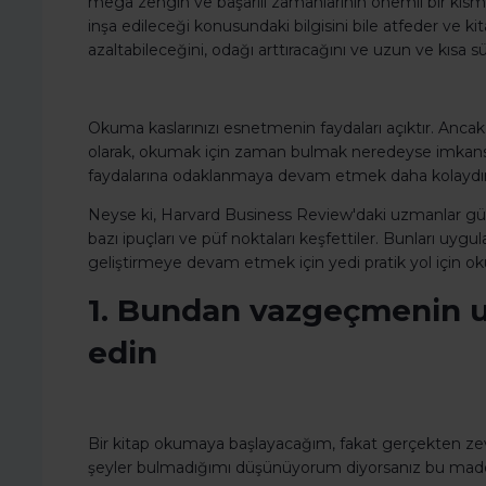
mega zengin ve başarılı zamanlarının önemli bir kısmı
inşa edileceği konusundaki bilgisini bile atfeder ve k
azaltabileceğini, odağı arttıracağını ve uzun ve kısa sür
Okuma kaslarınızı esnetmenin faydaları açıktır. Anca
olarak, okumak için zaman bulmak neredeyse imkansızdı
faydalarına odaklanmaya devam etmek daha kolaydır
Neyse ki, Harvard Business Review'daki uzmanlar günl
bazı ipuçları ve püf noktaları keşfettiler. Bunları uyg
geliştirmeye devam etmek için yedi pratik yol için 
1. Bundan vazgeçmenin u
edin
Bir kitap okumaya başlayacağım, fakat gerçekten ze
şeyler bulmadığımı düşünüyorum diyorsanız bu mad