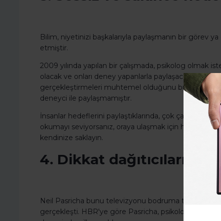
Bilim, niyetinizi başkalarıyla paylaşmanın bir görev ya
etmiştir.
2009 yılında yapılan bir çalışmada, psikolog olmak is
olacak ve onları deney yapanlarla paylaşacakları faaliy
gerçekleştirmeleri muhtemel olduğunu bulmuştur. Kontr
deneyci ile paylaşmamıştır.
İnsanlar hedeflerini paylaştıklarında, çok çalışmak iç
okumayı seviyorsanız, oraya ulaşmak için hedeflerinizi
kendinize saklayın.
4. Dikkat dağıtıcıları sını
Neil Pasricha bunu televizyonu bodruma taşıyarak ve 
gerçekleşti. HBR'ye göre Pasricha, psikolog Roy Baume