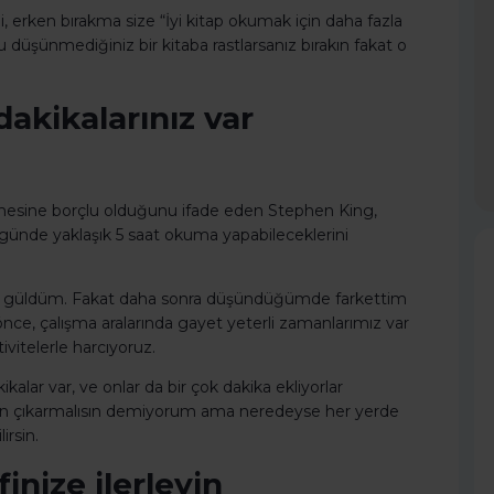
i, erken bırakma size “İyi kitap okumak için daha fazla
üşünmediğiniz bir kitaba rastlarsanız bırakın fakat o
akikalarınız var
rmesine borçlu olduğunu ifade eden Stephen King,
de günde yaklaşık 5 saat okuma yapabileceklerini
eye güldüm. Fakat daha sonra düşündüğümde farkettim
nce, çalışma aralarında gayet yeterli zamanlarımız var
ivitelerle harcıyoruz.
ikalar var, ve onlar da bir çok dakika ekliyorlar
man çıkarmalısın demiyorum ama neredeyse her yerde
irsin.
inize ilerleyin