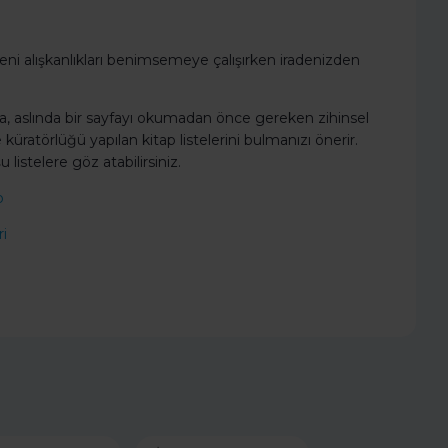
ni alışkanlıkları benimsemeye çalışırken iradenizden
çaba, aslında bir sayfayı okumadan önce gereken zihinsel
üratörlüğü yapılan kitap listelerini bulmanızı önerir.
listelere göz atabilirsiniz.
p
ri