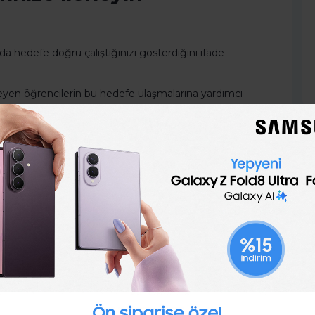
 da hedefe doğru çalıştığınızı gösterdiğini ifade
teyen öğrencilerin bu hedefe ulaşmalarına yardımcı
etler yazdıklarında, bu etkinlikleri gerçekten
ol grubu ise, planlanan faaliyetlerin listesini
in daha az motivasyon hissederler. Eğer daha fazla kitap
 ve adımlarınızı ifade edin - hatta yazın - ama
rlandırın
kitap rafının evinin merkezine yerleştirerek evinde
ister'in ünlü "çikolatalı kurabiye ve turp"