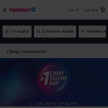
Üye Ol
Üye Girişi
CV oluştur
İş ilanlarını Keşfet
Sertifika AL
Blog Listesine Dön