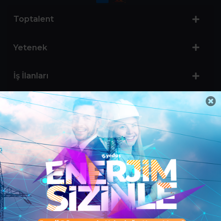
Toptalent
Yetenek
İş İlanları
Sertifika Programları
Yetenek Testleri
İşveren