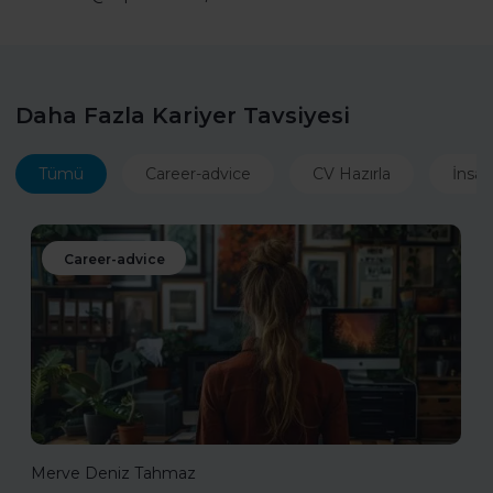
Daha Fazla Kariyer Tavsiyesi
Tümü
Career-advice
CV Hazırla
İnsan
Career-advice
Merve Deniz Tahmaz