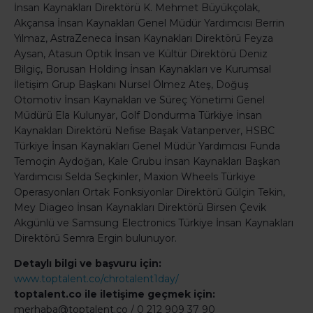
İnsan Kaynakları Direktörü K. Mehmet Büyükçolak,
Akçansa İnsan Kaynakları Genel Müdür Yardımcısı Berrin
Yılmaz, AstraZeneca İnsan Kaynakları Direktörü Feyza
Aysan, Atasun Optik İnsan ve Kültür Direktörü Deniz
Bilgiç, Borusan Holding İnsan Kaynakları ve Kurumsal
İletişim Grup Başkanı Nursel Ölmez Ateş, Doğuş
Otomotiv İnsan Kaynakları ve Süreç Yönetimi Genel
Müdürü Ela Kulunyar, Golf Dondurma Türkiye İnsan
Kaynakları Direktörü Nefise Başak Vatanperver, HSBC
Türkiye İnsan Kaynakları Genel Müdür Yardımcısı Funda
Temoçin Aydoğan, Kale Grubu İnsan Kaynakları Başkan
Yardımcısı Selda Seçkinler, Maxion Wheels Türkiye
Operasyonları Ortak Fonksiyonlar Direktörü Gülçin Tekin,
Mey Diageo İnsan Kaynakları Direktörü Birsen Çevik
Akgünlü ve Samsung Electronics Türkiye İnsan Kaynakları
Direktörü Semra Ergin bulunuyor.
Detaylı bilgi ve başvuru için:
www.toptalent.co/chrotalent1day/
toptalent.co ile iletişime geçmek için:
merhaba@toptalent.co / 0 212 909 37 90