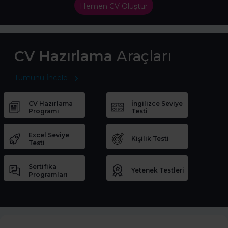
Hemen CV Oluştur
CV Hazırlama
Araçları
Tümünü İncele
CV Hazırlama
İngilizce Seviye
Programı
Testi
Excel Seviye
Kişilik Testi
Testi
Sertifika
Yetenek Testleri
Programları