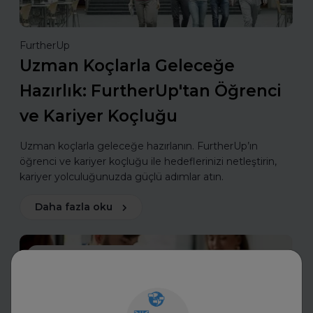
FurtherUp
Uzman Koçlarla Geleceğe
Hazırlık: FurtherUp'tan Öğrenci
ve Kariyer Koçluğu
Uzman koçlarla geleceğe hazırlanın. FurtherUp’ın
öğrenci ve kariyer koçluğu ile hedeflerinizi netleştirin,
kariyer yolculuğunuzda güçlü adımlar atın.
Daha fazla oku
Mülakatlara Hazırlan