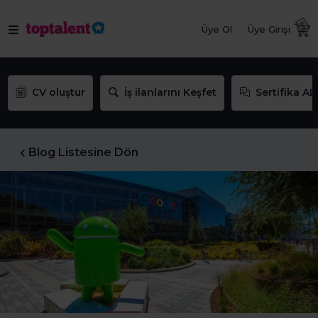
Üye Ol
Üye Girişi
CV oluştur
İş ilanlarını Keşfet
Sertifika AL
Blog Listesine Dön