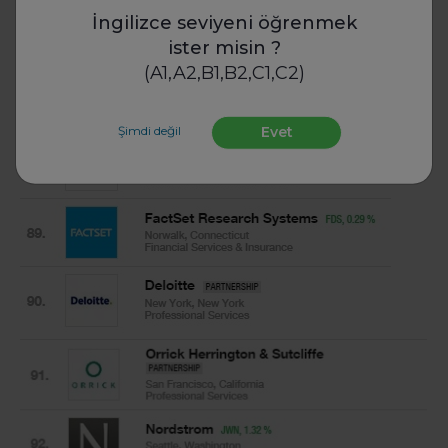
İngilizce seviyeni öğrenmek
ister misin ?
(A1,A2,B1,B2,C1,C2)
Şimdi değil
Evet