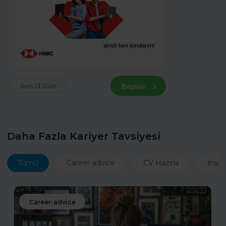
Başvur
Son 13 Gün
Daha Fazla Kariyer Tavsiyesi
Tümü
Career-advice
CV Hazırla
İnsan
Career-advice