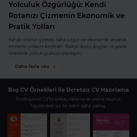
Yolculuk Özgürlüğü: Kendi
Rotanızı Çizmenin Ekonomik ve
Pratik Yolları
Kendi rotanızı çizerek daha özgür ve ekonomik seyahat
etmenin yollarını keşfedin. Bütçe dostu ipuçları ve pratik
önerilerle yolculuğunuzu planlayın.
Daha fazla oku
Boş CV Örnekleri ile Ücretsiz CV Hazırlama
Profesyonel CV’ini birkaç tıklama ile online oluştur,
hayalindeki işe bir adım daha yaklaş.