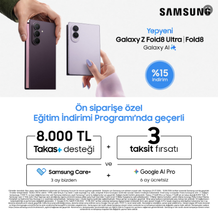
Hemen Başla
Sertifika Programları
Digital Marketing Specialist
Sertifika Al
Microsoft Office for Business
Sertifika Al
Online Staj Programı
Sertifika Al
Şimdi Başla