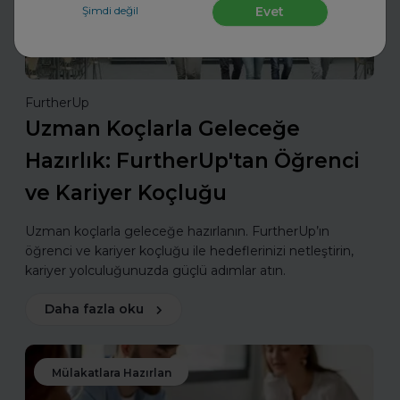
Şimdi değil
Evet
FurtherUp
Uzman Koçlarla Geleceğe
Hazırlık: FurtherUp'tan Öğrenci
ve Kariyer Koçluğu
Uzman koçlarla geleceğe hazırlanın. FurtherUp’ın
öğrenci ve kariyer koçluğu ile hedeflerinizi netleştirin,
kariyer yolculuğunuzda güçlü adımlar atın.
Daha fazla oku
Mülakatlara Hazırlan