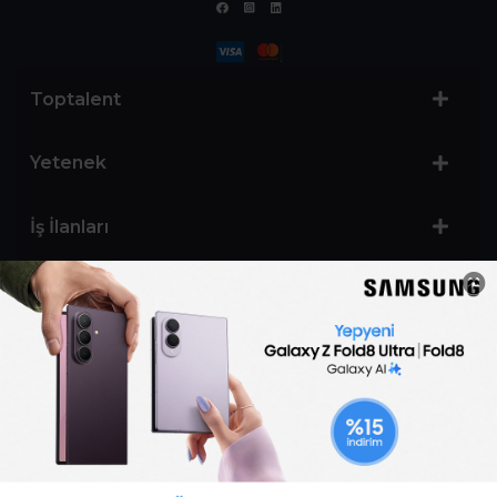
Toptalent
Yetenek
İş İlanları
Sertifika Programları
Yetenek Testleri
İşveren