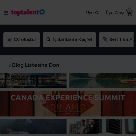
Üye Ol
Üye Girişi
CV oluştur
İş ilanlarını Keşfet
Sertifika AL
Blog Listesine Dön