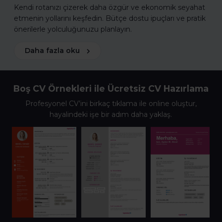
Kendi rotanızı çizerek daha özgür ve ekonomik seyahat
etmenin yollarını keşfedin. Bütçe dostu ipuçları ve pratik
önerilerle yolculuğunuzu planlayın.
Daha fazla oku
Boş CV Örnekleri ile Ücretsiz CV Hazırlama
Profesyonel CV’ini birkaç tıklama ile online oluştur,
hayalindeki işe bir adım daha yaklaş.