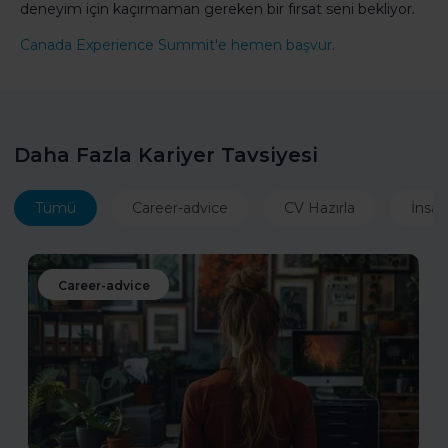
deneyim için kaçırmaman gereken bir fırsat seni bekliyor.
Canada Experience Summit'e hemen başvur.
Daha Fazla Kariyer Tavsiyesi
Tümü
Career-advice
CV Hazırla
İnsan
Career-advice