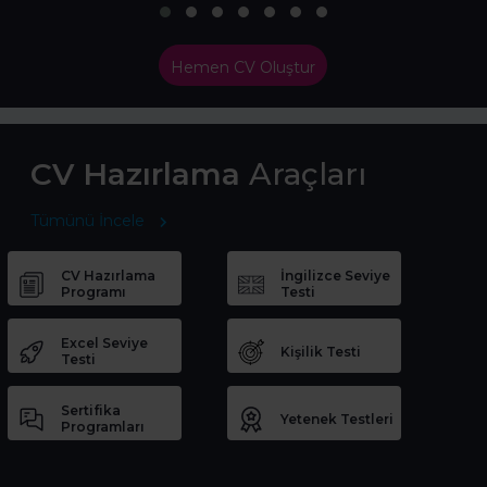
Hemen CV Oluştur
CV Hazırlama
Araçları
Tümünü İncele
CV Hazırlama
İngilizce Seviye
Programı
Testi
Excel Seviye
Kişilik Testi
Testi
Sertifika
Yetenek Testleri
Programları