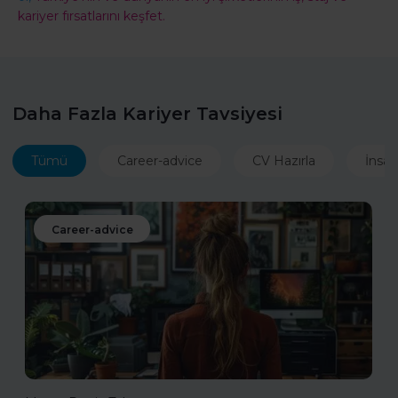
kariyer fırsatlarını keşfet.
Daha Fazla Kariyer Tavsiyesi
Tümü
Career-advice
CV Hazırla
İnsan
Career-advice