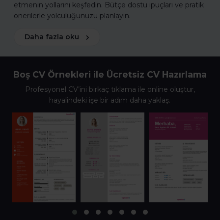
etmenin yollarını keşfedin. Bütçe dostu ipuçları ve pratik
önerilerle yolculuğunuzu planlayın.
Daha fazla oku
Boş CV Örnekleri ile Ücretsiz CV Hazırlama
Profesyonel CV’ini birkaç tıklama ile online oluştur,
hayalindeki işe bir adım daha yaklaş.