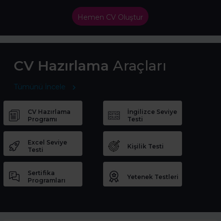
Hemen CV Oluştur
CV Hazırlama
Araçları
Tümünü İncele
CV Hazırlama
İngilizce Seviye
Programı
Testi
Excel Seviye
Kişilik Testi
Testi
Sertifika
Yetenek Testleri
Programları