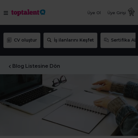
Üye Ol
Üye Girişi
CV oluştur
İş ilanlarını Keşfet
Sertifika AL
Blog Listesine Dön