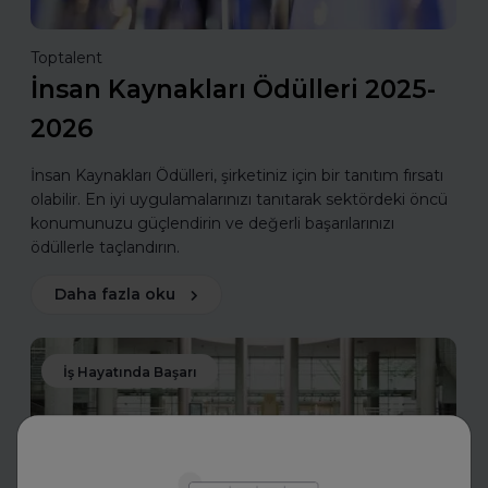
Toptalent
İnsan Kaynakları Ödülleri 2025-
2026
İnsan Kaynakları Ödülleri, şirketiniz için bir tanıtım fırsatı
olabilir. En iyi uygulamalarınızı tanıtarak sektördeki öncü
konumunuzu güçlendirin ve değerli başarılarınızı
ödüllerle taçlandırın.
Daha fazla oku
İş Hayatında Başarı