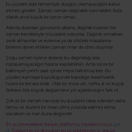
bu yüzden asla tamamiyle düzgün olamayacağını kabul
etmen gerekir. Zaman zaman dağınıklık normalden fazla
olabilir ama büyük bir sorun olmaz.
Aslında dışardan görünenin aksine, dağınık insanlar her
zaman kendileriyle mücadele ediyorlar. Dağınık olmaktan
zevk almıyorlar ve evlerine ya da ofisteki masalarına
birilerini davet ettikleri zaman onlar da stres oluyorlar.
Çoğu zaman öylece dolanıp bu dağınıklığı asla
toplayamayacağın hissine kapılabilirsin. Ama sonra bir
bakmışsın yarım saat içinde hepsi hallolmuş bile. Bu
yüzden karmaşa büyüdüğünde kapıldığın karamsarlık
hissini bir kenara bırak. Ufak bir mola ver, nefes al ve küçük
farkların bile büyük değişimlere yol açabileceğini fark et.
Çok az bir zaman harcayıp bu ipuçlarını takip edersen daha
temiz ve düzenli bir insan olma yolunda adımını atmış
olacaksın ve inan buna değecek!
En iyi yeteneklerin kariyer platformu toptalent.co'ya
üye
ol,
Türkiye'nin ve dünyanın en iyi şirketlerinin iş, staj ve