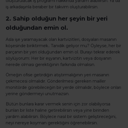
oluşturulacak iş programı hakkında yardım alabilirsin. Ya da
iş arkadaşınla beraber bir takvim oluşturabilirsin.
2. Sahip olduğun her şeyin bir yeri
olduğundan emin ol.
Asla işe yaramayacak olan kartvizitleri, dosyaları masanın
köşesinde biriktirmek.. Tanıdık geliyor mu? Öyleyse, her bir
parçanın bir yeri olduğundan emin ol. Burayı tekrar ederek
söylüyorum: Her bir eşyanın, kartvizitin veya dosyanın
nerede olması gerektiğinin farkında olmalısın.
Örneğin ofise getirdiğin atıştırmalığının yeri masanın
çekmecesi olmalıdır. Gönderilmesi gereken mailler
monitörde görebileceğin bir yerde olmalıdır, böylece onları
yerine göndermeyi unutmazsın.
Bütün bunlara karar vermek senin için zor olabiliyorsa
bunları bir liste haline getirebilirsin veya yine birinden
yardım alabilirsin. Böylece nasıl bir sistem geliştireceğini,
neyi nereye koyman gerektiğini öğrenebilirsin.