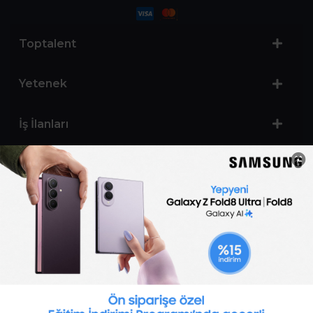
Toptalent
Yetenek
İş İlanları
Sertifika Programları
Yetenek Testleri
İşveren