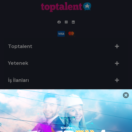
Toptalent
Yetenek
İş İlanları
Sertifika Programları
Yetenek Testleri
İşveren