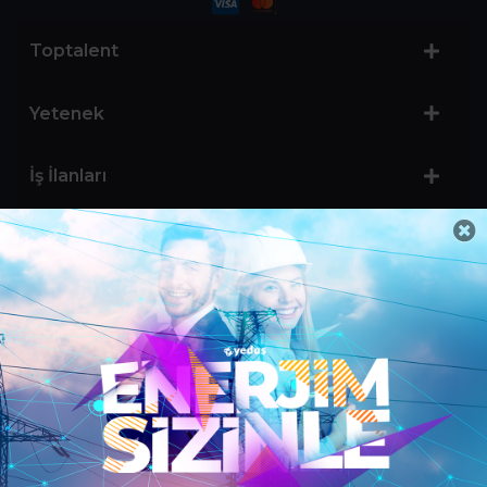
Toptalent
Yetenek
İş İlanları
Sertifika Programları
Yetenek Testleri
İşveren