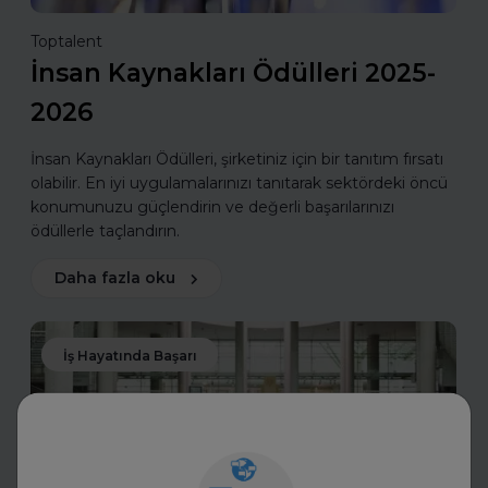
Toptalent
İnsan Kaynakları Ödülleri 2025-
2026
İnsan Kaynakları Ödülleri, şirketiniz için bir tanıtım fırsatı
olabilir. En iyi uygulamalarınızı tanıtarak sektördeki öncü
konumunuzu güçlendirin ve değerli başarılarınızı
ödüllerle taçlandırın.
Daha fazla oku
İş Hayatında Başarı