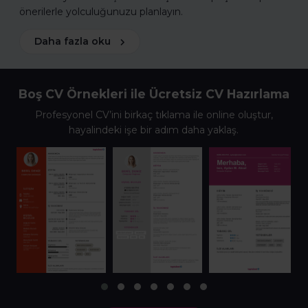
önerilerle yolculuğunuzu planlayın.
Daha fazla oku
Boş CV Örnekleri ile Ücretsiz CV Hazırlama
Profesyonel CV’ini birkaç tıklama ile online oluştur,
hayalindeki işe bir adım daha yaklaş.