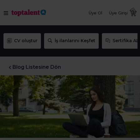
Üye Ol
Üye Girişi
CV oluştur
İş ilanlarını Keşfet
Sertifika AL
Blog Listesine Dön