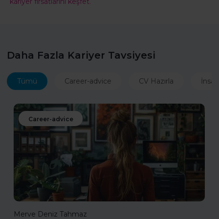
kariyer fırsatlarını keşfet.
Daha Fazla Kariyer Tavsiyesi
Tümü
Career-advice
CV Hazırla
İnsan
Career-advice
Merve Deniz Tahmaz