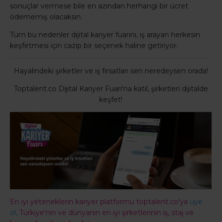
sonuçlar vermese bile en azından herhangi bir ücret
ödememiş olacaksın.
Tüm bu nedenler dijital kariyer fuarını, iş arayan herkesin
keşfetmesi için cazip bir seçenek haline getiriyor.
Hayalindeki şirketler ve iş fırsatları sen neredeysen orada!
Toptalent.co Dijital Kariyer Fuarı'na katıl, şirketleri dijitalde
keşfet!
En iyi yeteneklerin kariyer platformu toptalent.co'ya
üye
ol,
Türkiye'nin ve dünyanın en iyi şirketlerinin iş, staj ve