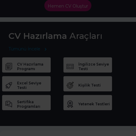
Hemen CV Oluştur
CV Hazırlama
Araçları
Tümünü İncele
CV Hazırlama
İngilizce Seviye
Programı
Testi
Excel Seviye
Kişilik Testi
Testi
Sertifika
Yetenek Testleri
Programları