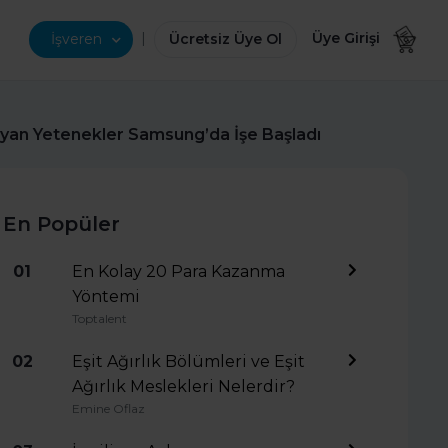
|
Üye Girişi
İşveren
Ücretsiz Üye Ol
an Yetenekler Samsung’da İşe Başladı
En Popüler
01
En Kolay 20 Para Kazanma
Yöntemi
Toptalent
02
Eşit Ağırlık Bölümleri ve Eşit
Ağırlık Meslekleri Nelerdir?
Emine Oflaz