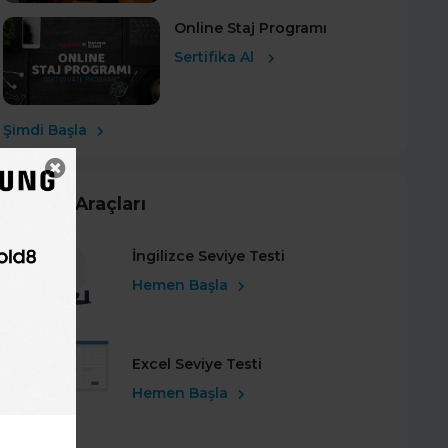
Online Staj Programı
Sertifika Al
Şimdi Başla
Kariyer Araçları
İngilizce Seviye Testi
Hemen Başla
Excel Seviye Testi
Hemen Başla