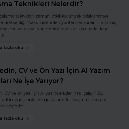
şma Teknikleri Nelerdir?
 çalışma teknikleri, zamanı etkili kullanarak odaklanmayı
 ve üretkenliği maksimize eden yöntemler sunar. Planlama,
lendirme ve dikkat yönetimiyle daha az zamanda daha
ı b
a fazla oku
edIn, CV ve Ön Yazı İçin AI Yazım
ları Ne İşe Yarıyor?
, CV ve ön yazı için AI yazım araçları nasıl çalışır? Bu
a etkili özgeçmişler ve güçlü profiller oluşturmanın püf
ını keşfedin.
a fazla oku