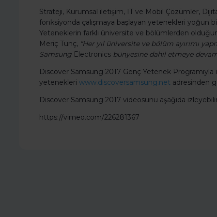
Strateji, Kurumsal iletişim, IT ve Mobil Çözümler, Diji
fonksiyonda çalışmaya başlayan yetenekleri yoğun bi
Yeteneklerin farklı üniversite ve bölümlerden olduğ
Meriç Tunç,
“Her yıl üniversite ve bölüm ayırımı yapm
Samsung
Electronics
bünyesine dahil etmeye devam
Discover Samsung 2017 Genç Yetenek Programıyla i
yetenekleri
www.discoversamsung.net
adresinden gör
Discover Samsung 2017 videosunu aşağıda izleyebilirs
https://vimeo.com/226281367