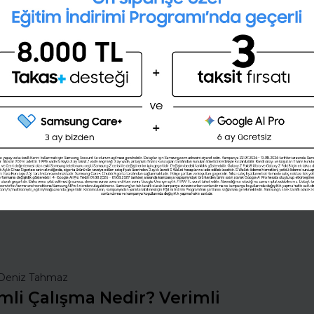
İngilizce seviyeni öğrenmek
ister misin ?
(A1,A2,B1,B2,C1,C2)
Şimdi değil
Evet
nsan Kaynakları
İş Hayatında Başarı
ı Seç
Şirketleri Keşfet
Deniz Tahmaz
mli Çalışma Nedir? Verimli