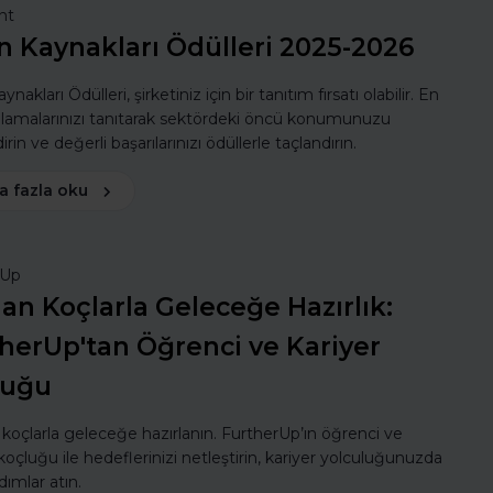
nt
n Kaynakları Ödülleri 2025-2026
ynakları Ödülleri, şirketiniz için bir tanıtım fırsatı olabilir. En
ulamalarınızı tanıtarak sektördeki öncü konumunuzu
rin ve değerli başarılarınızı ödüllerle taçlandırın.
a fazla oku
rUp
n Koçlarla Geleceğe Hazırlık:
herUp'tan Öğrenci ve Kariyer
luğu
oçlarla geleceğe hazırlanın. FurtherUp’ın öğrenci ve
koçluğu ile hedeflerinizi netleştirin, kariyer yolculuğunuzda
dımlar atın.