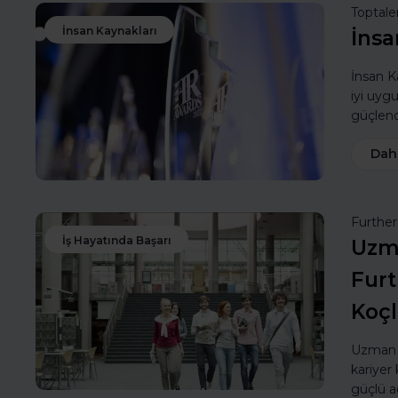
Toptale
İnsan Kaynakları
İnsa
İnsan Ka
iyi uyg
güçlendi
Dah
Furthe
İş Hayatında Başarı
Uzma
Furt
Koç
Uzman k
kariyer 
güçlü a