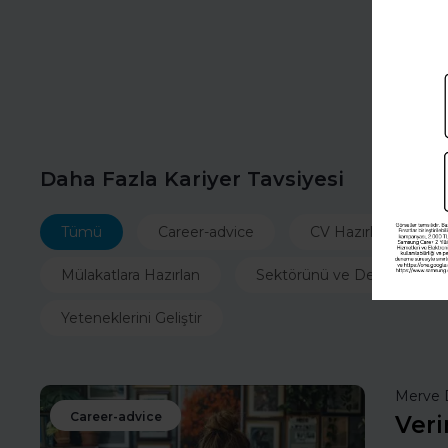
Daha Fazla Kariyer Tavsiyesi
Tümü
Career-advice
CV Hazırla
İ
Mülakatlara Hazırlan
Sektörünü ve Departmanın
Yeteneklerini Geliştir
Merve 
Career-advice
Veri