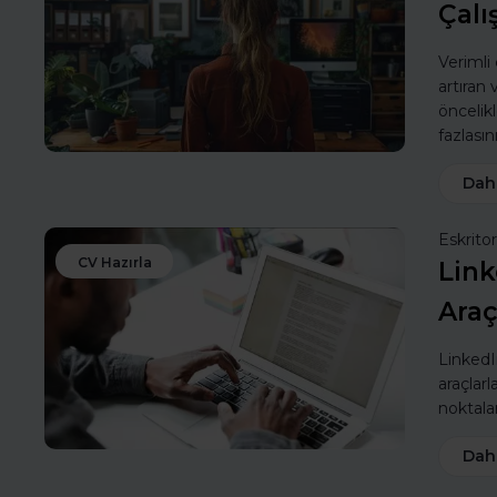
Çalı
Verimli
artıran
öncelik
fazlasın
Dah
Eskritor
CV Hazırla
Link
Araç
LinkedIn
araçlarl
noktalar
Dah