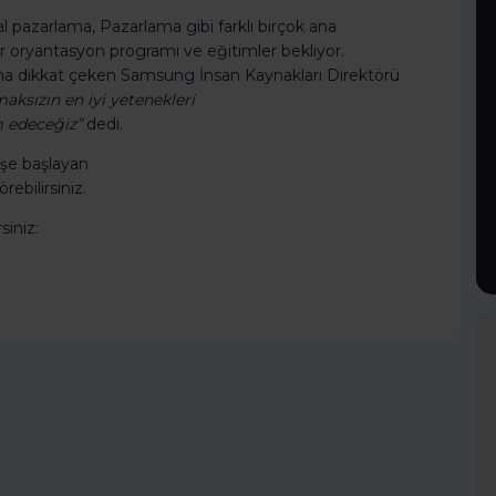
tal pazarlama, Pazarlama gibi farklı birçok ana
r oryantasyon programı ve eğitimler bekliyor.
una dikkat çeken Samsung İnsan Kaynakları Direktörü
aksızın en iyi yetenekleri
 edeceğiz”
dedi.
şe başlayan
ebilirsiniz.
iniz: