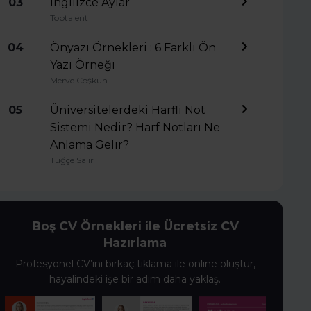
03
İngilizce Aylar
Toptalent
04
Önyazı Örnekleri : 6 Farklı Ön
Yazı Örneği
Merve Coşkun
05
Üniversitelerdeki Harfli Not
Sistemi Nedir? Harf Notları Ne
Anlama Gelir?
Tuğçe Salır
Boş CV Örnekleri ile Ücretsiz CV
Hazırlama
Profesyonel CV’ini birkaç tıklama ile online oluştur,
hayalindeki işe bir adım daha yaklaş.