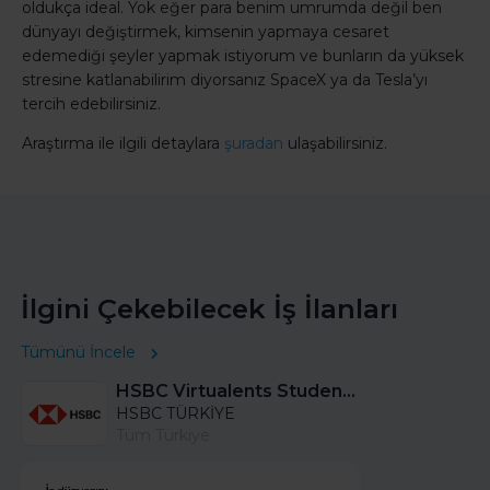
oldukça ideal. Yok eğer para benim umrumda değil ben
dünyayı değiştirmek, kimsenin yapmaya cesaret
edemediği şeyler yapmak istiyorum ve bunların da yüksek
stresine katlanabilirim diyorsanız SpaceX ya da Tesla’yı
tercih edebilirsiniz.
Araştırma ile ilgili detaylara
şuradan
ulaşabilirsiniz.
İlgini Çekebilecek İş İlanları
Tümünü İncele
HSBC Virtualents Student Program bu sene de devam ediyor!
HSBC TÜRKİYE
Tüm Türkiye