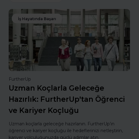
İş Hayatında Başarı
FurtherUp
Uzman Koçlarla Geleceğe
Hazırlık: FurtherUp'tan Öğrenci
ve Kariyer Koçluğu
Uzman koçlarla geleceğe hazırlanın. FurtherUp’ın
öğrenci ve kariyer koçluğu ile hedeflerinizi netleştirin,
kariyer yolculuğunuzda güçlü adımlar atın.