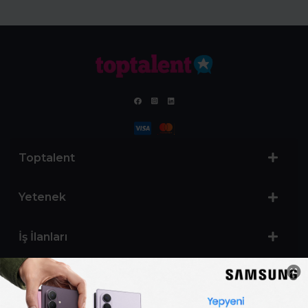
Toptalent
Yetenek
İş İlanları
Sertifika Programları