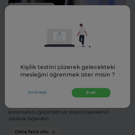
İnsan Kaynakları
Toptalent
Kişilik testini çözerek gelecekteki
İnsan Kaynakları Ödülleri 2025-
mesleğini öğrenmek ister misin ?
2026
Şimdi değil
Evet
İnsan Kaynakları Ödülleri, şirketiniz için bir tanıtım fırsatı
olabilir. En iyi uygulamalarınızı tanıtarak sektördeki öncü
konumunuzu güçlendirin ve değerli başarılarınızı
ödüllerle taçlandırın.
Daha fazla oku