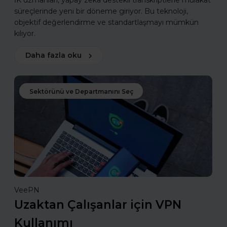
İK uzmanları, yapay zekâ destekli transkriptlerle mülakat
süreçlerinde yeni bir döneme giriyor. Bu teknoloji,
objektif değerlendirme ve standartlaşmayı mümkün
kılıyor.
Daha fazla oku
Sektörünü ve Departmanını Seç
VeePN
Uzaktan Çalışanlar için VPN
Kullanımı