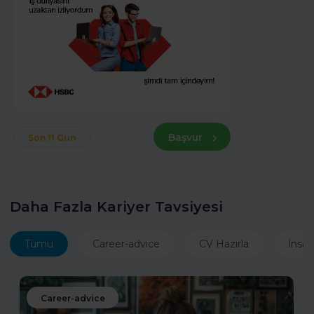
Başvur
Son 11 Gün
Daha Fazla Kariyer Tavsiyesi
Tümü
Career-advice
CV Hazırla
İnsan
Career-advice