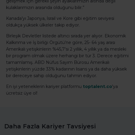
gelişmek için gerekli şeyin ayaklarımızın altında değil
kulaklarımızın arasında olduğunu bilir.”
Kanada’yı Japonya, İsrail ve Kore gibi eğitim seviyesi
oldukça yüksek ülkeler takip ediyor.
Birleşik Devletler listede altıncı sırada yer alıyor. Ekonomik
Kalkınma ve İş birliği Örgütü’ne göre, 25- 64 yaş arası
Amerikalı yetişkinlerin %45,7’si 2 yıllık, 4 yıllık ya da mesleki
bir program olmak üzere herhangi bir tür 3. Derece eğitimi
tamamlamış. ABD Nüfus Sayım Bürosu Amerikalı
yetişkinlerin yüzde 33% kadarının lisans ya da daha yüksek
bir dereceye sahip olduğunu tahmin ediyor.
En iyi yeteneklerin kariyer platformu
toptalent.co
'ya
ücretsiz üye ol!
Daha Fazla Kariyer Tavsiyesi