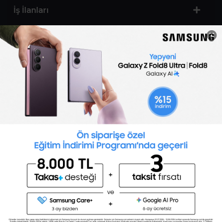
İş İlanları
Sertifika Programları
Yetenek Testleri
İşveren
Toptalent Marka ve İnsan Kaynakları Danışmanlığı Limited Şirketi Özel İstihdam Bürosu
Olarak 11 / 11 / 2024 - 10 / 11 / 2027 tarihleri arasında faaliyette bulunmak üzere, Türkiye İş
Kurumu tarafından 05.11.2024 tarih ve 16998526 sayılı karar uyarınca 1251 nolu belge ile faaliyet
göstermektedir.Toptalent İş İlanları için tıklayın. 4904 sayılı kanun uyarınca iş arayanlardan
ücret alınmayacak ve menfaat temin edilmeyecektir.
Türkiye İş Kurumu İstanbul İl Müdürlüğü: 0 212 249 29 87 | Türkiye iş Kurumu İstanbul Çalışma
ve İş Kurumu Bahçelievler Hizmet Merkezi