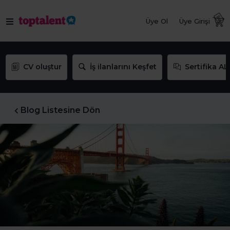
Üye Ol
Üye Girişi
CV oluştur
İş ilanlarını Keşfet
Sertifika AL
Blog Listesine Dön