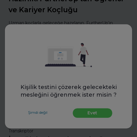
ve Kariyer Koçluğu
Uzman koçlarla geleceğe hazırlanın. FurtherUp’ın
öğrenci ve kariyer koçluğu ile hedeflerinizi netleştirin,
kariyer yolculuğunuzda güçlü adımlar atın.
Daha fazla oku
Mülakatlara Hazırlan
Kişilik testini çözerek gelecekteki
mesleğini öğrenmek ister misin ?
Şimdi değil
Evet
Transkriptor