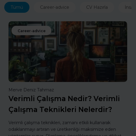
Tümü
Career-advice
CV Hazırla
İnsan
Career-advice
Merve Deniz Tahmaz
Verimli Çalışma Nedir? Verimli
Çalışma Teknikleri Nelerdir?
Verimli çalışma teknikleri, zamanı etkili kullanarak
odaklanmayı artıran ve üretkenliği maksimize eden