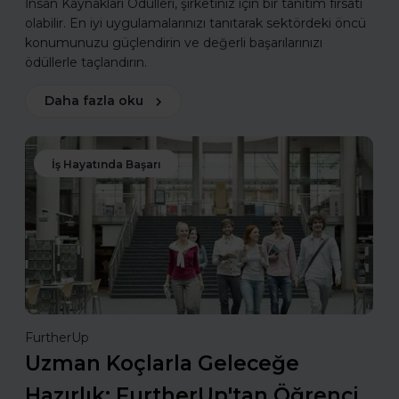
İnsan Kaynakları Ödülleri, şirketiniz için bir tanıtım fırsatı
olabilir. En iyi uygulamalarınızı tanıtarak sektördeki öncü
konumunuzu güçlendirin ve değerli başarılarınızı
ödüllerle taçlandırın.
Daha fazla oku
İş Hayatında Başarı
FurtherUp
Uzman Koçlarla Geleceğe
Hazırlık: FurtherUp'tan Öğrenci