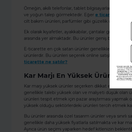
Örneğin, akıllı telefonlar, tablet bilgisayarlar, dizüstü 
ve yoğun talep görmektedir. Eğer
e ticaret ne sata
cilt bakım ürünleri, parfümler gibi güzellik ürünleri de
Ek olarak kıyafetler, ayakkabılar, çantalar gibi moda 
arasında yer almaktadır. Bu ürünler geniş bir kitleye hi
E-ticarette en çok satan ürünler genellikle teknoloji
ürünlerdir. Bu ürünleri seçerek online satışlarınızı arttıra
ticarette ne satılır?
Kar Marjı En Yüksek Ürünler
Kar marjı yüksek ürünler seçerken dikkat edilmesi g
genellikle talebi yüksek olan ve maliyeti düşük olan ü
ürünleri tespit etmek için pazar araştırması yapmak 
yüksek olduğu sektörlerdeki ürünleri tercih etmek kar 
Bu ürünler arasında özel tasarım ürünler veya sınırlı 
genellikle daha yüksek fiyatlarla satılmakta ve kar mar
Ayrıca ürün seçimi yaparken hedef kitlenizin beklent