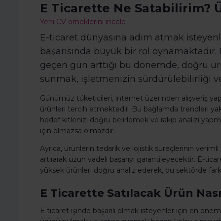
E Ticarette Ne Satabilirim?
Yeni CV örneklerini incele
E-ticaret dünyasına adım atmak isteyenle
başarısında büyük bir rol oynamaktadır. 
geçen gün arttığı bu dönemde, doğru ürü
sunmak, işletmenizin sürdürülebilirliği
Günümüz tüketicileri, internet üzerinden alışveriş ya
ürünleri tercih etmektedir. Bu bağlamda trendleri ya
hedef kitlenizi doğru belirlemek ve rakip analizi yapmak 
için olmazsa olmazdır.
Ayrıca, ürünlerin tedarik ve lojistik süreçlerinin veri
artırarak uzun vadeli başarıyı garantileyecektir. E-tica
yüksek ürünleri doğru analiz ederek, bu sektörde fark y
E Ticarette Satılacak Ürün Nas
E ticaret işinde başarılı olmak isteyenler için en öne