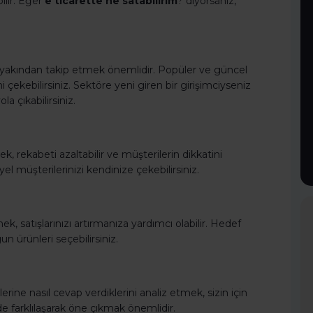
lir. Eğer
e ticarette ne satabilirim
? diyorsanız,
i yakından takip etmek önemlidir. Popüler ve güncel
i çekebilirsiniz. Sektöre yeni giren bir girişimciyseniz
a çıkabilirsiniz.
, rekabeti azaltabilir ve müşterilerin dikkatini
el müşterilerinizi kendinize çekebilirsiniz.
k, satışlarınızı artırmanıza yardımcı olabilir. Hedef
un ürünleri seçebilirsiniz.
erine nasıl cevap verdiklerini analiz etmek, sizin için
rde farklılaşarak öne çıkmak önemlidir.