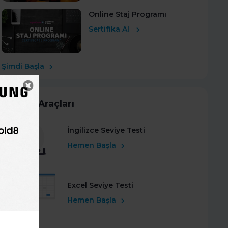
Online Staj Programı
Sertifika Al
Şimdi Başla
Kariyer Araçları
İngilizce Seviye Testi
Hemen Başla
Excel Seviye Testi
Hemen Başla