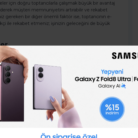
ler için doğru toptancılarla çalışmak büyük bir avantaj
n ederek müşteri memnuniyetini artırabilir ve rekabet
iz gereken bir diğer önemli faktör ise, toptancının e-
ikçi ile rekabet etmeniz; işinizin geleceğini de büyük
ler
f kitlenizi belirlemenizde büyük rol oynayacaktır. Bu
lemeniz son derece önemlidir. 2024 yılında E-Ticarette
n ürünler bulunmaktadır.
le beraber bu ürünlerin satışı da artmıştır.