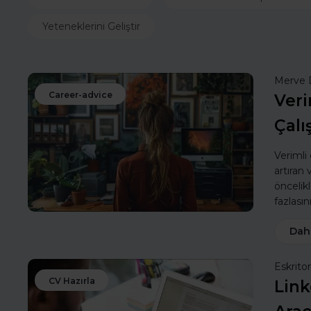
Yeteneklerini Geliştir
Merve 
Career-advice
Veri
Çalı
Verimli
artıran
öncelik
fazlasın
Dah
Eskritor
CV Hazırla
Link