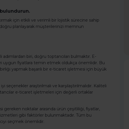
 bulundurun.
mak için etkili ve verimli bir lojistik sürecine sahip
ni doğru planlayarak müşterilerinizi memnun
i adımlardan biri, doğru toptancıları bulmaktır. E-
nleri uygun fiyatlara temin etmek oldukça önemlidir. Bu
birliği yapmak başarılı bir e-ticaret işletmesi için büyük
yi seçenekler araştırılmalı ve karşılaştırılmalıdır. Kaliteli
ancılar e-ticaret işletmeleri için değerli ortaklar
i gereken noktalar arasında ürün çeşitliliği, fiyatlar,
izmetleri gibi faktörler bulunmaktadır. Tüm bu
cıyı seçmek önemlidir.