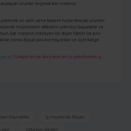
karşılayan ürünler seçerek kar marjınızı
i çekecek ve satın alma kararını hızlandıracak ürünleri
 seçerek müşterilerin dikkatini çekmeyi başarabilir ve
 olsun, kar marjınızı etkileyen bir diğer faktör ise pos
tıktan sonra düşük pos komisyonları ve özel kargo
üye ol,
Türkiye'nin ve dünyanın en iyi şirketlerinin iş,
nsan Kaynakları
İş Hayatında Başarı
ı Seç
Şirketleri Keşfet