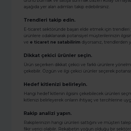
ürünü bulmak ve satışa sunmak bazen kolay olmayabi
aşağıda yer alan adımları takip edebilirsiniz.
Trendleri takip edin.
E-ticaret sektöründe başarı elde etmek için trendler
ürünlere odaklanarak potansiyel müşterilerinizin ilgisin
ve
e ticaret ne satabilirim
diyorsanız, trendlerden yol
Dikkat çekici ürünler seçin.
Ürün seçerken dikkat çekici ve farklı ürünlere yönelmek
çekebilir. Özgün ve ilgi çekici ürünler seçerek potansiy
Hedef kitlenizi belirleyin.
Hangi hedef kitlenin ilgisini çekebilecek ürünleri seçme
kitlenizi belirleyerek onların ihtiyaç ve tercihlerine uyg
Rakip analizi yapın.
Rakiplerinizin hangi ürünleri sattığını ve müşteri talepl
fikir verici olabilir. Rekabetin yoğun olduğu bir sektö