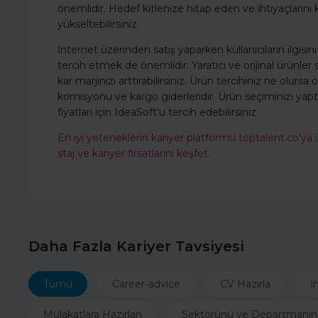
önemlidir. Hedef kitlenize hitap eden ve ihtiyaçlarını 
yükseltebilirsiniz.
İnternet üzerinden satış yaparken kullanıcıların ilgisin
tercih etmek de önemlidir. Yaratıcı ve orijinal ürünler
kar marjınızı arttırabilirsiniz. Ürün tercihiniz ne olursa
komisyonu ve kargo giderleridir. Ürün seçiminizi yap
fiyatları için IdeaSoft’u tercih edebilirsiniz.
En iyi yeteneklerin kariyer platformu toptalent.co'ya
staj ve kariyer fırsatlarını keşfet.
Daha Fazla Kariyer Tavsiyesi
Tümü
Career-advice
CV Hazırla
İ
Mülakatlara Hazırlan
Sektörünü ve Departmanın