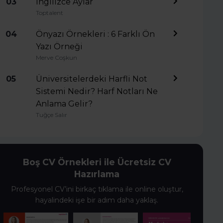
03
İngilizce Aylar
Toptalent
04
Önyazı Örnekleri : 6 Farklı Ön
Yazı Örneği
Merve Coşkun
05
Üniversitelerdeki Harfli Not
Sistemi Nedir? Harf Notları Ne
Anlama Gelir?
Tuğçe Salır
Boş CV Örnekleri ile Ücretsiz CV
Hazırlama
Profesyonel CV’ini birkaç tıklama ile online oluştur,
hayalindeki işe bir adım daha yaklaş.