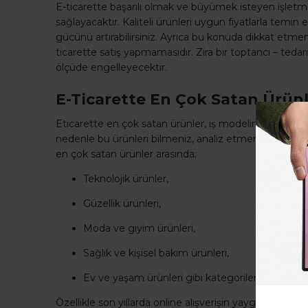
E-ticarette başarılı olmak ve büyümek isteyen işletme
sağlayacaktır. Kaliteli ürünleri uygun fiyatlarla temi
gücünü artırabilirsiniz. Ayrıca bu konuda dikkat etmen
ticarette satış yapmamasıdır. Zira bir toptancı – tedar
ölçüde engelleyecektir.
E-Ticarette En Çok Satan Ürün
Eticarette en çok satan ürünler, iş modelinizi ve hede
nedenle bu ürünleri bilmeniz, analiz etmeniz ve ince
en çok satan ürünler arasında;
Teknolojik ürünler,
Güzellik ürünleri,
Moda ve giyim ürünleri,
Sağlık ve kişisel bakım ürünleri,
Ev ve yaşam ürünleri gibi kategorilerde yer ala
Özellikle son yıllarda online alışverişin yaygınlaşması i