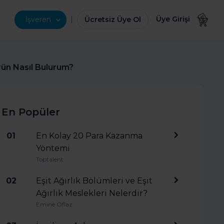
|
Üye Girişi
İşveren
Ücretsiz Üye Ol
rün Nasıl Bulurum?
En Popüler
01
En Kolay 20 Para Kazanma
Yöntemi
Toptalent
02
Eşit Ağırlık Bölümleri ve Eşit
Ağırlık Meslekleri Nelerdir?
Emine Oflaz