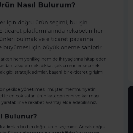
 Ürün Nasıl Bulurum?
r için doğru ürün seçimi, bu işin
E-ticaret platformlarında rekabetin her
nleri bulmak ve e ticaret pazarına
 ve büyümesi için büyük öneme sahiptir
.
parken hem yenilikçi hem de ihtiyaçlarına hitap eden
kından takip etmek, dikkat çekici ürünler seçmek,
gibi stratejik adımlar, başarılı bir e-ticaret girişimi
mli bir şekilde yönetilmesi, müşteri memnuniyetini
rette en çok satan ürün kategorilerini ve kar marjı
aratabilir ve rekabet avantajı elde edebilirsiniz.
ıl Bulunur?
mli adımlardan biri doğru ürün seçimidir. Ancak doğru