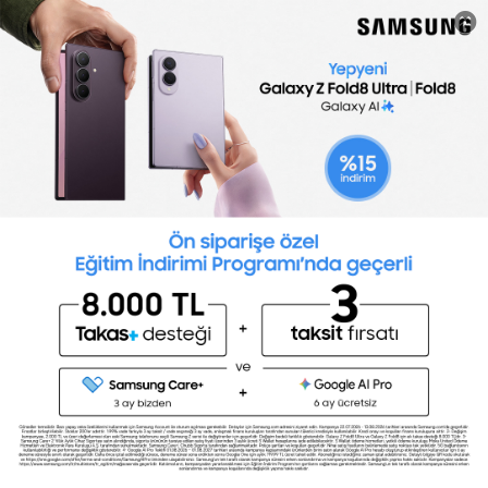
Hemen CV Oluştur
CV Hazırlama
Araçları
Tümünü İncele
CV Hazırlama
İngilizce Seviye
Programı
Testi
Excel Seviye
Kişilik Testi
Testi
Sertifika
Yetenek Testleri
Programları