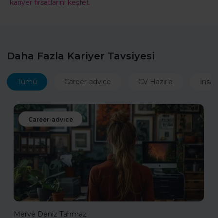
kariyer fırsatlarını keşfet.
Daha Fazla Kariyer Tavsiyesi
Tümü
Career-advice
CV Hazırla
İnsan
Career-advice
Merve Deniz Tahmaz