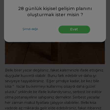
28 günlük kişisel gelişim planını
oluşturmak ister misin ?
Şimdi değil
Evet
Belki birer yazar değilsiniz, fakat kaleminizle ifade ettiğiniz
duygular kuvvetli olabilir. Bunu fark edebilir ve daha iyi
seviyeye taşıyabilirsiniz. Eğer şimdiye kadar, bir kez bile
olsa ‘’ Yazar bu kelimeyi kullanmış olsaydı daha güzel
olurdu’’ şeklinde bir ifade kullandıysanız, serbest bir editör
olma potansiyeline sahipsiniz demektir. Serbest yazarlar
her zaman makul fiyatlara çalışıyor olabilirler. Belki kısa
vadede az miktarda gelir elde edebilirsiniz, fakat itibarınız