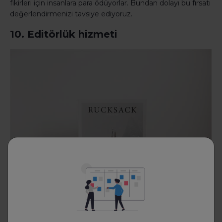
fikirleri için insanlara para ödüyorlar. Bundan dolayı bu fırsatı
değerlendirmenizi tavsiye ediyoruz.
10. Editörlük hizmeti