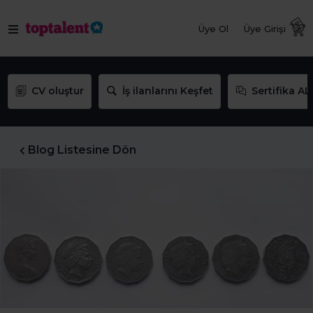
Üye Ol
Üye Girişi
CV oluştur
İş ilanlarını Keşfet
Sertifika AL
Blog Listesine Dön