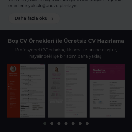
önerilerle yolculuğunuzu planlayın.
Daha fazla oku
Boş CV Örnekleri ile Ücretsiz CV Hazırlama
Profesyonel CV’ini birkaç tıklama ile online oluştur,
hayalindeki işe bir adım daha yaklaş.