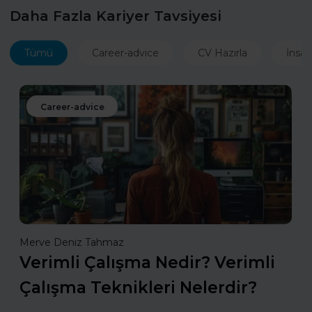
Daha Fazla Kariyer Tavsiyesi
Tümü
Career-advice
CV Hazırla
İnsan
Career-advice
Merve Deniz Tahmaz
Verimli Çalışma Nedir? Verimli
Çalışma Teknikleri Nelerdir?