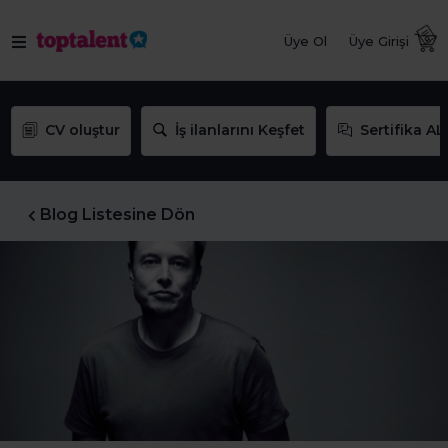
Üye Ol
Üye Girişi
CV oluştur
İş ilanlarını Keşfet
Sertifika AL
Blog Listesine Dön