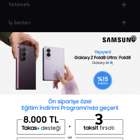
Yetenek
İş İlanları
Sertifika Programları
Yetenek Testleri
İşveren
Toptalent Marka ve İnsan Kaynakları Danışmanlığı Limited Şirketi Özel İstihdam Bürosu
Olarak 11 / 11 / 2024 - 10 / 11 / 2027 tarihleri arasında faaliyette bulunmak üzere, Türkiye İş
Kurumu tarafından 05.11.2024 tarih ve 16998526 sayılı karar uyarınca 1251 nolu belge ile faaliyet