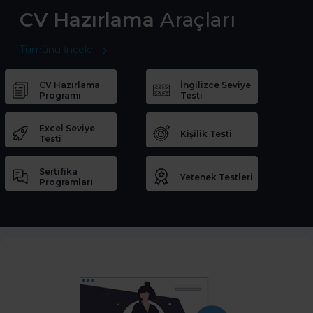
CV Hazırlama
Araçları
Tümünü İncele
CV Hazırlama
İngilizce Seviye
Programı
Testi
Excel Seviye
Kişilik Testi
Testi
Sertifika
Yetenek Testleri
Programları