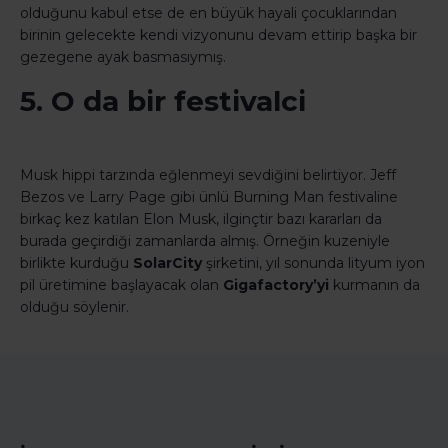
olduğunu kabul etse de en büyük hayali çocuklarından
birinin gelecekte kendi vizyonunu devam ettirip başka bir
gezegene ayak basmasıymış.
5. O da bir festivalci
Musk hippi tarzında eğlenmeyi sevdiğini belirtiyor. Jeff
Bezos ve Larry Page gibi ünlü Burning Man festivaline
birkaç kez katılan Elon Musk, ilginçtir bazı kararları da
burada geçirdiği zamanlarda almış. Örneğin kuzeniyle
birlikte kurduğu
SolarCity
şirketini, yıl sonunda lityum iyon
pil üretimine başlayacak olan
Gigafactory’yi
kurmanın da
olduğu söylenir.