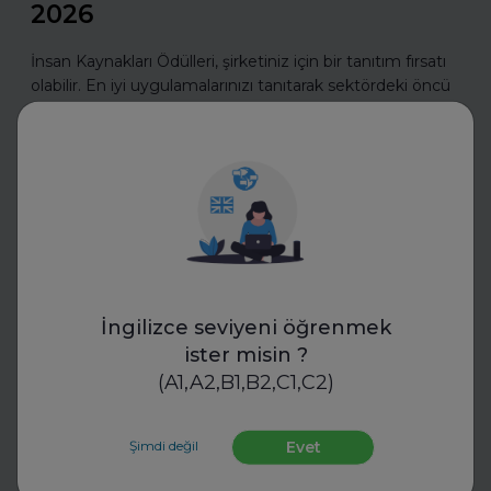
2026
İnsan Kaynakları Ödülleri, şirketiniz için bir tanıtım fırsatı
olabilir. En iyi uygulamalarınızı tanıtarak sektördeki öncü
konumunuzu güçlendirin ve değerli başarılarınızı
ödüllerle taçlandırın.
Daha fazla oku
İş Hayatında Başarı
İngilizce seviyeni öğrenmek
ister misin ?
(A1,A2,B1,B2,C1,C2)
Şimdi değil
Evet
FurtherUp