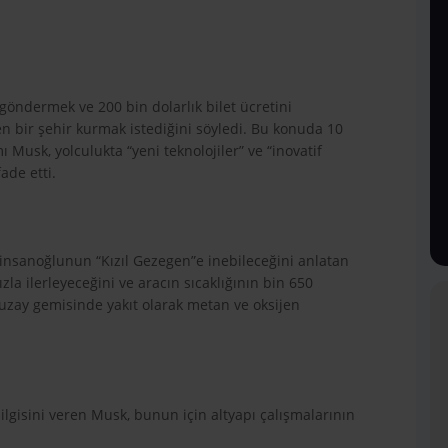
 göndermek ve 200 bin dolarlık bilet ücretini
n bir şehir kurmak istediğini söyledi. Bu konuda 10
Musk, yolculukta “yeni teknolojiler” ve “inovatif
ade etti.
 insanoğlunun “Kızıl Gezegen”e inebileceğini anlatan
la ilerleyeceğini ve aracın sıcaklığının bin 650
 uzay gemisinde yakıt olarak metan ve oksijen
bilgisini veren Musk, bunun için altyapı çalışmalarının