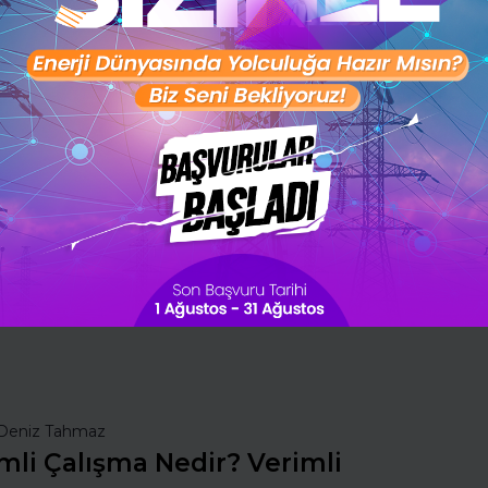
İngilizce seviyeni öğrenmek
ister misin ?
(A1,A2,B1,B2,C1,C2)
Şimdi değil
Evet
nsan Kaynakları
İş Hayatında Başarı
ı Seç
Şirketleri Keşfet
Deniz Tahmaz
mli Çalışma Nedir? Verimli