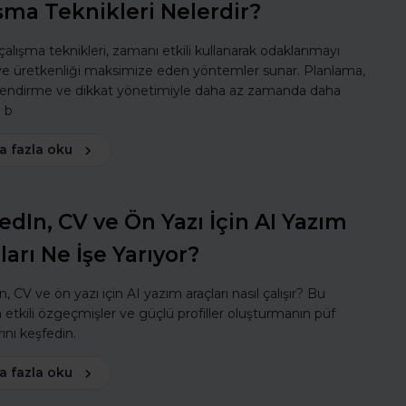
şma Teknikleri Nelerdir?
 çalışma teknikleri, zamanı etkili kullanarak odaklanmayı
 ve üretkenliği maksimize eden yöntemler sunar. Planlama,
lendirme ve dikkat yönetimiyle daha az zamanda daha
ı b
a fazla oku
edIn, CV ve Ön Yazı İçin AI Yazım
ları Ne İşe Yarıyor?
, CV ve ön yazı için AI yazım araçları nasıl çalışır? Bu
a etkili özgeçmişler ve güçlü profiller oluşturmanın püf
ını keşfedin.
a fazla oku