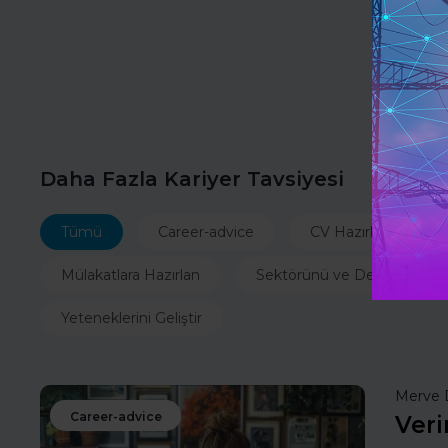
Daha Fazla Kariyer Tavsiyesi
Tümü
Career-advice
CV Hazırla
İ
Mülakatlara Hazırlan
Sektörünü ve Departmanın
Yeteneklerini Geliştir
Merve 
Career-advice
Veri