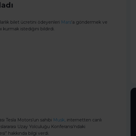
ladı
arlık bilet ücretini ödeyenleri
Mars
‘a göndermek ve
urmak istediğini bildirdi.
ası Tesla Motors’un sahibi
Musk,
internetten canlı
slararası Uzay Yolculuğu Konferansı’ndaki
i” hakkında bilgi verdi.