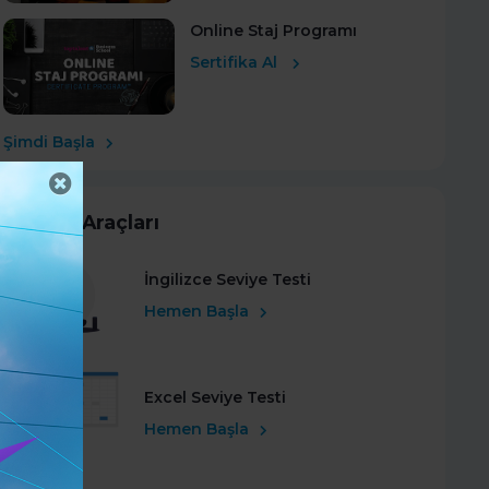
Online Staj Programı
Sertifika Al
Şimdi Başla
Kariyer Araçları
İngilizce Seviye Testi
Hemen Başla
Excel Seviye Testi
Hemen Başla