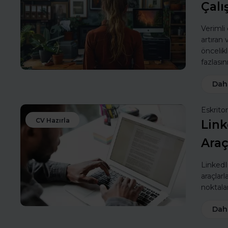
Çalı
Verimli
artıran
öncelik
fazlasın
Dah
Eskritor
CV Hazırla
Link
Araç
LinkedIn
araçlarl
noktalar
Dah