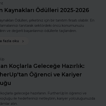
nt
n Kaynakları Ödülleri 2025-2026
ynakları Ödülleri, şirketiniz için bir tanıtım fırsatı olabilir. En
ulamalarınızı tanıtarak sektördeki öncü konumunuzu
rin ve değerli başarılarınızı ödüllerle taçlandırın.
a fazla oku
rUp
n Koçlarla Geleceğe Hazırlık:
herUp'tan Öğrenci ve Kariyer
luğu
oçlarla geleceğe hazırlanın. FurtherUp’ın öğrenci ve
koçluğu ile hedeflerinizi netleştirin, kariyer yolculuğunuzda
dımlar atın.