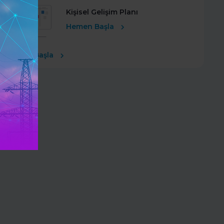
Kişisel Gelişim Planı
Hemen Başla
Ücretsiz Başla