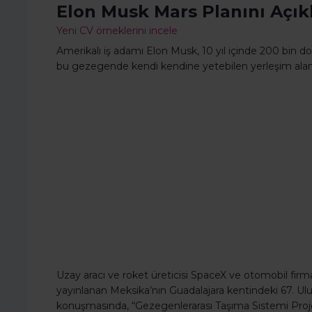
Elon Musk Mars Planını Açık
Yeni CV örneklerini incele
Amerikalı iş adamı Elon Musk, 10 yıl içinde 200 bin dol
bu gezegende kendi kendine yetebilen yerleşim alanı k
Uzay aracı ve roket üreticisi SpaceX ve otomobil firm
yayınlanan Meksika’nın Guadalajara kentindeki 67. Ulu
konuşmasında, “Gezegenlerarası Taşıma Sistemi Projes