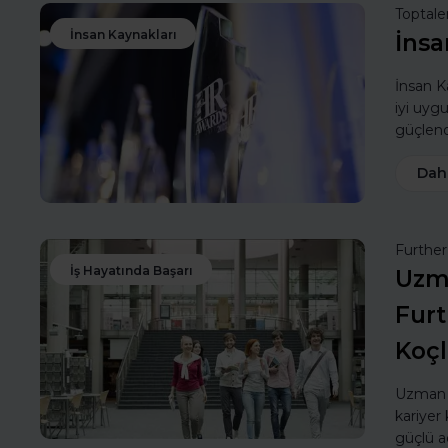
Toptale
İnsan Kaynakları
İnsa
İnsan Ka
iyi uyg
güçlendi
Dah
Furthe
İş Hayatında Başarı
Uzma
Furt
Koç
Uzman k
kariyer 
güçlü a