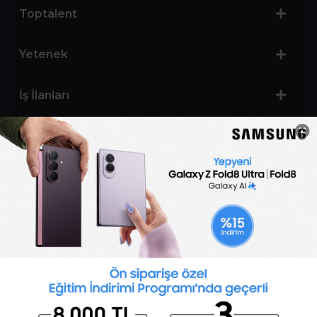
Toptalent
Yetenek
İş İlanları
Sertifika Programları
Yetenek Testleri
İşveren