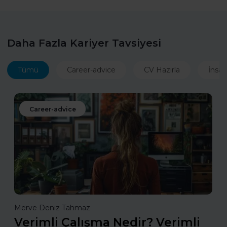
Daha Fazla Kariyer Tavsiyesi
Tümü
Career-advice
CV Hazırla
İnsan
Career-advice
Merve Deniz Tahmaz
Verimli Çalışma Nedir? Verimli