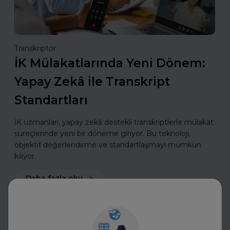
Transkriptor
İK Mülakatlarında Yeni Dönem:
Yapay Zekâ ile Transkript
Standartları
İK uzmanları, yapay zekâ destekli transkriptlerle mülakat
süreçlerinde yeni bir döneme giriyor. Bu teknoloji,
objektif değerlendirme ve standartlaşmayı mümkün
kılıyor.
Daha fazla oku
Sektörünü ve Departmanını Seç