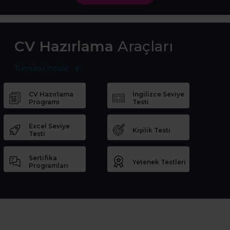
CV Hazırlama
Araçları
Tümünü İncele
CV Hazırlama
İngilizce Seviye
Programı
Testi
Excel Seviye
Kişilik Testi
Testi
Sertifika
Yetenek Testleri
Programları