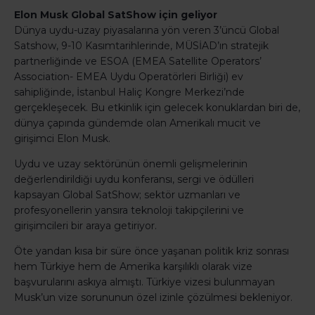
Elon Musk Global SatShow için geliyor
Dünya uydu-uzay piyasalarına yön veren 3’üncü Global
Satshow, 9-10 Kasımtarihlerinde, MÜSİAD’ın stratejik
partnerliğinde ve ESOA (EMEA Satellite Operators’
Association- EMEA Uydu Operatörleri Birliği) ev
sahipliğinde, İstanbul Haliç Kongre Merkezi’nde
gerçekleşecek. Bu etkinlik için gelecek konuklardan biri de,
dünya çapında gündemde olan Amerikalı mucit ve
girişimci Elon Musk.
Uydu ve uzay sektörünün önemli gelişmelerinin
değerlendirildiği uydu konferansı, sergi ve ödülleri
kapsayan Global SatShow; sektör uzmanları ve
profesyonellerin yansıra teknoloji takipçilerini ve
girişimcileri bir araya getiriyor.
Öte yandan kısa bir süre önce yaşanan politik kriz sonrası
hem Türkiye hem de Amerika karşılıklı olarak vize
başvurularını askıya almıştı. Türkiye vizesi bulunmayan
Musk’un vize sorununun özel izinle çözülmesi bekleniyor.