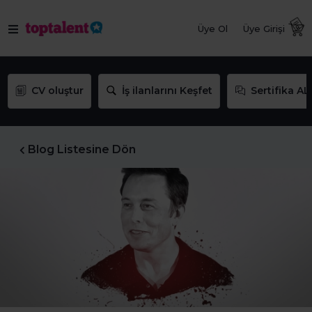
Üye Ol
Üye Girişi
CV oluştur
İş ilanlarını Keşfet
Sertifika AL
Blog Listesine Dön