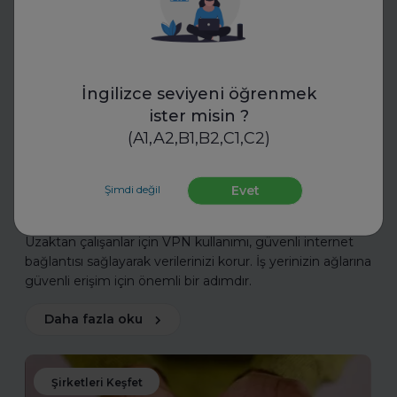
İngilizce seviyeni öğrenmek
ister misin ?
(A1,A2,B1,B2,C1,C2)
VeePN
Uzaktan Çalışanlar için VPN
Şimdi değil
Evet
Kullanımı
Uzaktan çalışanlar için VPN kullanımı, güvenli internet
bağlantısı sağlayarak verilerinizi korur. İş yerinizin ağlarına
güvenli erişim için önemli bir adımdır.
Daha fazla oku
Şirketleri Keşfet