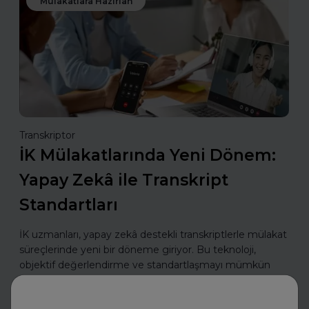
Mülakatlara Hazırlan
Transkriptor
İK Mülakatlarında Yeni Dönem:
Yapay Zekâ ile Transkript
Standartları
İK uzmanları, yapay zekâ destekli transkriptlerle mülakat
süreçlerinde yeni bir döneme giriyor. Bu teknoloji,
objektif değerlendirme ve standartlaşmayı mümkün
kılıyor.