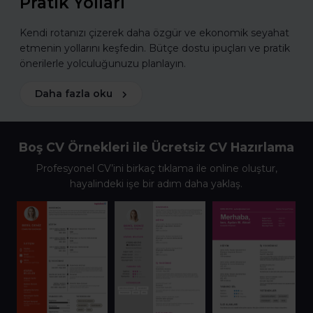
Pratik Yolları
Kendi rotanızı çizerek daha özgür ve ekonomik seyahat
etmenin yollarını keşfedin. Bütçe dostu ipuçları ve pratik
önerilerle yolculuğunuzu planlayın.
Daha fazla oku
Boş CV Örnekleri ile Ücretsiz CV Hazırlama
Profesyonel CV’ini birkaç tıklama ile online oluştur,
hayalindeki işe bir adım daha yaklaş.