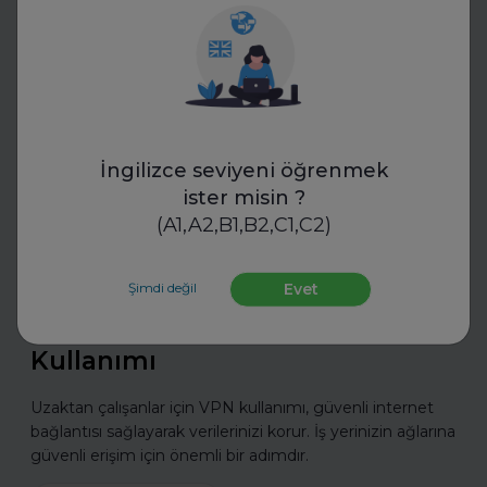
Daha fazla oku
Sektörünü ve Departmanını Seç
İngilizce seviyeni öğrenmek
ister misin ?
(A1,A2,B1,B2,C1,C2)
Şimdi değil
Evet
VeePN
Uzaktan Çalışanlar için VPN
Kullanımı
Uzaktan çalışanlar için VPN kullanımı, güvenli internet
bağlantısı sağlayarak verilerinizi korur. İş yerinizin ağlarına
güvenli erişim için önemli bir adımdır.