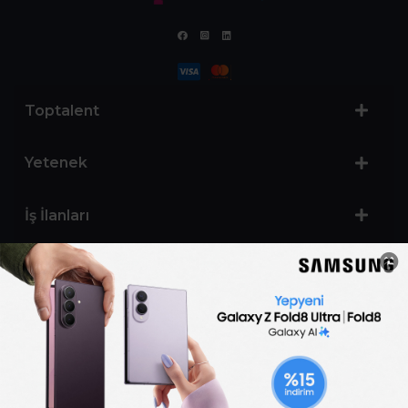
Toptalent
Yetenek
İş İlanları
Sertifika Programları
Yetenek Testleri
İşveren