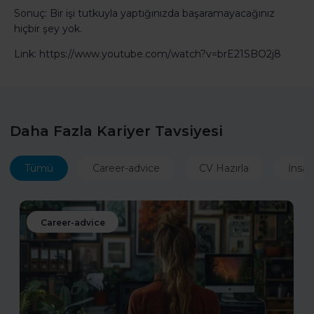
Sonuç: Bir işi tutkuyla yaptığınızda başaramayacağınız
hiçbir şey yok.
Link: https://www.youtube.com/watch?v=brE21SBO2j8
Daha Fazla Kariyer Tavsiyesi
Tümü
Career-advice
CV Hazırla
İnsan
Career-advice