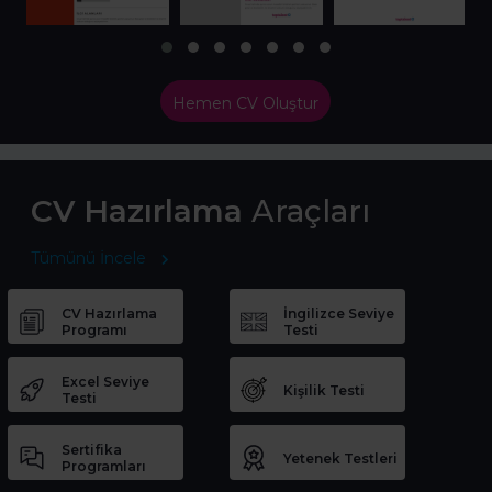
Hemen CV Oluştur
CV Hazırlama
Araçları
Tümünü İncele
CV Hazırlama
İngilizce Seviye
Programı
Testi
Excel Seviye
Kişilik Testi
Testi
Sertifika
Yetenek Testleri
Programları