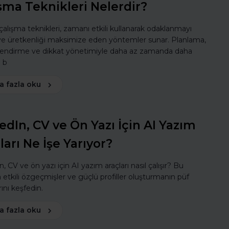
şma Teknikleri Nelerdir?
 çalışma teknikleri, zamanı etkili kullanarak odaklanmayı
 ve üretkenliği maksimize eden yöntemler sunar. Planlama,
lendirme ve dikkat yönetimiyle daha az zamanda daha
ı b
a fazla oku
edIn, CV ve Ön Yazı İçin AI Yazım
ları Ne İşe Yarıyor?
, CV ve ön yazı için AI yazım araçları nasıl çalışır? Bu
a etkili özgeçmişler ve güçlü profiller oluşturmanın püf
ını keşfedin.
a fazla oku