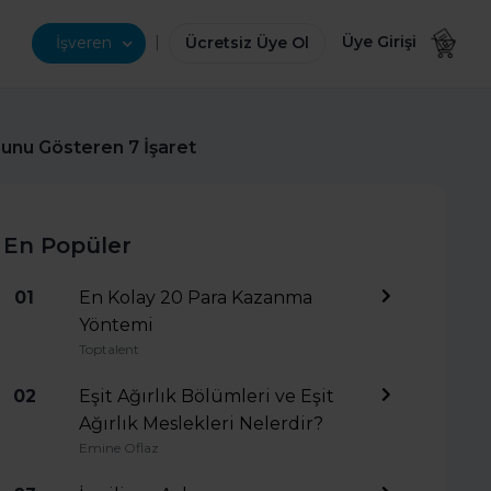
|
Üye Girişi
İşveren
Ücretsiz Üye Ol
uğunu Gösteren 7 İşaret
En Popüler
01
En Kolay 20 Para Kazanma
Yöntemi
Toptalent
02
Eşit Ağırlık Bölümleri ve Eşit
Ağırlık Meslekleri Nelerdir?
Emine Oflaz