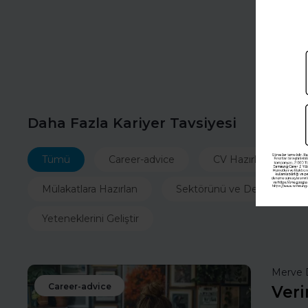
Daha Fazla Kariyer Tavsiyesi
Tümü
Career-advice
CV Hazırla
İ
Mülakatlara Hazırlan
Sektörünü ve Departmanın
Yeteneklerini Geliştir
Merve 
Career-advice
Veri