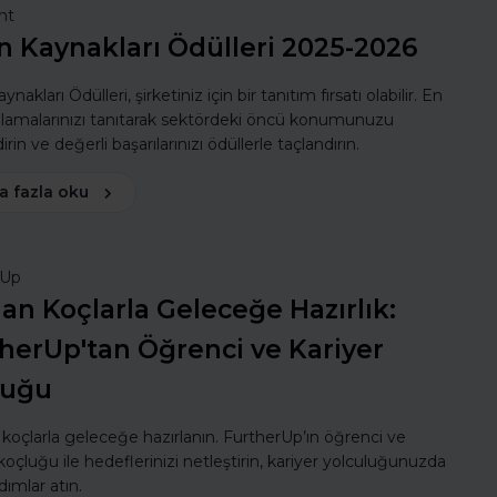
nt
n Kaynakları Ödülleri 2025-2026
ynakları Ödülleri, şirketiniz için bir tanıtım fırsatı olabilir. En
ulamalarınızı tanıtarak sektördeki öncü konumunuzu
rin ve değerli başarılarınızı ödüllerle taçlandırın.
a fazla oku
rUp
n Koçlarla Geleceğe Hazırlık:
herUp'tan Öğrenci ve Kariyer
luğu
oçlarla geleceğe hazırlanın. FurtherUp’ın öğrenci ve
koçluğu ile hedeflerinizi netleştirin, kariyer yolculuğunuzda
dımlar atın.