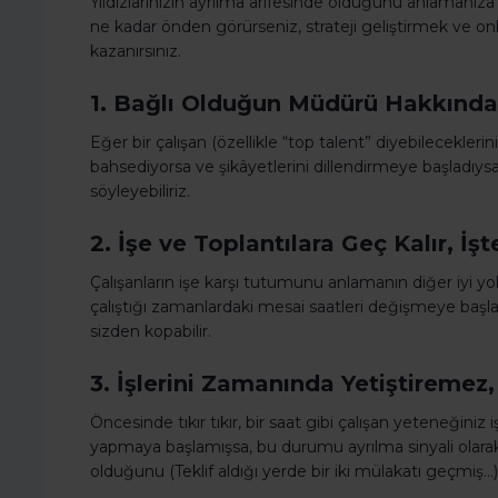
Yıldızlarınızın ayrılma arifesinde olduğunu anlamanıza y
ne kadar önden görürseniz, strateji geliştirmek ve o
kazanırsınız.
1. Bağlı Olduğun Müdürü Hakkınd
Eğer bir çalışan (özellikle “top talent” diyebilecekle
bahsediyorsa ve şikâyetlerini dillendirmeye başladıysa
söyleyebiliriz.
2. İşe ve Toplantılara Geç Kalır, İşt
Çalışanların işe karşı tutumunu anlamanın diğer iyi yol
çalıştığı zamanlardaki mesai saatleri değişmeye başla
sizden kopabilir.
3. İşlerini Zamanında Yetiştirem
Öncesinde tıkır tıkır, bir saat gibi çalışan yeteneğiniz
yapmaya başlamışsa, bu durumu ayrılma sinyali olarak 
olduğunu (Teklif aldığı yerde bir iki mülakatı geçm