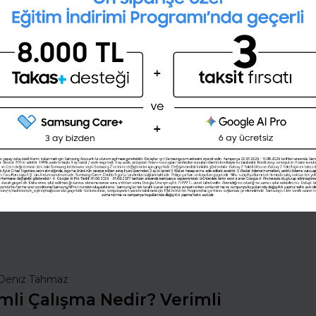
Ücretsiz iş ilanı vererek, en iyi
yetenekleri işe almak ister
misiniz?
Şimdi değil
Evet
nsan Kaynakları
İş Hayatında Başarı
ı Seç
Şirketleri Keşfet
Deniz Tahmaz
mli Çalışma Nedir? Verimli