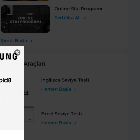
Online Staj Programı
Sertifika Al
Şimdi Başla
Kariyer Araçları
İngilizce Seviye Testi
Hemen Başla
Excel Seviye Testi
Hemen Başla