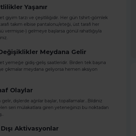
ilikler Yaşanır
et giyim tarzı ve çeşitliliğidir. Her gün tshirt-gömlek
arafı takım elbise pantalonu/eteği, üst tarafı her
 vermişse-) gelmeye başlarsa gönül rahatlığıyla
niz.
Değişiklikler Meydana Gelir
ret yemeğe gidiş-geliş saatleridir. Birden tek başına
e çıkmalar meydana geliyorsa hemen aksiyon
af Olaylar
lir, dişlerde ağrılar başlar, topallamalar…Bildiniz
len seri mülakatlara giren yeteneğinizi bu noktadan
..
 Dışı Aktivasyonlar