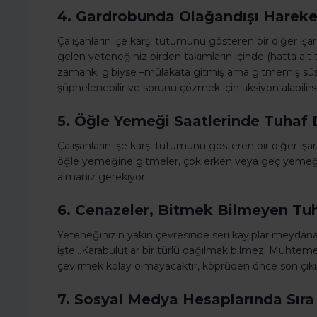
4. Gardrobunda Olağandışı Hareketl
Çalışanların işe karşı tutumunu gösteren bir diğer işar
gelen yeteneğiniz birden takımların içinde (hatta alt t
zamanki gibiyse –mülakata gitmiş ama gitmemiş süsü
şüphelenebilir ve sorunu çözmek için aksiyon alabilirsi
5. Öğle Yemeği Saatlerinde Tuhaf 
Çalışanların işe karşı tutumunu gösteren bir diğer işa
öğle yemeğine gitmeler, çok erken veya geç yemeğ
almanız gerekiyor.
6. Cenazeler, Bitmek Bilmeyen Tuh
Yeteneğinizin yakın çevresinde seri kayıplar meydana ge
işte…Karabulutlar bir türlü dağılmak bilmez. Muhteme
çevirmek kolay olmayacaktır, köprüden önce son çıkış
7. Sosyal Medya Hesaplarında Sıra