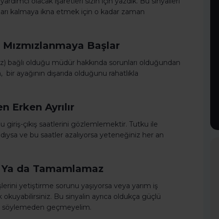
ardımcı olacak işaretleri sizin için yazdık. Bu sinyalleri
nları kalmaya ikna etmek için o kadar zaman
a Mızmızlanmaya Başlar
riniz) bağlı olduğu müdür hakkında sorunları olduğundan
, bir ayağının dışarıda olduğunu rahatlıkla
en Erken Ayrılır
u giriş-çıkış saatlerini gözlemlemektir. Tutku ile
dıysa ve bu saatler azalıyorsa yeteneğiniz her an
ez, Ya da Tamamlamaz
 işlerini yetiştirme sorunu yaşıyorsa veya yarım iş
okuyabilirsiniz. Bu sinyalin ayrıca oldukça güçlü
iş…) söylemeden geçmeyelim.