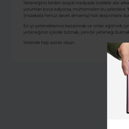
Yeteneğiniz birden sosyal medyada özellikle aile-arkadaş
yorumları boca ediyorsa, muhtemelen bu şirketlere “
(mülakata henüz davet almamış) hızlı aksiyonlarla dur
En iyi yeteneklerinizi kazanmak ve onları eğitmek iç
yeteneğinizi içeride tutmak, yeni bir yeteneği bulm
Yetenek hep sizinle olsun.