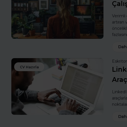
Çalı
Verimli
artıran
öncelik
fazlasın
Dah
Eskritor
CV Hazırla
Link
Araç
LinkedIn
araçlarl
noktalar
Dah