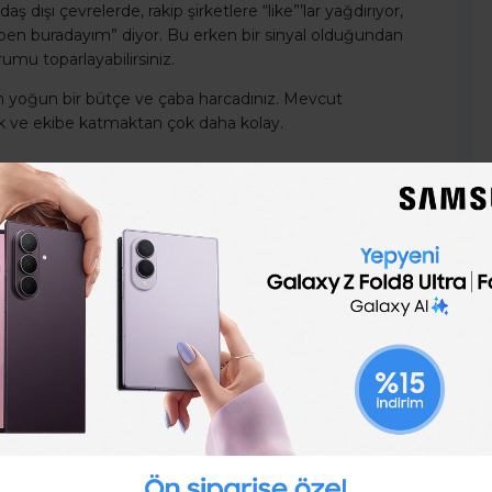
 dışı çevrelerde, rakip şirketlere “like”’lar yağdırıyor,
ben buradayım” diyor. Bu erken bir sinyal olduğundan
umu toparlayabilirsiniz.
in yoğun bir bütçe ve çaba harcadınız. Mevcut
ak ve ekibe katmaktan çok daha kolay.