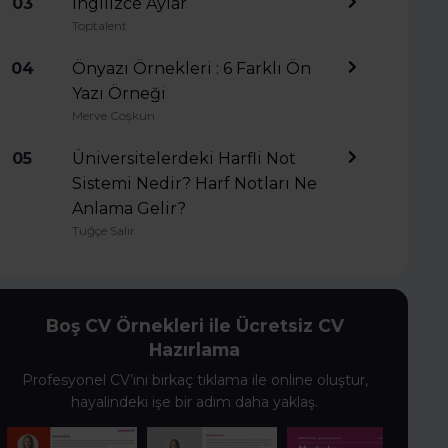
03
İngilizce Aylar
Toptalent
04
Önyazı Örnekleri : 6 Farklı Ön
Yazı Örneği
Merve Coşkun
05
Üniversitelerdeki Harfli Not
Sistemi Nedir? Harf Notları Ne
Anlama Gelir?
Tuğçe Salır
Boş CV Örnekleri ile Ücretsiz CV
Hazırlama
Profesyonel CV’ini birkaç tıklama ile online oluştur,
hayalindeki işe bir adım daha yaklaş.