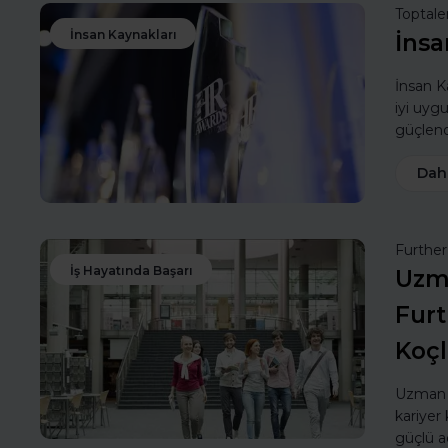
Toptale
İnsan Kaynakları
İnsa
İnsan Ka
iyi uyg
güçlendi
Dah
Furthe
İş Hayatında Başarı
Uzma
Furt
Koç
Uzman k
kariyer 
güçlü a