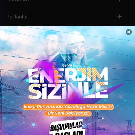
İş İlanları
Sertifika Programları
Yetenek Testleri
İşveren
Toptalent Marka ve İnsan Kaynakları Danışmanlığı Limited Şirketi Özel İstihdam Bürosu
Olarak 11 / 11 / 2024 - 10 / 11 / 2027 tarihleri arasında faaliyette bulunmak üzere, Türkiye İş
Kurumu tarafından 05.11.2024 tarih ve 16998526 sayılı karar uyarınca 1251 nolu belge ile faaliyet
göstermektedir.Toptalent İş İlanları için tıklayın. 4904 sayılı kanun uyarınca iş arayanlardan
ücret alınmayacak ve menfaat temin edilmeyecektir.