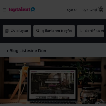
Üye Ol
Üye Girişi
CV oluştur
İş ilanlarını Keşfet
Sertifika AL
Blog Listesine Dön