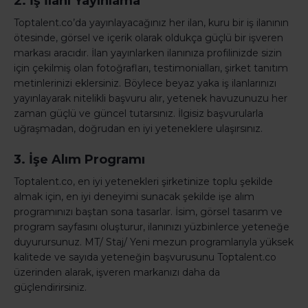
2. İş İlanı Yayınlama
Toptalent.co’da yayınlayacağınız her ilan, kuru bir iş ilanının
ötesinde, görsel ve içerik olarak oldukça güçlü bir işveren
markası aracıdır. İlan yayınlarken ilanınıza profilinizde sizin
için çekilmiş olan fotoğrafları, testimonialları, şirket tanıtım
metinlerinizi eklersiniz. Böylece beyaz yaka iş ilanlarınızı
yayınlayarak nitelikli başvuru alır, yetenek havuzunuzu her
zaman güçlü ve güncel tutarsınız. İlgisiz başvurularla
uğraşmadan, doğrudan en iyi yeteneklere ulaşırsınız.
3. İşe Alım Programı
Toptalent.co, en iyi yetenekleri şirketinize toplu şekilde
almak için, en iyi deneyimi sunacak şekilde işe alım
programınızı baştan sona tasarlar. İsim, görsel tasarım ve
program sayfasını oluşturur, ilanınızı yüzbinlerce yeteneğe
duyurursunuz. MT/ Staj/ Yeni mezun programlarıyla yüksek
kalitede ve sayıda yeteneğin başvurusunu Toptalent.co
üzerinden alarak, işveren markanızı daha da
güçlendirirsiniz.