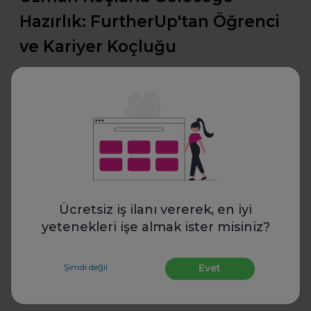
Hazırlık: FurtherUp'tan Öğrenci
ve Kariyer Koçluğu
Uzman koçlarla geleceğe hazırlanın. FurtherUp’ın
öğrenci ve kariyer koçluğu ile hedeflerinizi netleştirin,
kariyer yolculuğunuzda güçlü adımlar atın.
Daha fazla oku
Mülakatlara Hazırlan
Ücretsiz iş ilanı vererek, en iyi
yetenekleri işe almak ister misiniz?
Şimdi değil
Evet