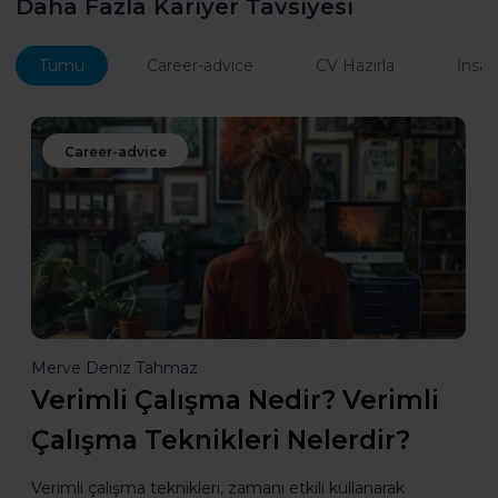
Daha Fazla Kariyer Tavsiyesi
Tümü
Career-advice
CV Hazırla
İnsan
Career-advice
Merve Deniz Tahmaz
Verimli Çalışma Nedir? Verimli
Çalışma Teknikleri Nelerdir?
Verimli çalışma teknikleri, zamanı etkili kullanarak