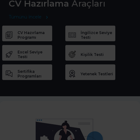
CV Hazırlama
Araçları
Tümünü İncele
CV Hazırlama
İngilizce Seviye
Programı
Testi
Excel Seviye
Kişilik Testi
Testi
Sertifika
Yetenek Testleri
Programları