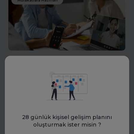
Mülakatlara Hazırlan
Transkriptor
İK Mülakatlarında Yeni Dönem:
Yapay Zekâ ile Transkript
Standartları
İK uzmanları, yapay zekâ destekli transkriptlerle mülakat
süreçlerinde yeni bir döneme giriyor. Bu teknoloji,
objektif değerlendirme ve standartlaşmayı mümkün
28 günlük kişisel gelişim planını
kılıyor.
oluşturmak ister misin ?