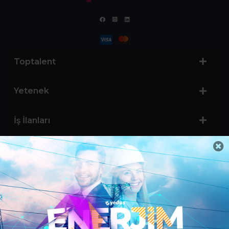
Toptalent
Yetenek
İş İlanları
Sertifika Programları
Yetenek Testleri
İşveren