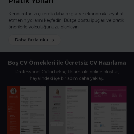
Pratik Yolları
Kendi rotanızı çizerek daha özgür ve ekonomik seyahat
etmenin yollarını keşfedin. Bütçe dostu ipuçları ve pratik
önerilerle yolculuğunuzu planlayın.
Daha fazla oku
Boş CV Örnekleri ile Ücretsiz CV Hazırlama
Profesyonel CV’ini birkaç tıklama ile online oluştur,
hayalindeki işe bir adım daha yaklaş.