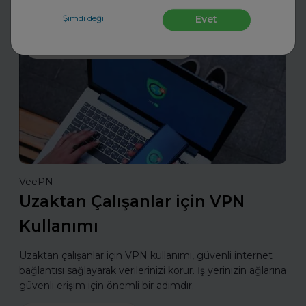
Daha fazla oku
Şimdi değil
Evet
Sektörünü ve Departmanını Seç
VeePN
Uzaktan Çalışanlar için VPN
Kullanımı
Uzaktan çalışanlar için VPN kullanımı, güvenli internet
bağlantısı sağlayarak verilerinizi korur. İş yerinizin ağlarına
güvenli erişim için önemli bir adımdır.