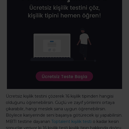
Ücretsiz kişilik testini çözerek 16 kişilik tipinden hangisi
olduğunu öğrenebilirsin. Güçlü ve zayıf yönlerini ortaya
çıkarabilir, hangi meslek sana uygun öğrenebilirsin.
Böylece kariyerinde seni başarıya götürecek işi yapabilirsin.
MBTI testine dayanan
Toptalent kişilik testi
o kadar kesin
sonuçlar veriyor ki 16 kişilik testi kişilik tipin hakkında doğru