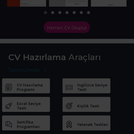
Hemen CV Oluştur
CV Hazırlama
Araçları
Tümünü İncele
CV Hazırlama
İngilizce Seviye
Programı
Testi
Excel Seviye
Kişilik Testi
Testi
Sertifika
Yetenek Testleri
Programları