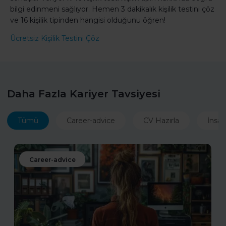
bilgi edinmeni sağlıyor. Hemen 3 dakikalık kişilik testini çöz
ve 16 kişilik tipinden hangisi olduğunu öğren!
Ücretsiz Kişilik Testini Çöz
Daha Fazla Kariyer Tavsiyesi
Tümü
Career-advice
CV Hazırla
İnsan
Career-advice