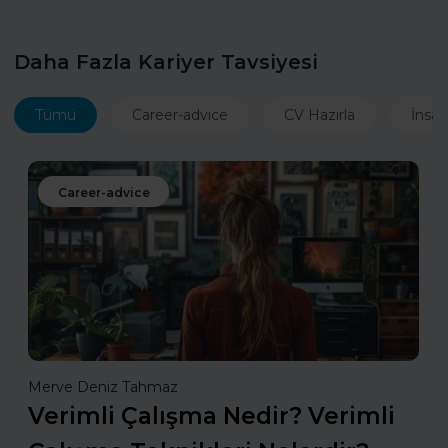
Daha Fazla Kariyer Tavsiyesi
Tümü
Career-advice
CV Hazırla
İnsan
Career-advice
Merve Deniz Tahmaz
Verimli Çalışma Nedir? Verimli