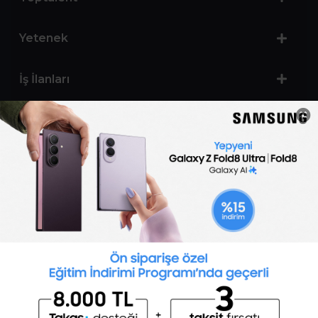
Yetenek
İş İlanları
Sertifika Programları
Yetenek Testleri
İşveren
Toptalent Marka ve İnsan Kaynakları Danışmanlığı Limited Şirketi Özel İstihdam Bürosu