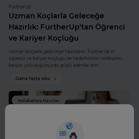
FurtherUp
Uzman Koçlarla Geleceğe
Hazırlık: FurtherUp'tan Öğrenci
ve Kariyer Koçluğu
Uzman koçlarla geleceğe hazırlanın. FurtherUp’ın
öğrenci ve kariyer koçluğu ile hedeflerinizi netleştirin,
kariyer yolculuğunuzda güçlü adımlar atın.
Daha fazla oku
Mülakatlara Hazırlan