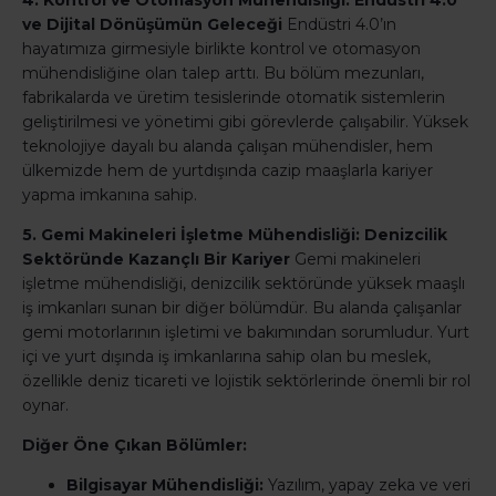
4. Kontrol ve Otomasyon Mühendisliği: Endüstri 4.0
ve Dijital Dönüşümün Geleceği
Endüstri 4.0’ın
hayatımıza girmesiyle birlikte kontrol ve otomasyon
mühendisliğine olan talep arttı. Bu bölüm mezunları,
fabrikalarda ve üretim tesislerinde otomatik sistemlerin
geliştirilmesi ve yönetimi gibi görevlerde çalışabilir. Yüksek
teknolojiye dayalı bu alanda çalışan mühendisler, hem
ülkemizde hem de yurtdışında cazip maaşlarla kariyer
yapma imkanına sahip.
5. Gemi Makineleri İşletme Mühendisliği: Denizcilik
Sektöründe Kazançlı Bir Kariyer
Gemi makineleri
işletme mühendisliği, denizcilik sektöründe yüksek maaşlı
iş imkanları sunan bir diğer bölümdür. Bu alanda çalışanlar
gemi motorlarının işletimi ve bakımından sorumludur. Yurt
içi ve yurt dışında iş imkanlarına sahip olan bu meslek,
özellikle deniz ticareti ve lojistik sektörlerinde önemli bir rol
oynar.
Diğer Öne Çıkan Bölümler:
Bilgisayar Mühendisliği:
Yazılım, yapay zeka ve veri