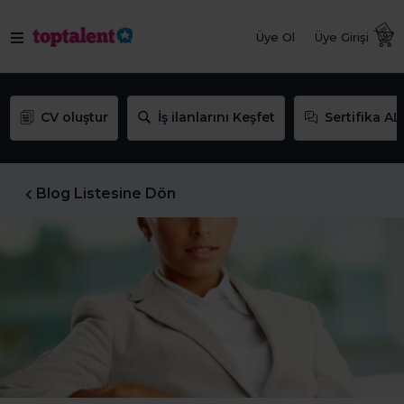
Üye Ol
Üye Girişi
CV oluştur
İş ilanlarını Keşfet
Sertifika AL
Blog Listesine Dön