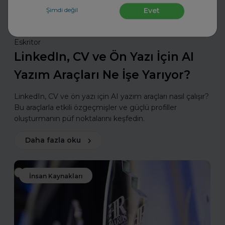
Şimdi değil
Evet
Eskritor
LinkedIn, CV ve Ön Yazı İçin AI
Yazım Araçları Ne İşe Yarıyor?
LinkedIn, CV ve ön yazı için AI yazım araçları nasıl çalışır?
Bu araçlarla etkili özgeçmişler ve güçlü profiller
oluşturmanın püf noktalarını keşfedin.
Daha fazla oku
İnsan Kaynakları