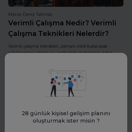
Merve Deniz Tahmaz
Verimli Çalışma Nedir? Verimli
Çalışma Teknikleri Nelerdir?
Verimli çalışma teknikleri, zamanı etkili kullanarak
odaklanmayı artıran ve üretkenliği maksimize eden
yöntemler sunar. Planlama, önceliklendirme ve dikkat
yönetimiyle daha az zamanda daha fazlasını b
Daha fazla oku
CV Hazırla
28 günlük kişisel gelişim planını
oluşturmak ister misin ?