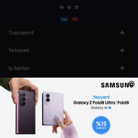
Toptalent
Yetenek
İş İlanları
Sertifika Programları
Yetenek Testleri
İşveren