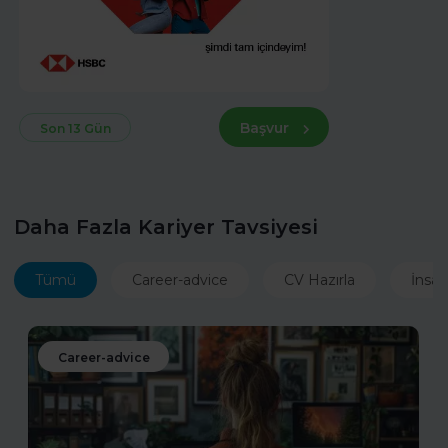
Başvur
Son 13 Gün
Daha Fazla Kariyer Tavsiyesi
Tümü
Career-advice
CV Hazırla
İnsan
Career-advice