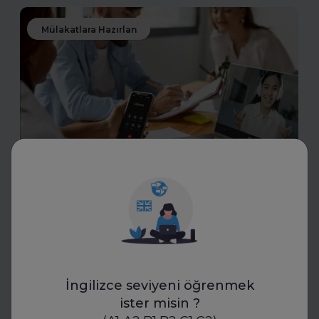
Mülakatlara Hazırlan
Transkriptor
İK Mülakatlarında Yeni Dönem:
Yapay Zekâ ile Transkript
Standartları
İK uzmanları, yapay zekâ destekli transkriptlerle mülakat
İngilizce seviyeni öğrenmek
süreçlerinde yeni bir döneme giriyor. Bu teknoloji,
ister misin ?
objektif değerlendirme ve standartlaşmayı mümkün
kılıyor.