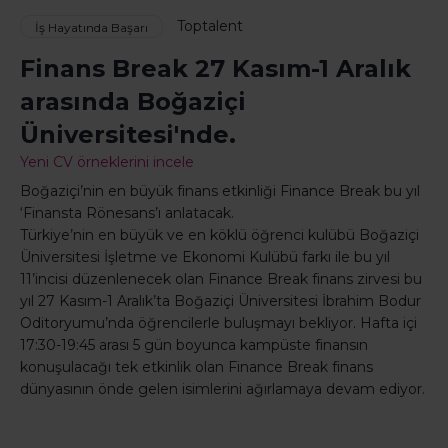
Toptalent
İş Hayatında Başarı
Finans Break 27 Kasım-1 Aralık
arasında Boğaziçi
Üniversitesi'nde.
Yeni CV örneklerini incele
Boğaziçi’nin en büyük finans etkinliği Finance Break bu yıl
‘Finansta Rönesans’ı anlatacak.
Türkiye’nin en büyük ve en köklü öğrenci kulübü Boğaziçi
Üniversitesi İşletme ve Ekonomi Kulübü farkı ile bu yıl
11’incisi düzenlenecek olan Finance Break finans zirvesi bu
yıl 27 Kasım-1 Aralık’ta Boğaziçi Üniversitesi İbrahim Bodur
Oditoryumu’nda öğrencilerle buluşmayı bekliyor. Hafta içi
17:30-19:45 arası 5 gün boyunca kampüste finansın
konuşulacağı tek etkinlik olan Finance Break finans
dünyasının önde gelen isimlerini ağırlamaya devam ediyor.