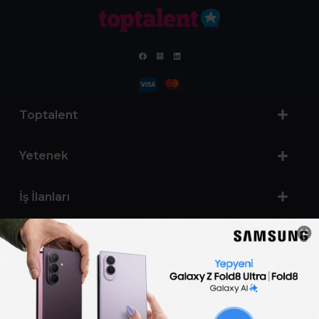
Toptalent
Yetenek
İş İlanları
Sertifika Programları
Yetenek Testleri