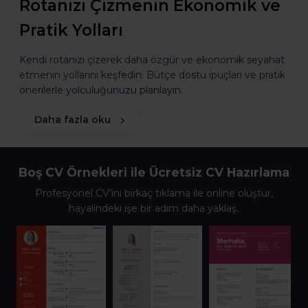
Rotanızı Çizmenin Ekonomik ve
Pratik Yolları
Kendi rotanızı çizerek daha özgür ve ekonomik seyahat
etmenin yollarını keşfedin. Bütçe dostu ipuçları ve pratik
önerilerle yolculuğunuzu planlayın.
Daha fazla oku
Boş CV Örnekleri ile Ücretsiz CV Hazırlama
Profesyonel CV’ini birkaç tıklama ile online oluştur,
hayalindeki işe bir adım daha yaklaş.