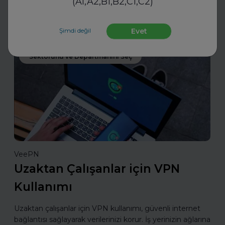
(A1,A2,B1,B2,C1,C2)
Daha fazla oku
Şimdi değil
Evet
Sektörünü ve Departmanını Seç
VeePN
Uzaktan Çalışanlar için VPN
Kullanımı
Uzaktan çalışanlar için VPN kullanımı, güvenli internet
bağlantısı sağlayarak verilerinizi korur. İş yerinizin ağlarına