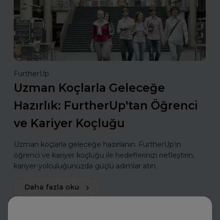
FurtherUp
Uzman Koçlarla Geleceğe
Hazırlık: FurtherUp'tan Öğrenci
ve Kariyer Koçluğu
Uzman koçlarla geleceğe hazırlanın. FurtherUp’ın
öğrenci ve kariyer koçluğu ile hedeflerinizi netleştirin,
kariyer yolculuğunuzda güçlü adımlar atın.
Daha fazla oku