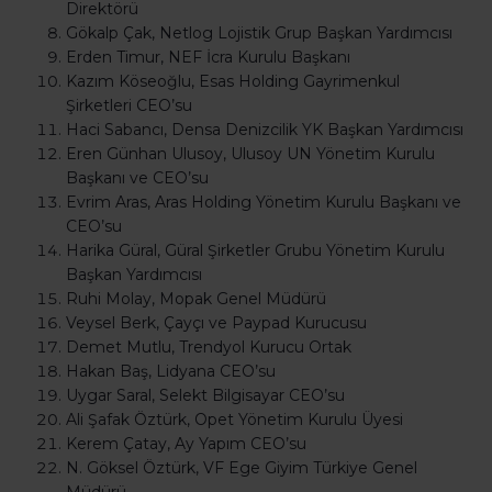
Direktörü
Gökalp Çak, Netlog Lojistik Grup Başkan Yardımcısı
Erden Timur, NEF İcra Kurulu Başkanı
Kazım Köseoğlu, Esas Holding Gayrimenkul
Şirketleri CEO’su
Haci Sabancı, Densa Denizcilik YK Başkan Yardımcısı
Eren Günhan Ulusoy, Ulusoy UN Yönetim Kurulu
Başkanı ve CEO’su
Evrim Aras, Aras Holding Yönetim Kurulu Başkanı ve
CEO’su
Harika Güral, Güral Şirketler Grubu Yönetim Kurulu
Başkan Yardımcısı
Ruhi Molay, Mopak Genel Müdürü
Veysel Berk, Çayçı ve Paypad Kurucusu
Demet Mutlu, Trendyol Kurucu Ortak
Hakan Baş, Lidyana CEO’su
Uygar Saral, Selekt Bilgisayar CEO’su
Ali Şafak Öztürk, Opet Yönetim Kurulu Üyesi
Kerem Çatay, Ay Yapım CEO’su
N. Göksel Öztürk, VF Ege Giyim Türkiye Genel