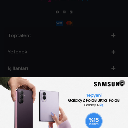
Toptalent
Yetenek
İş İlanları
Sertifika Programları
Yetenek Testleri
İşveren