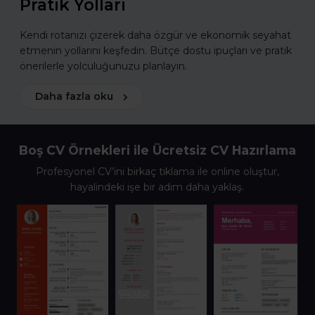
Pratik Yolları
Kendi rotanızı çizerek daha özgür ve ekonomik seyahat
etmenin yollarını keşfedin. Bütçe dostu ipuçları ve pratik
önerilerle yolculuğunuzu planlayın.
Daha fazla oku
Boş CV Örnekleri ile Ücretsiz CV Hazırlama
Profesyonel CV’ini birkaç tıklama ile online oluştur,
hayalindeki işe bir adım daha yaklaş.