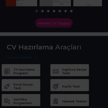
Hemen CV Oluştur
CV Hazırlama
Araçları
Tümünü İncele
CV Hazırlama
İngilizce Seviye
Programı
Testi
Excel Seviye
Kişilik Testi
Testi
Sertifika
Yetenek Testleri
Programları