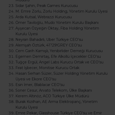
Müdürü
Sidar Şahin, Peak Games Kurucusu
M. Emre Zorlu, Zorlu Holding, Yönetim Kurulu Üyesi
Arda Kutsal, Webrazzi Kurucusu
Ömer Taviloğlu, Mudo Yönetim Kurulu Başkanı
Ayşecan Özyeğin Oktay, Fiba Holding Yönetim
Kurulu Üyesi
Neyran Bahadırlı, Uber Türkiye CEO’su
Alemşah Öztürk, 41?29!GREY CEO’su
Cem Garih Kamışlı, Yenibirlider Derneği Kurucusu
Egemen Demirtaş, Efe Alkollü İçecekler CEO’su
Tuğçe Ergül, Angel Labs Kurucu Ortak ve CEO’su
Fırat İşbecer, Monitise Kurucu Ortak
Hasan Serhan Süzer, Süzer Holding Yönetim Kurulu
Üyesi ve Ekore CEO’su
Esin İmer, Blablacar CEO’su
Soner Cesur, Arvato Telekom, Ülke Başkanı
Kerem Altınöz, ACO Türkiye Ülke Müdürü
Burak Kızılhan, AE Arma Elektropanç, Yönetim
Kurulu Üyesi
Emre Pekar, Glasshouse Türkiye CEO’su ve Emir