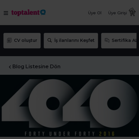
Üye Ol
Üye Girişi
CV oluştur
İş ilanlarını Keşfet
Sertifika AL
Blog Listesine Dön