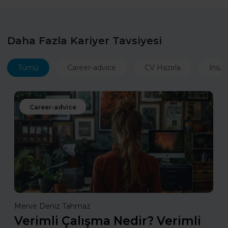
Daha Fazla Kariyer Tavsiyesi
Tümü
Career-advice
CV Hazırla
İnsan
Career-advice
Merve Deniz Tahmaz
Verimli Çalışma Nedir? Verimli