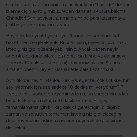
saatten daha az zamanınızı alacaktır ki bu “Friends” dizisini
izlemek için ayırdığımız süreden daha az. (Kusura bakma
Chandler! Seni seviyoruz, ama bizim de para kazanmaya
acil bir şekilde ihtiyacımız var.)
Böyle bir listeye ihtiyaç duyduğunuz için kendinizi kötü
hissetmenize gerek yok. Bu alan sizin, öyleyse şovunuzu
istediğiniz gibi düzenleyebilirsiniz. Ancak bazen neyin
önemli olduğuna dikkat etmeniz için birine ya da bir şeye
(mesela 10-dakika listesi gibi) ihtiyacınız olabilir. Şu an en
ama en önemli şey en kısa sürede para kazanmak!
Aynı fikirde miyiz? Harika. Peki ya, eğer bu çok kritikse, her
şeyi yapmak için size sadece 10 dakika mı veriyorum? ?
Evet, çünkü yoğun programınızdan uzun süreler almadan
bir farklılık yaratmak için 10 dakika yeterli. Bir şeyi
tamamlamanız için bir kaç dakika gerektiğini bildiğiniz
zaman ve sonuçları tamamen istediğiniz gibi olacağını
düşünüyorsanız, aslında o işi bitirmeye oldukça yakınsınız
demektir.