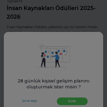
Toptalent
İnsan Kaynakları Ödülleri 2025-
2026
İnsan Kaynakları Ödülleri, şirketiniz için bir tanıtım fırsatı
olabilir. En iyi uygulamalarınızı tanıtarak sektördeki öncü
konumunuzu güçlendirin ve değerli başarılarınızı
ödüllerle taçlandırın.
Daha fazla oku
İş Hayatında Başarı
28 günlük kişisel gelişim planını
oluşturmak ister misin ?
Şimdi değil
Evet