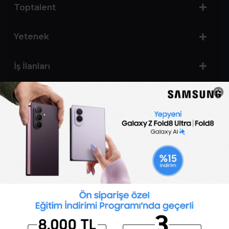
Toptalent
Yetenek
İş İlanları
Sertifika Programları
Yetenek Testleri
İşveren