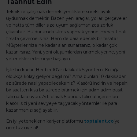
Taahhüt Edin
Teknik ile çalışmak demek, yeniliklere sürekli ayak
uydurmak demektir. Bazen yeni araçlar, yollar, çerçeveler
ve hatta tüm diller size uyum sağlamanızda zorluk
çıkarabilir. Bu durumda stres yapmak yerine, mevcut hali
fırsata çevirmelisiniz. Hem de para edecek bir fırsata !
Müşterilerinize ne kadar alan sunarsanız, o kadar çok
kazanırsınız. Yani, yeni oluşumlardan ürkmek yerine, yeni
yetenekler edinmeye başlayın.
İşte bu kadar! Her biri 10’ar dakikalık 5 yöntem. Kulağa
oldukça kolay geliyor değil mi? Ama bunları 10 dakikadan
az sürede nasıl yapabileceksiniz? Klasörü indirin ve hepsini
bir saatten kısa bir sürede bitirmek için adım adım basit
talimatlara uyun. Artı olarak 5 bonus talimat içeren bu
klasör, sizi yeni seviyeye taşıyacak yöntemler ile para
kazanmanızı sağlayabilir.
En iyi yeteneklerin kariyer platformu
toptalent.co
'ya
ücretsiz üye ol!