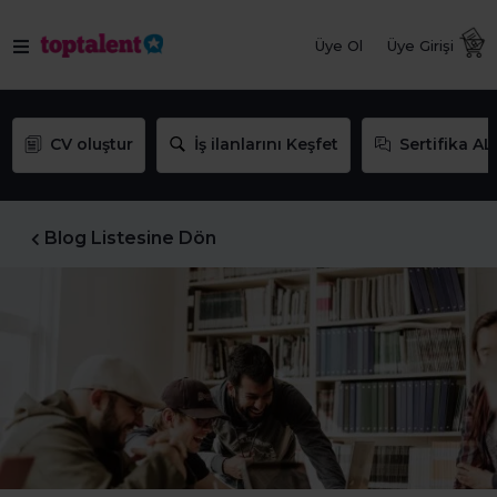
Üye Ol
Üye Girişi
CV oluştur
İş ilanlarını Keşfet
Sertifika AL
Blog Listesine Dön