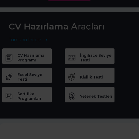
CV Hazırlama
Araçları
Tümünü İncele
CV Hazırlama
İngilizce Seviye
Programı
Testi
Excel Seviye
Kişilik Testi
Testi
Sertifika
Yetenek Testleri
Programları