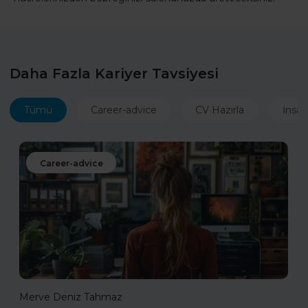
Daha Fazla Kariyer Tavsiyesi
Tümü
Career-advice
CV Hazırla
İnsan
Career-advice
Merve Deniz Tahmaz