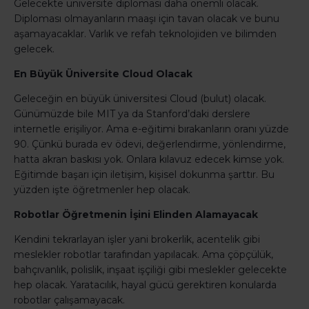
Gelecekte üniversite diploması daha önemli olacak.
Diploması olmayanların maaşı için tavan olacak ve bunu
aşamayacaklar. Varlık ve refah teknolojiden ve bilimden
gelecek.
En Büyük Üniversite Cloud Olacak
Geleceğin en büyük üniversitesi Cloud (bulut) olacak.
Günümüzde bile MIT ya da Stanford’daki derslere
internetle erişiliyor. Ama e-eğitimi bırakanların oranı yüzde
90. Çünkü burada ev ödevi, değerlendirme, yönlendirme,
hatta akran baskısı yok. Onlara kılavuz edecek kimse yok.
Eğitimde başarı için iletişim, kişisel dokunma şarttır. Bu
yüzden işte öğretmenler hep olacak.
Robotlar Öğretmenin İşini Elinden Alamayacak
Kendini tekrarlayan işler yani brokerlik, acentelik gibi
meslekler robotlar tarafından yapılacak. Ama çöpçülük,
bahçıvanlık, polislik, inşaat işçiliği gibi meslekler gelecekte
hep olacak. Yaratacılık, hayal gücü gerektiren konularda
robotlar çalışamayacak.