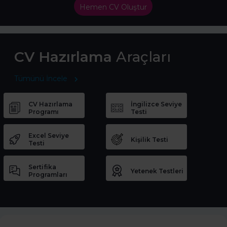
Hemen CV Oluştur
CV Hazırlama
Araçları
Tümünü İncele
CV Hazırlama
İngilizce Seviye
Programı
Testi
Excel Seviye
Kişilik Testi
Testi
Sertifika
Yetenek Testleri
Programları