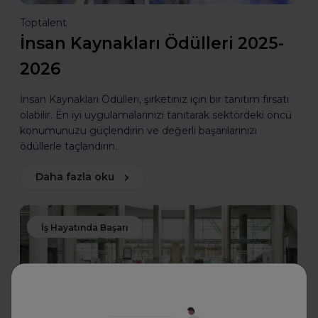
Toptalent
İnsan Kaynakları Ödülleri 2025-
2026
İnsan Kaynakları Ödülleri, şirketiniz için bir tanıtım fırsatı
olabilir. En iyi uygulamalarınızı tanıtarak sektördeki öncü
konumunuzu güçlendirin ve değerli başarılarınızı
ödüllerle taçlandırın.
Daha fazla oku
İş Hayatında Başarı