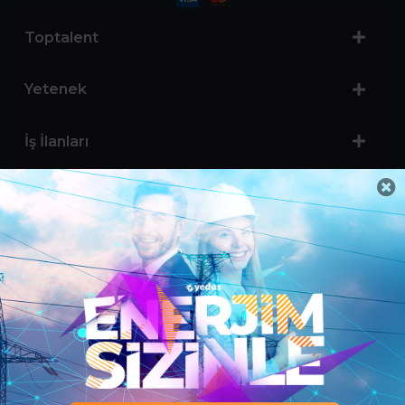
Toptalent
Yetenek
İş İlanları
Sertifika Programları
Yetenek Testleri
İşveren