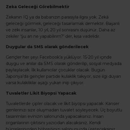
Zeka Geleceği Görebilmektir
Zekanın IQ ya da babanızın parasıyla ilgisi yok. Zekâ
geleceği görmek, geleceği tasarlamak demektir. Başarılı
ve zeki insanlar, 10 yıl, 20 yıl sonrasını düşünür. Daha az
zekiler ‘Şu an ne yapabilirim?’ der, kısa vadelidir.
Duygular da SMS olarak gönderilecek
Gençler her şeyi Facebook’a yüklüyor. 15-20 yıl içinde
duygu ve anılar da SMS olarak gönderilip, sosyal medyada
paylaşılacak. İlk kullanıcılar çocuklar olacak. Bugün
Japonya’da gençler partide kulaklık takıyor, size ilgi duyan
varsa kulaklıklar aşağı yukarı inip çıkıyor.
Tuvaletler Likit Biyopsi Yapacak
Tuvaletlerde çipler olacak ve likit biyopsi yapacak. Kanser
genlerinizi size oluşmadan tuvalet söyleyecek. Üç boyutlu
tasarımları evinizin salonunda yapacaksınız. İnsan
organlarının çıktısını yazıcıdan alacaksınız. Kendi
hücrelerinizden böbreğinizi salonunuzda üreteceksiniz.