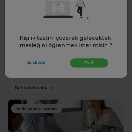
FurtherUp
Uzman Koçlarla Geleceğe
Kişilik testini çözerek gelecekteki
Hazırlık: FurtherUp'tan Öğrenci
mesleğini öğrenmek ister misin ?
ve Kariyer Koçluğu
Uzman koçlarla geleceğe hazırlanın. FurtherUp’ın
Şimdi değil
Evet
öğrenci ve kariyer koçluğu ile hedeflerinizi netleştirin,
kariyer yolculuğunuzda güçlü adımlar atın.
Daha fazla oku
Mülakatlara Hazırlan