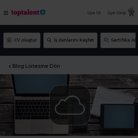
Üye Ol
Üye Girişi
CV oluştur
İş ilanlarını Keşfet
Sertifika AL
Blog Listesine Dön