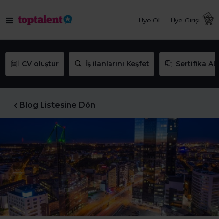
Üye Ol
Üye Girişi
CV oluştur
İş ilanlarını Keşfet
Sertifika AL
Blog Listesine Dön