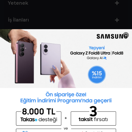
Yetenek
İş İlanları
Sertifika Programları
Yetenek Testleri
İşveren
Toptalent Marka ve İnsan Kaynakları Danışmanlığı Limited Şirketi Özel İstihdam Bürosu
Olarak 11 / 11 / 2024 - 10 / 11 / 2027 tarihleri arasında faaliyette bulunmak üzere, Türkiye İş
Kurumu tarafından 05.11.2024 tarih ve 16998526 sayılı karar uyarınca 1251 nolu belge ile faaliyet
göstermektedir.Toptalent İş İlanları için tıklayın. 4904 sayılı kanun uyarınca iş arayanlardan