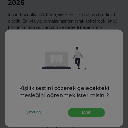
2026
İnsan Kaynakları Ödülleri, şirketiniz için bir tanıtım fırsatı
olabilir. En iyi uygulamalarınızı tanıtarak sektördeki öncü
konumunuzu güçlendirin ve değerli başarılarınızı
ödüllerle taçlandırın.
Daha fazla oku
İş Hayatında Başarı
Kişilik testini çözerek gelecekteki
mesleğini öğrenmek ister misin ?
Şimdi değil
Evet
FurtherUp