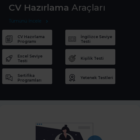
CV Hazırlama
Araçları
Tümünü İncele
CV Hazırlama
İngilizce Seviye
Programı
Testi
Excel Seviye
Kişilik Testi
Testi
Sertifika
Yetenek Testleri
Programları