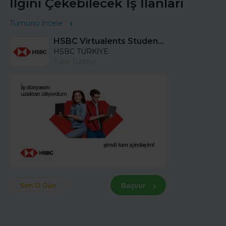
İlgini Çekebilecek İş İlanları
Tümünü İncele
HSBC Virtualents Student Program bu sene de devam ediyor!
HSBC TÜRKİYE
Tüm Türkiye
Başvur
Son 12 Gün