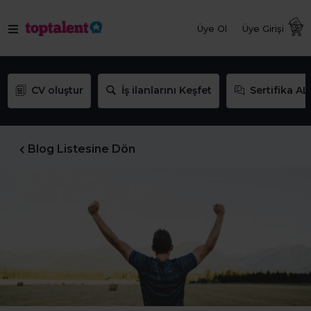
Üye Ol
Üye Girişi
CV oluştur
İş ilanlarını Keşfet
Sertifika AL
Blog Listesine Dön