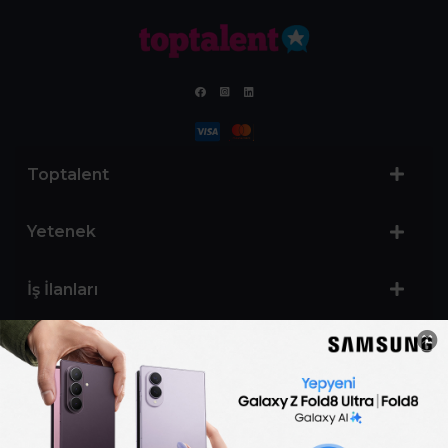
Toptalent
Yetenek
İş İlanları
Sertifika Programları
Yetenek Testleri