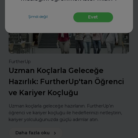
İş Hayatında Başarı
Şimdi değil
Evet
FurtherUp
Uzman Koçlarla Geleceğe
Hazırlık: FurtherUp'tan Öğrenci
ve Kariyer Koçluğu
Uzman koçlarla geleceğe hazırlanın. FurtherUp’ın
öğrenci ve kariyer koçluğu ile hedeflerinizi netleştirin,
kariyer yolculuğunuzda güçlü adımlar atın.
Daha fazla oku