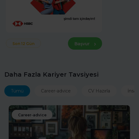
Başvur
Son 12 Gün
Daha Fazla Kariyer Tavsiyesi
Tümü
Career-advice
CV Hazırla
İnsan
Career-advice