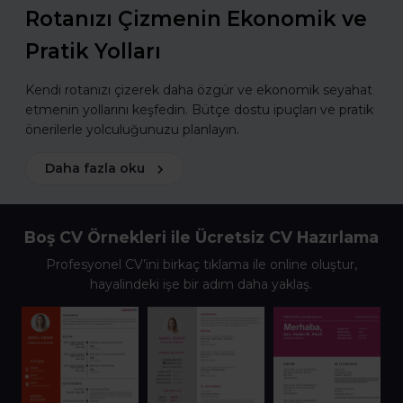
Rotanızı Çizmenin Ekonomik ve
Pratik Yolları
Kendi rotanızı çizerek daha özgür ve ekonomik seyahat
etmenin yollarını keşfedin. Bütçe dostu ipuçları ve pratik
önerilerle yolculuğunuzu planlayın.
Daha fazla oku
Boş CV Örnekleri ile Ücretsiz CV Hazırlama
Profesyonel CV’ini birkaç tıklama ile online oluştur,
hayalindeki işe bir adım daha yaklaş.