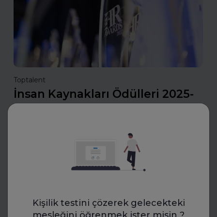
Toptalent
İnsan Kaynakları Ödülleri 2025-
2026
İnsan Kaynakları Ödülleri, şirketiniz için bir tanıtım fırsatı
olabilir. En iyi uygulamalarınızı tanıtarak sektördeki öncü
konumunuzu güçlendirin ve değerli başarılarınızı
ödüllerle taçlandırın.
Daha fazla oku
Kişilik testini çözerek gelecekteki
mesleğini öğrenmek ister misin ?