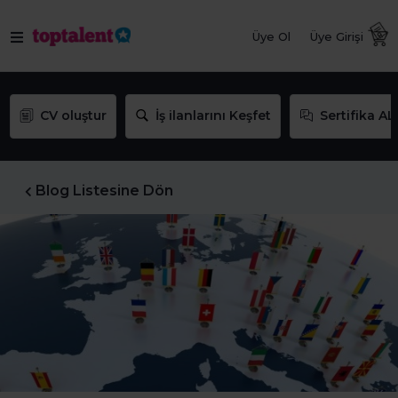
Üye Ol
Üye Girişi
CV oluştur
İş ilanlarını Keşfet
Sertifika AL
Blog Listesine Dön