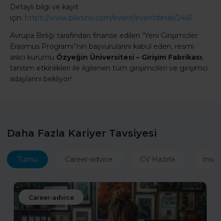
Detaylı bilgi ve kayıt
için:
https://www.biletino.com/event/eventdetail/2465
Avrupa Birliği tarafından finanse edilen “Yeni Girişimciler
Erasmus Programı”nın başvurularını kabul eden, resmi
aracı kurumu
Özyeğin Üniversitesi – Girişim Fabrikası
,
tanıtım etkinlikleri ile ilgilenen tüm girişimcileri ve girişimci
adaylarını bekliyor!
Daha Fazla Kariyer Tavsiyesi
Tümü
Career-advice
CV Hazırla
İnsan
Career-advice