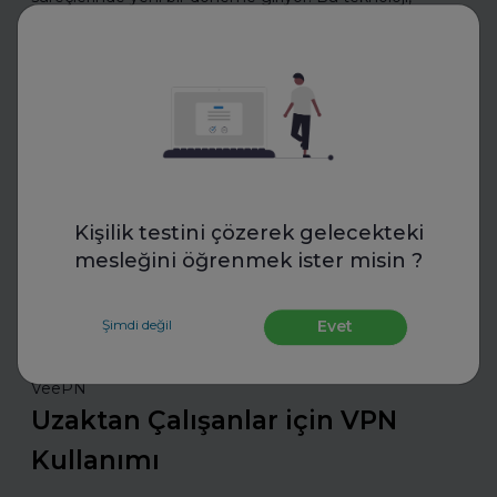
objektif değerlendirme ve standartlaşmayı mümkün
kılıyor.
Daha fazla oku
Sektörünü ve Departmanını Seç
Kişilik testini çözerek gelecekteki
mesleğini öğrenmek ister misin ?
Şimdi değil
Evet
VeePN
Uzaktan Çalışanlar için VPN
Kullanımı