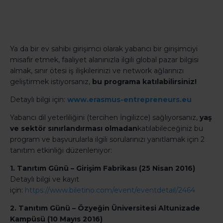
Ya da bir ev sahibi girişimci olarak yabancı bir girişimciyi
misafir etmek, faaliyet alanınızla ilgili global pazar bilgisi
almak, sınır ötesi iş ilişkilerinizi ve network ağlarınızı
geliştirmek istiyorsanız,
bu programa katılabilirsiniz!
Detaylı bilgi için:
www.erasmus-entrepreneurs.eu
Yabancı dil yeterliliğini (tercihen İngilizce) sağlıyorsanız,
yaş
ve sektör sınırlandırması olmadan
katılabileceğiniz bu
program ve başvurularla ilgili sorularınızı yanıtlamak için 2
tanıtım etkinliği düzenleniyor:
1. Tanıtım Günü – Girişim Fabrikası (25 Nisan 2016)
Detaylı bilgi ve kayıt
için:
https://www.biletino.com/event/eventdetail/2464
2. Tanıtım Günü – Özyeğin Üniversitesi Altunizade
Kampüsü (10 Mayıs 2016)