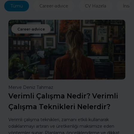
Tümü
Career-advice
CV Hazırla
İnsan
Career-advice
Merve Deniz Tahmaz
Verimli Çalışma Nedir? Verimli
Çalışma Teknikleri Nelerdir?
Verimli çalışma teknikleri, zamanı etkili kullanarak
odaklanmayı artıran ve üretkenliği maksimize eden
yöntemler sunar. Planlama, önceliklendirme ve dikkat