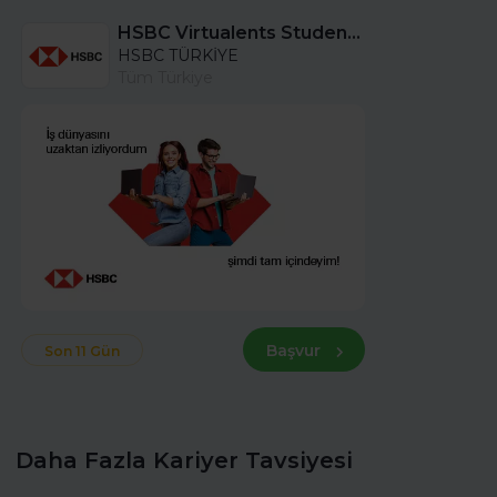
HSBC Virtualents Student Program bu sene de devam ediyor!
HSBC TÜRKİYE
Tüm Türkiye
Başvur
Son 11 Gün
Daha Fazla Kariyer Tavsiyesi