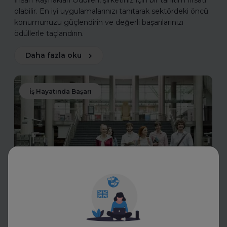
İnsan Kaynakları Ödülleri, şirketiniz için bir tanıtım fırsatı
olabilir. En iyi uygulamalarınızı tanıtarak sektördeki öncü
konumunuzu güçlendirin ve değerli başarılarınızı
ödüllerle taçlandırın.
Daha fazla oku
İş Hayatında Başarı
FurtherUp
Uzman Koçlarla Geleceğe
Hazırlık: FurtherUp'tan Öğrenci