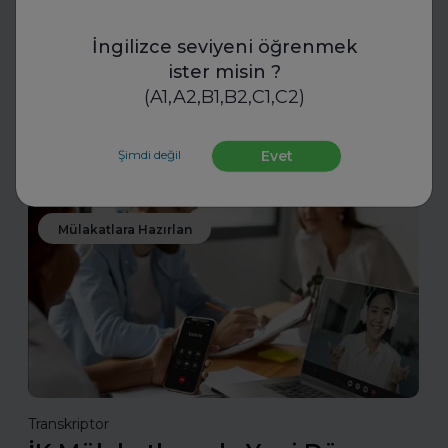
ve Kariyer Koçluğu
İngilizce seviyeni öğrenmek
ister misin ?
Uzman koçlarla geleceğe hazırlanın. FurtherUp’ın
öğrenci ve kariyer koçluğu ile hedeflerinizi netleştirin,
(A1,A2,B1,B2,C1,C2)
kariyer yolculuğunuzda güçlü adımlar atın.
Şimdi değil
Evet
Daha fazla oku
Mülakatlara Hazırlan
Transkriptor