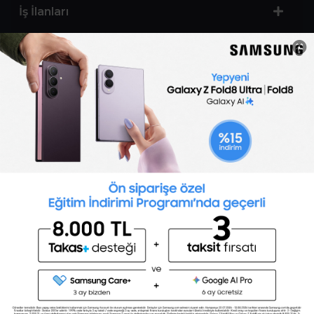
İş İlanları
Sertifika Programları
Yetenek Testleri
İşveren
Toptalent Marka ve İnsan Kaynakları Danışmanlığı Limited Şirketi Özel İstihdam Bürosu
Olarak 11 / 11 / 2024 - 10 / 11 / 2027 tarihleri arasında faaliyette bulunmak üzere, Türkiye İş
Kurumu tarafından 05.11.2024 tarih ve 16998526 sayılı karar uyarınca 1251 nolu belge ile faaliyet
göstermektedir.Toptalent İş İlanları için tıklayın. 4904 sayılı kanun uyarınca iş arayanlardan
ücret alınmayacak ve menfaat temin edilmeyecektir.
Türkiye İş Kurumu İstanbul İl Müdürlüğü: 0 212 249 29 87 | Türkiye iş Kurumu İstanbul Çalışma
ve İş Kurumu Bahçelievler Hizmet Merkezi