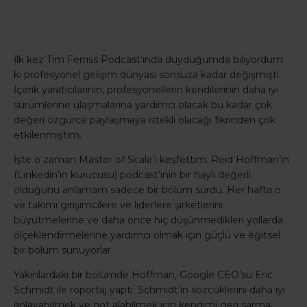
İlk kez Tim Ferriss Podcast’ında duyduğumda biliyordum
ki profesyonel gelişim dünyası sonsuza kadar değişmişti.
İçerik yaratıcılarının, profesyonellerin kendilerinin daha iyi
sürümlerine ulaşmalarına yardımcı olacak bu kadar çok
değeri özgürce paylaşmaya istekli olacağı fikrinden çok
etkilenmiştim.
İşte o zaman Master of Scale’i keşfettim. Reid Hoffman’ın
(Linkedin’in kurucusu) podcast’inin bir hayli değerli
olduğunu anlamam sadece bir bölüm sürdü. Her hafta o
ve takımı girişimcilere ve liderlere şirketlerini
büyütmelerine ve daha önce hiç düşünmedikleri yollarda
ölçeklendirmelerine yardımcı olmak için güçlü ve eğitsel
bir bölüm sunuyorlar.
Yakınlardaki bir bölümde Hoffman, Google CEO’su Eric
Schmidt ile röportaj yaptı. Schmidt’in sözcüklerini daha iyi
anlayabilmek ve not alabilmek için kendimi geri sarma