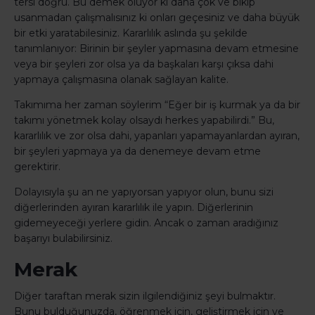
tersi doğru. Bu demek oluyor ki daha çok ve bıkıp
usanmadan çalışmalısınız ki onları geçesiniz ve daha büyük
bir etki yaratabilesiniz. Kararlılık aslında şu şekilde
tanımlanıyor: Birinin bir şeyler yapmasına devam etmesine
veya bir şeyleri zor olsa ya da başkaları karşı çıksa dahi
yapmaya çalışmasına olanak sağlayan kalite.
Takımıma her zaman söylerim “Eğer bir iş kurmak ya da bir
takımı yönetmek kolay olsaydı herkes yapabilirdi.” Bu,
kararlılık ve zor olsa dahi, yapanları yapamayanlardan ayıran,
bir şeyleri yapmaya ya da denemeye devam etme
gerektirir.
Dolayısıyla şu an ne yapıyorsan yapıyor olun, bunu sizi
diğerlerinden ayıran kararlılık ile yapın. Diğerlerinin
gidemeyeceği yerlere gidin. Ancak o zaman aradığınız
başarıyı bulabilirsiniz.
Merak
Diğer taraftan merak sizin ilgilendiğiniz şeyi bulmaktır.
Bunu bulduğunuzda, öğrenmek için, geliştirmek için ve