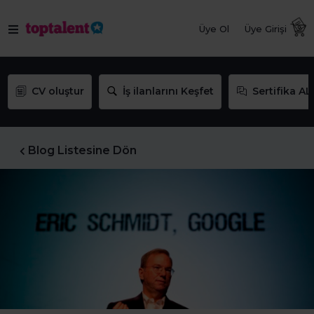
Üye Ol
Üye Girişi
CV oluştur
İş ilanlarını Keşfet
Sertifika AL
Blog Listesine Dön