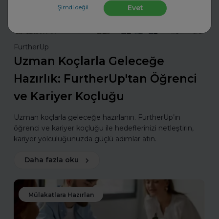
Şimdi değil
Evet
FurtherUp
Uzman Koçlarla Geleceğe
Hazırlık: FurtherUp'tan Öğrenci
ve Kariyer Koçluğu
Uzman koçlarla geleceğe hazırlanın. FurtherUp’ın
öğrenci ve kariyer koçluğu ile hedeflerinizi netleştirin,
kariyer yolculuğunuzda güçlü adımlar atın.
Daha fazla oku
Mülakatlara Hazırlan