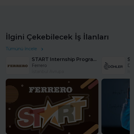
İlgini Çekebilecek İş İlanları
Tümünü İncele
START Internship Program (Sales) - Istanbul
Sa
Ferrero
DÖ
İstanbul Avrupa
İst