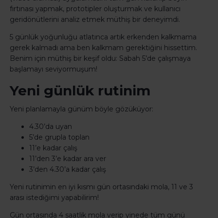
fırtınası yapmak, prototipler oluşturmak ve kullanıcı
geridönütlerini analiz etmek müthiş bir deneyimdi.
5 günlük yoğunluğu atlatınca artık erkenden kalkmama
gerek kalmadı ama ben kalkmam gerektiğini hissettim.
Benim için müthiş bir keşif oldu: Sabah 5’de çalışmaya
başlamayı seviyormuşum!
Yeni günlük rutinim
Yeni planlamayla günüm böyle gözüküyor:
4.30’da uyan
5’de grupla toplan
11’e kadar çalış
11’den 3’e kadar ara ver
3’den 4.30’a kadar çalış
Yeni rutinimin en iyi kısmı gün ortasındaki mola, 11 ve 3
arası istediğimi yapabilirim!
Gün ortasında 4 saatlik mola verip yinede tüm günü