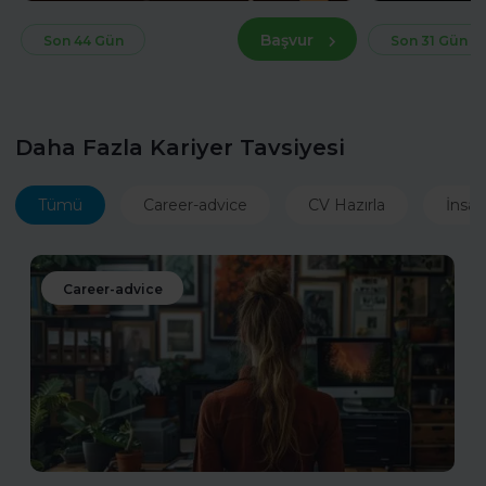
Başvur
Son 44 Gün
Son 31 Gün
Daha Fazla Kariyer Tavsiyesi
Tümü
Career-advice
CV Hazırla
İnsan
Career-advice