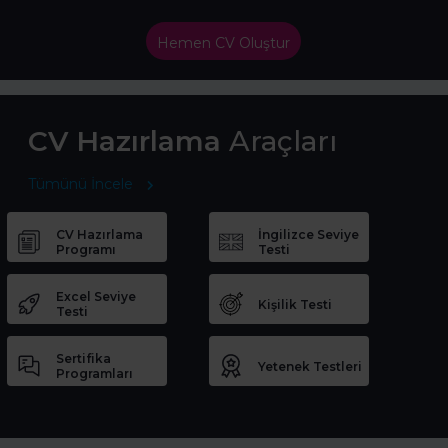
Hemen CV Oluştur
CV Hazırlama
Araçları
Tümünü İncele
CV Hazırlama
İngilizce Seviye
Programı
Testi
Excel Seviye
Kişilik Testi
Testi
Sertifika
Yetenek Testleri
Programları