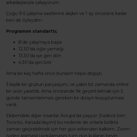
arkadaşlarıyla çalışıyorum.
Çoğu 9-5 çalışma saatlerine alışkın ve 1 ay öncesine kadar
ben de öyleydim.
Programım standarttı;
8’de çalışmaya başla
12.30’da öğle yemeği
13.30’da işe geri dön
4.30’da işini bitir
Ama bir kaç hafta önce bunların hepsi değişti.
3 kişilik bir grubun parçasıyım, ve yakın bir zamanda online
bir ürün yarattık. Ama öncesinde fik geçerli kılmak için 5
günde tamamlanması gereken bir dizayn koşuşturması
vardı.
Ekibimdeki diğer insanlar Avrupa’da yaşıyor (Sadece ben
Toronto, Kanada’dayım) bu nedenle de onlarla birlikte
zaman geçirebilmek için her gün erkenden kalktım. Zoom
(video araması) uygulamasını tüm gün kullanıp beyin