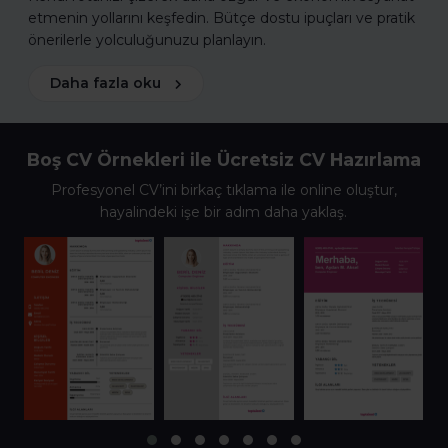
etmenin yollarını keşfedin. Bütçe dostu ipuçları ve pratik
önerilerle yolculuğunuzu planlayın.
Daha fazla oku
Boş CV Örnekleri ile Ücretsiz CV Hazırlama
Profesyonel CV’ini birkaç tıklama ile online oluştur,
hayalindeki işe bir adım daha yaklaş.