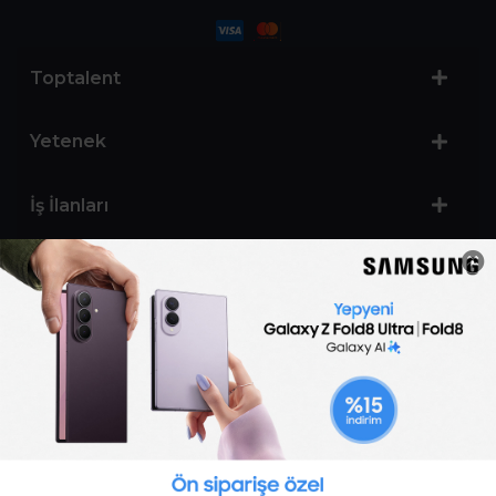
Toptalent
Yetenek
İş İlanları
Sertifika Programları
Yetenek Testleri
İşveren