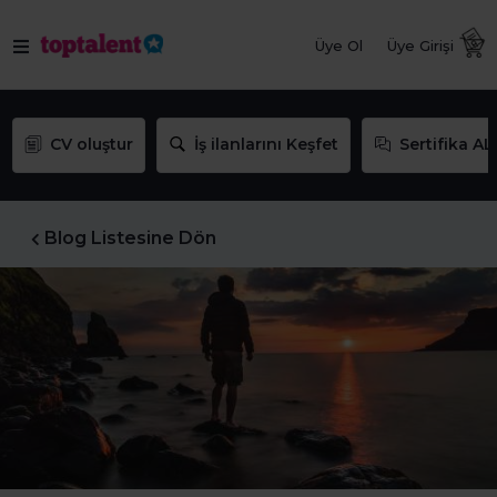
Üye Ol
Üye Girişi
CV oluştur
İş ilanlarını Keşfet
Sertifika AL
Blog Listesine Dön