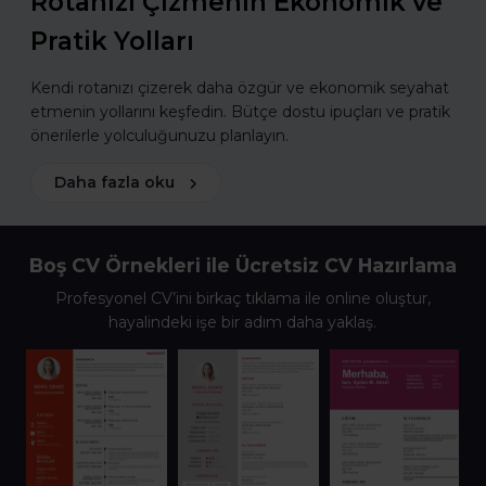
Rotanızı Çizmenin Ekonomik ve
Pratik Yolları
Kendi rotanızı çizerek daha özgür ve ekonomik seyahat
etmenin yollarını keşfedin. Bütçe dostu ipuçları ve pratik
önerilerle yolculuğunuzu planlayın.
Daha fazla oku
Boş CV Örnekleri ile Ücretsiz CV Hazırlama
Profesyonel CV’ini birkaç tıklama ile online oluştur,
hayalindeki işe bir adım daha yaklaş.