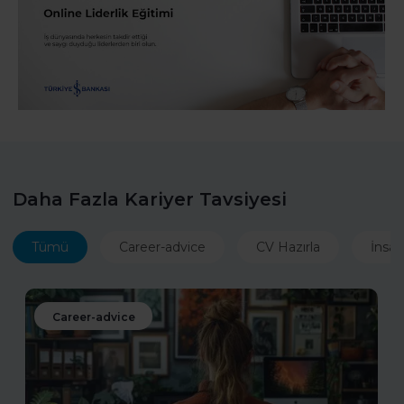
Daha Fazla Kariyer Tavsiyesi
Tümü
Career-advice
CV Hazırla
İnsan
Career-advice