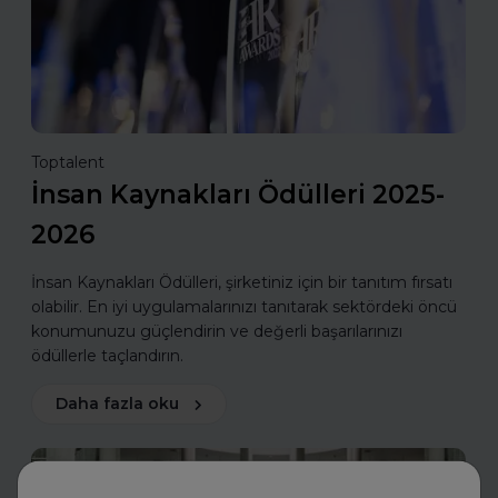
Toptalent
İnsan Kaynakları Ödülleri 2025-
2026
İnsan Kaynakları Ödülleri, şirketiniz için bir tanıtım fırsatı
olabilir. En iyi uygulamalarınızı tanıtarak sektördeki öncü
konumunuzu güçlendirin ve değerli başarılarınızı
ödüllerle taçlandırın.
Daha fazla oku
İş Hayatında Başarı