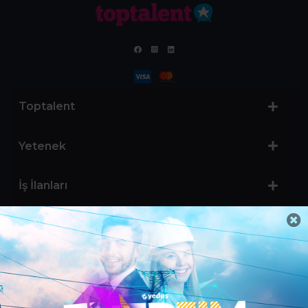
Toptalent
Yetenek
İş İlanları
Sertifika Programları
Yetenek Testleri
İşveren