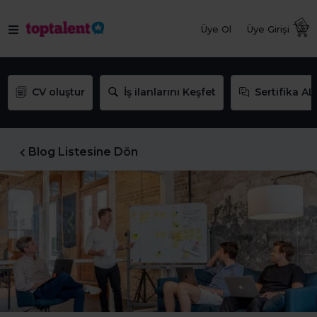
Üye Ol
Üye Girişi
CV oluştur
İş ilanlarını Keşfet
Sertifika AL
Blog Listesine Dön