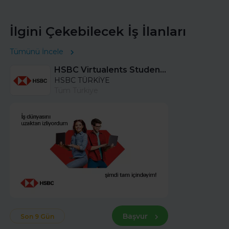
İlgini Çekebilecek İş İlanları
Tümünü İncele
HSBC Virtualents Student Program bu sene de devam ediyor!
HSBC TÜRKİYE
Tüm Türkiye
Başvur
Son 9 Gün