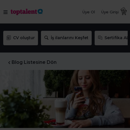
Üye Ol
Üye Girişi
CV oluştur
İş ilanlarını Keşfet
Sertifika AL
Blog Listesine Dön