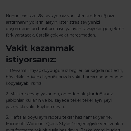
Bunun için size 28 tavsiyemiz var. İster üretkenliğinizi
arttırmanın yollarını arayın, ister stres seviyenizi
düşürmenin bu basit ama işe yarayan tavsiyeler gerçekten
fark yaratacak, üstelik çok vakit harcamadan.
Vakit kazanmak
istiyorsanız:
1. Devamlı ihtiyaç duyduğunuz bilgileri bir kağıda not edin,
böylelikle ihtiyaç duyduğunuzda vakit harcamadan oradan
kopyalayabilirsiniz.
2. Maillere cevap yazarken, önceden oluşturduğunuz
şablonları kullanın ve bu sayede teker teker aynı şeyi
yazmakla vakit kaybetmeyin.
3. Haftalar boyu aynı raporu tekrar hazırlamak yerine,
Microsoft Word’ün “Quick Styles” seçeneğiyle yeni verileri
aynı formatta tek bir tuşla hazırlayın. Başka Word ipuçları