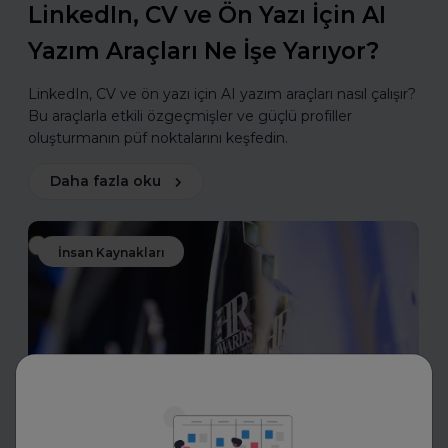
LinkedIn, CV ve Ön Yazı İçin AI
Yazım Araçları Ne İşe Yarıyor?
LinkedIn, CV ve ön yazı için AI yazım araçları nasıl çalışır?
Bu araçlarla etkili özgeçmişler ve güçlü profiller
oluşturmanın püf noktalarını keşfedin.
Daha fazla oku
İnsan Kaynakları
Toptalent