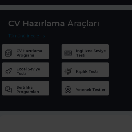
CV Hazırlama
Araçları
Tümünü İncele
CV Hazırlama
İngilizce Seviye
Programı
Testi
Excel Seviye
Kişilik Testi
Testi
Sertifika
Yetenek Testleri
Programları