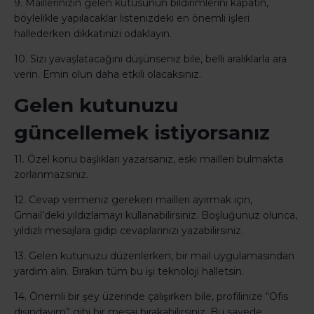
9. Maillerinizin gelen kutusunun bildirimlerini kapatın,
böylelikle yapılacaklar listenizdeki en önemli işleri
hallederken dikkatinizi odaklayın.
10. Sizi yavaşlatacağını düşünseniz bile, belli aralıklarla ara
verin. Emin olun daha etkili olacaksınız.
Gelen kutunuzu
güncellemek istiyorsanız
11. Özel konu başlıkları yazarsanız, eski mailleri bulmakta
zorlanmazsınız.
12. Cevap vermeniz gereken mailleri ayırmak için,
Gmail’deki yıldızlamayı kullanabilirsiniz. Boşluğunuz olunca,
yıldızlı mesajlara gidip cevaplarınızı yazabilirsiniz.
13. Gelen kutunuzu düzenlerken, bir mail uygulamasından
yardım alın. Bırakın tüm bu işi teknoloji halletsin.
14. Önemli bir şey üzerinde çalışırken bile, profilinize “Ofis
dışındayım” gibi bir mesaj bırakabilirsiniz. Bu sayede