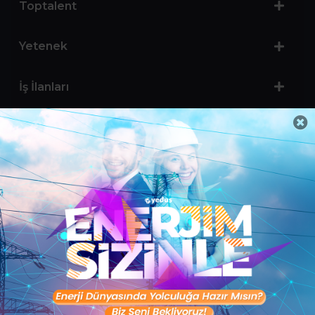
Toptalent
Yetenek
İş İlanları
Sertifika Programları
Yetenek Testleri
İşveren