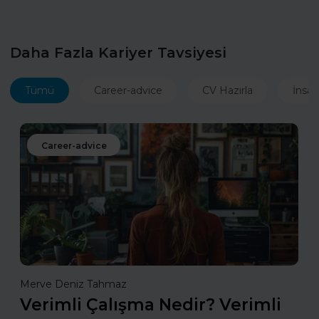
Daha Fazla Kariyer Tavsiyesi
Tümü
Career-advice
CV Hazırla
İnsan
Career-advice
Merve Deniz Tahmaz
Verimli Çalışma Nedir? Verimli