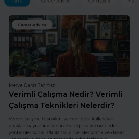
Tümü
Career-advice
CV Hazırla
İnsan
Career-advice
Merve Deniz Tahmaz
Verimli Çalışma Nedir? Verimli
Çalışma Teknikleri Nelerdir?
Verimli çalışma teknikleri, zamanı etkili kullanarak
odaklanmayı artıran ve üretkenliği maksimize eden
yöntemler sunar. Planlama, önceliklendirme ve dikkat