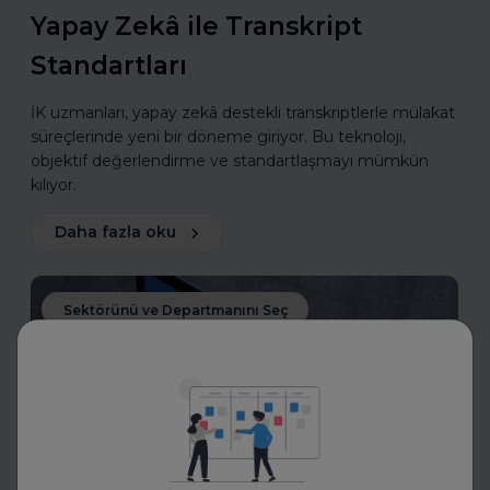
Yapay Zekâ ile Transkript
Standartları
İK uzmanları, yapay zekâ destekli transkriptlerle mülakat
süreçlerinde yeni bir döneme giriyor. Bu teknoloji,
objektif değerlendirme ve standartlaşmayı mümkün
kılıyor.
Daha fazla oku
Sektörünü ve Departmanını Seç