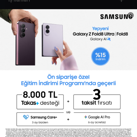
Sertifika Programları
Yetenek Testleri
İşveren
Toptalent Marka ve İnsan Kaynakları Danışmanlığı Limited Şirketi Özel İstihdam Bürosu
Olarak 11 / 11 / 2024 - 10 / 11 / 2027 tarihleri arasında faaliyette bulunmak üzere, Türkiye İş
Kurumu tarafından 05.11.2024 tarih ve 16998526 sayılı karar uyarınca 1251 nolu belge ile faaliyet
göstermektedir.Toptalent İş İlanları için tıklayın. 4904 sayılı kanun uyarınca iş arayanlardan
ücret alınmayacak ve menfaat temin edilmeyecektir.
Türkiye İş Kurumu İstanbul İl Müdürlüğü: 0 212 249 29 87 | Türkiye iş Kurumu İstanbul Çalışma
ve İş Kurumu Bahçelievler Hizmet Merkezi