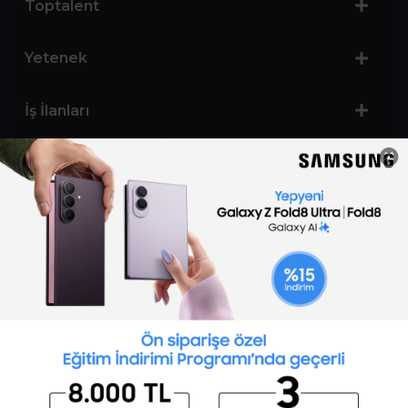
Toptalent
Yetenek
İş İlanları
Sertifika Programları
Yetenek Testleri
İşveren