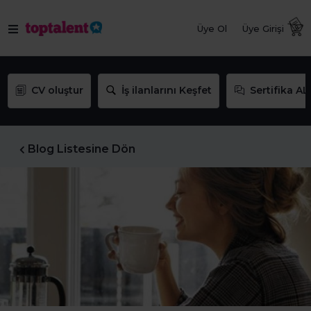
Üye Ol
Üye Girişi
CV oluştur
İş ilanlarını Keşfet
Sertifika AL
Blog Listesine Dön