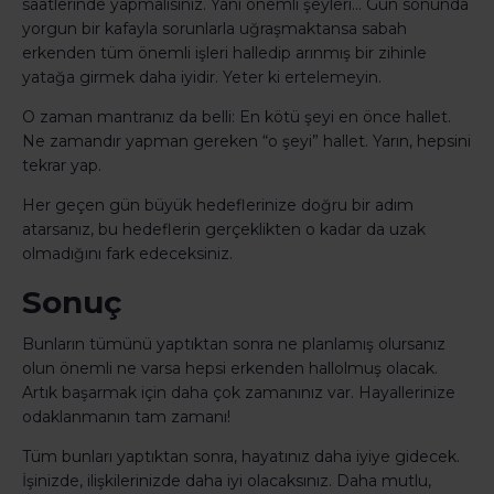
saatlerinde yapmalısınız. Yani önemli şeyleri… Gün sonunda
yorgun bir kafayla sorunlarla uğraşmaktansa sabah
erkenden tüm önemli işleri halledip arınmış bir zihinle
yatağa girmek daha iyidir. Yeter ki ertelemeyin.
O zaman mantranız da belli: En kötü şeyi en önce hallet.
Ne zamandır yapman gereken “o şeyi” hallet. Yarın, hepsini
tekrar yap.
Her geçen gün büyük hedeflerinize doğru bir adım
atarsanız, bu hedeflerin gerçeklikten o kadar da uzak
olmadığını fark edeceksiniz.
Sonuç
Bunların tümünü yaptıktan sonra ne planlamış olursanız
olun önemli ne varsa hepsi erkenden hallolmuş olacak.
Artık başarmak için daha çok zamanınız var. Hayallerinize
odaklanmanın tam zamanı!
Tüm bunları yaptıktan sonra, hayatınız daha iyiye gidecek.
İşinizde, ilişkilerinizde daha iyi olacaksınız. Daha mutlu,