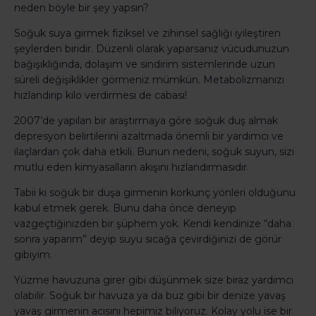
neden böyle bir şey yapsın?
Soğuk suya girmek fiziksel ve zihinsel sağlığı iyileştiren
şeylerden biridir. Düzenli olarak yaparsanız vücudunuzun
bağışıklığında, dolaşım ve sindirim sistemlerinde uzun
süreli değişiklikler görmeniz mümkün. Metabolizmanızı
hızlandırıp kilo verdirmesi de cabası!
2007’de yapılan bir araştırmaya göre soğuk duş almak
depresyon belirtilerini azaltmada önemli bir yardımcı ve
ilaçlardan çok daha etkili. Bunun nedeni, soğuk suyun, sizi
mutlu eden kimyasalların akışını hızlandırmasıdır.
Tabii ki soğuk bir duşa girmenin korkunç yönleri olduğunu
kabul etmek gerek. Bunu daha önce deneyip
vazgeçtiğinizden bir şüphem yok. Kendi kendinize “daha
sonra yaparım” deyip suyu sıcağa çevirdiğinizi de görür
gibiyim.
Yüzme havuzuna girer gibi düşünmek size biraz yardımcı
olabilir. Soğuk bir havuza ya da buz gibi bir denize yavaş
yavaş girmenin acısını hepimiz biliyoruz. Kolay yolu ise bir