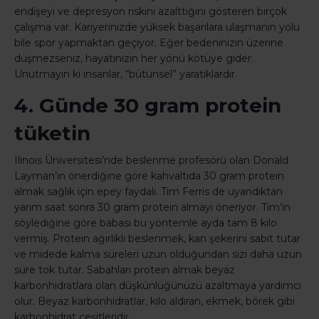
endişeyi ve depresyon riskini azalttığını gösteren birçok
çalışma var. Kariyerinizde yüksek başarılara ulaşmanın yolu
bile spor yapmaktan geçiyor. Eğer bedeninizin üzerine
düşmezseniz, hayatınızın her yönü kötüye gider.
Unutmayın ki insanlar, “bütünsel” yaratıklardır.
4. Günde 30 gram protein
tüketin
Ilinois Üniversitesi’nde beslenme profesörü olan Donald
Layman’ın önerdiğine göre kahvaltıda 30 gram protein
almak sağlık için epey faydalı. Tim Ferris de uyandıktan
yarım saat sonra 30 gram protein almayı öneriyor. Tim’in
söylediğine göre babası bu yöntemle ayda tam 8 kilo
vermiş. Protein ağırlıklı beslenmek, kan şekerini sabit tutar
ve midede kalma süreleri uzun olduğundan sizi daha uzun
süre tok tutar. Sabahları protein almak beyaz
karbonhidratlara olan düşkünlüğünüzü azaltmaya yardımcı
olur. Beyaz karbonhidratlar, kilo aldıran, ekmek, börek gibi
karbonhidrat çeşitleridir.