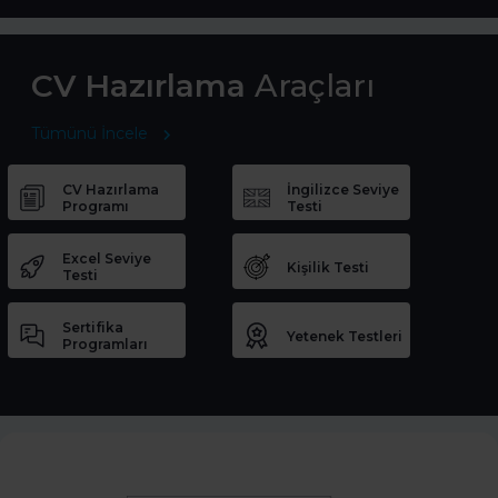
CV Hazırlama
Araçları
Tümünü İncele
CV Hazırlama
İngilizce Seviye
Programı
Testi
Excel Seviye
Kişilik Testi
Testi
Sertifika
Yetenek Testleri
Programları