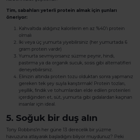
Tim, sabahları yeterli protein almak için şunları
öneriyor:
Kahvaltıda aldığınız kalorilerin en az %40’ı protein
olmalı
İki veya üç yumurta yiyebilirsiniz (her yumurtada 6
gram protein vardır)
Yumurta sevmiyorsanız süzme peynir, hindi,
pastırma ya da organik sucuk, sosis gibi alternatifleri
deneyebilirsiniz.
Elinizin altında protein tozu olduktan sonra yapmanız
gereken tek şey suyla karıştırmak! Protein tozları,
yeşillik, fındık ve tohumlardan elde edilen proteinleri
içerdiğinden et, süt, yumurta gibi gıdalardan kaçınan
insanlar için ideal.
5. Soğuk bir duş alın
Tony Robbins’in her güne 13 derecelik bir yüzme
havuzuna atlayarak başladığını biliyor muydunuz? Peki