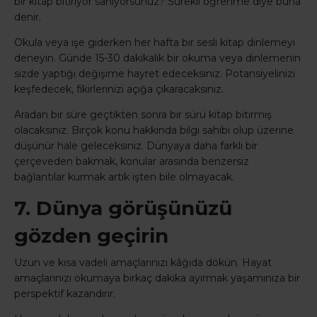
bir kitap bitiriyor sanıyorsunuz? Sürekli öğrenme diye buna
denir.
Okula veya işe giderken her hafta bir sesli kitap dinlemeyi
deneyin. Günde 15-30 dakikalık bir okuma veya dinlemenin
sizde yaptığı değişime hayret edeceksiniz. Potansiyelinizi
keşfedecek, fikirlerinizi açığa çıkaracaksınız.
Aradan bir süre geçtikten sonra bir sürü kitap bitirmiş
olacaksınız. Birçok konu hakkında bilgi sahibi olup üzerine
düşünür hale geleceksiniz. Dünyaya daha farklı bir
çerçeveden bakmak, konular arasında benzersiz
bağlantılar kurmak artık işten bile olmayacak.
7. Dünya görüşünüzü
gözden geçirin
Uzun ve kısa vadeli amaçlarınızı kâğıda dökün. Hayat
amaçlarınızı okumaya birkaç dakika ayırmak yaşamınıza bir
perspektif kazandırır.