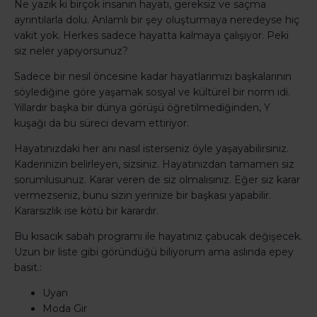
Ne yazık ki birçok insanın hayatı, gereksiz ve saçma
ayrıntılarla dolu. Anlamlı bir şey oluşturmaya neredeyse hiç
vakit yok. Herkes sadece hayatta kalmaya çalışıyor. Peki
siz neler yapıyorsunuz?
Sadece bir nesil öncesine kadar hayatlarımızı başkalarının
söylediğine göre yaşamak sosyal ve kültürel bir norm idi.
Yıllardır başka bir dünya görüşü öğretilmediğinden, Y
kuşağı da bu süreci devam ettiriyor.
Hayatınızdaki her anı nasıl isterseniz öyle yaşayabilirsiniz.
Kaderinizin belirleyen, sizsiniz. Hayatınızdan tamamen siz
sorumlusunuz. Karar veren de siz olmalısınız. Eğer siz karar
vermezseniz, bunu sizin yerinize bir başkası yapabilir.
Kararsızlık ise kötü bir karardır.
Bu kısacık sabah programı ile hayatınız çabucak değişecek.
Uzun bir liste gibi göründüğü biliyorum ama aslında epey
basit.:
Uyan
Moda Gir