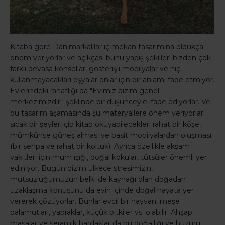
Kitaba göre Danimarkalılar iç mekan tasarımına oldukça
önem veriyorlar ve açıkçası bunu yapış şekilleri bizden çok
farklı devasa konsollar, gösterişli mobilyalar ve hiç
kullanmayacakları eşyalar onlar için bir anlam ifade etmiyor.
Evlerindeki rahatlığı da "Evimiz bizim genel
merkezimizdir." şeklinde bir düşünceyle ifade ediyorlar. Ve
bu tasarım aşamasında şu materyallere önem veriyorlar;
sıcak bir şeyler içip kitap okuyabilecekleri rahat bir köşe,
mümkünse güneş alması ve basit mobilyalardan oluşması
(bir sehpa ve rahat bir koltuk). Ayrıca özellikle akşam
vakitleri için mum ışığı, doğal kokular, tütsüler önemli yer
ediniyor. Bugün bizim ülkece stresimizin,
mutsuzluğumuzun belki de kaynağı olan doğadan
uzaklaşma konusunu da evin içinde doğal hayata yer
vererek çözüyorlar. Bunlar evcil bir hayvan, meşe
palamutları, yapraklar, küçük bitkiler vs. olabilir. Ahşap
masalar ve seramik bardaklar da bu doğallığı ve huzuru