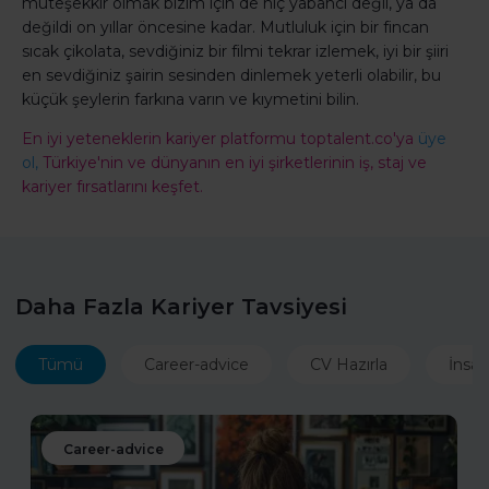
müteşekkir olmak bizim için de hiç yabancı değil, ya da
değildi on yıllar öncesine kadar. Mutluluk için bir fincan
sıcak çikolata, sevdiğiniz bir filmi tekrar izlemek, iyi bir şiiri
en sevdiğiniz şairin sesinden dinlemek yeterli olabilir, bu
küçük şeylerin farkına varın ve kıymetini bilin.
En iyi yeteneklerin kariyer platformu toptalent.co'ya
üye
ol,
Türkiye'nin ve dünyanın en iyi şirketlerinin iş, staj ve
kariyer fırsatlarını keşfet.
Daha Fazla Kariyer Tavsiyesi
Tümü
Career-advice
CV Hazırla
İnsan
Career-advice