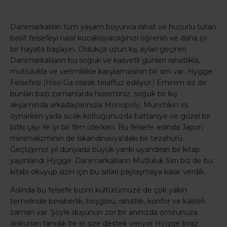
Danimarkalıları tüm yaşam boyunca rahat ve huzurlu tutan
basit felsefeyi nasıl kucaklayacağınızı öğrenin ve daha iyi
bir hayata başlayın. Oldukça uzun kış ayları geçiren
Danimarkalıların bu soğuk ve kasvetli günleri rahatlıkla,
mutlulukla ve verimlilikle karşılamasının bir sırrı var. Hygge
Felsefesi (Hoo-Ga olarak telaffuz ediliyor.) Eminim siz de
bunları bazı zamanlarda hissettiniz; soğuk bir kış
akşamında arkadaşlarınızla Monopoly, Munchkin vs.
oynarken yada sıcak koltuğunuzda battaniye ve güzel bir
bitki çayı ile iyi bir film izlerken. Bu felsefe aslında Japon
minimalizminin de İskandinavya'daki bir tezahürü.
Geçtiğimiz yıl dünyada büyük yankı uyandıran bir kitap
yayınlandı Hygge: Danimarkalıların Mutluluk Sırrı biz de bu
kitabı okuyup sizin için bu sırları paylaşmaya karar verdik.
Aslında bu felsefe bizim kültürümüze de çok yakın
temelinde beraberlik, hoşgörü, rahatlık, konfor ve kaliteli
zaman var. Şöyle düşünün zor bir anınızda omzunuza
dokunan tanıdık bir el size destek veriyor Hygge biraz