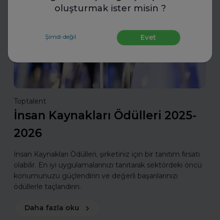
İnsan Kaynakları
oluşturmak ister misin ?
Şimdi değil
Evet
Toptalent
İnsan Kaynakları Ödülleri 2025-
2026
İnsan Kaynakları Ödülleri, şirketiniz için bir tanıtım fırsatı
olabilir. En iyi uygulamalarınızı tanıtarak sektördeki öncü
konumunuzu güçlendirin ve değerli başarılarınızı
ödüllerle taçlandırın.
Daha fazla oku