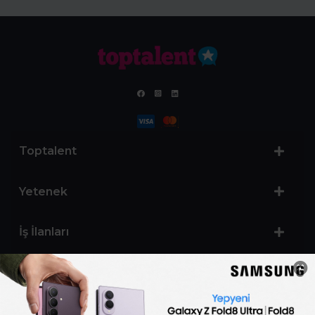
Toptalent
Yetenek
İş İlanları
Sertifika Programları
Yetenek Testleri