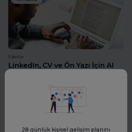
Eskritor
LinkedIn, CV ve Ön Yazı İçin AI
Yazım Araçları Ne İşe Yarıyor?
LinkedIn, CV ve ön yazı için AI yazım araçları nasıl çalışır?
Bu araçlarla etkili özgeçmişler ve güçlü profiller
oluşturmanın püf noktalarını keşfedin.
Daha fazla oku
28 günlük kişisel gelişim planını