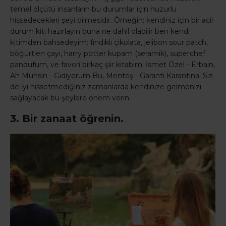
temel ölçütü insanların bu durumlar için huzurlu
hissedecekleri şeyi bilmesidir. Örneğin: kendiniz için bir acil
durum kiti hazırlayın buna ne dahil olabilir ben kendi
kitimden bahsedeyim: fındıklı çikolata, jelibon sour patch,
böğürtlen çayı, harry potter kupam (seramik), superchef
pandufum, ve favori birkaç şiir kitabım: İsmet Özel - Erbain,
Ah Muhsin - Gidiyorum Bu, Menteş - Garanti Karantina. Siz
de iyi hissetmediğiniz zamanlarda kendinize gelmenizi
sağlayacak bu şeylere önem verin.
3. Bir zanaat öğrenin.