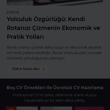
praticar
Yolculuk Özgürlüğü: Kendi
Rotanızı Çizmenin Ekonomik ve
Pratik Yolları
Kendi rotanızı çizerek daha özgür ve ekonomik seyahat
etmenin yollarını keşfedin. Bütçe dostu ipuçları ve pratik
önerilerle yolculuğunuzu planlayın.
Daha fazla oku
Boş CV Örnekleri ile Ücretsiz CV Hazırlama
Profesyonel CV’ini birkaç tıklama ile online oluştur,
hayalindeki işe bir adım daha yaklaş.