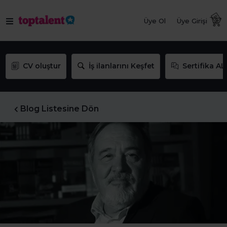
Üye Ol
Üye Girişi
CV oluştur
İş ilanlarını Keşfet
Sertifika AL
Blog Listesine Dön