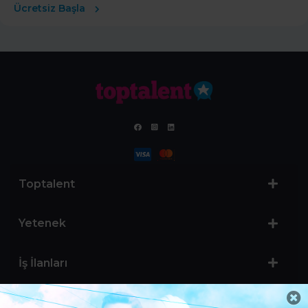
Ücretsiz Başla
Toptalent
Yetenek
İş İlanları
Sertifika Programları