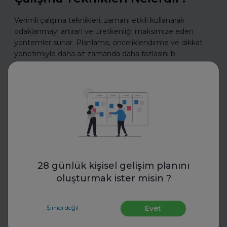
Verimli çalışma teknikleri, zamanı etkili kullanarak
odaklanmayı artıran ve üretkenliği maksimize eden
yöntemler sunar. Planlama, önceliklendirme ve dikkat
yönetimiyle daha az zamanda daha fazlasını b
Daha fazla oku
CV Hazırla
28 günlük kişisel gelişim planını
oluşturmak ister misin ?
Şimdi değil
Evet
Eskritor
LinkedIn, CV ve Ön Yazı İçin AI