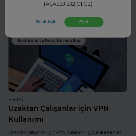
(A1,A2,B1,B2,C1,C2)
kılıyor.
Daha fazla oku
Şimdi değil
Evet
Sektörünü ve Departmanını Seç
VeePN
Uzaktan Çalışanlar için VPN
Kullanımı
Uzaktan çalışanlar için VPN kullanımı, güvenli internet