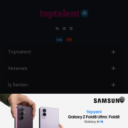
Toptalent
Yetenek
İş İlanları
Sertifika Programları
Yetenek Testleri