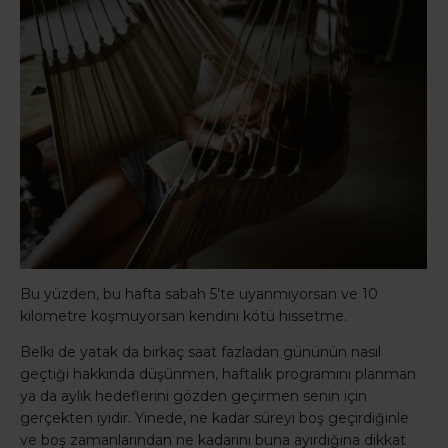
Bu yüzden, bu hafta sabah 5’te uyanmıyorsan ve 10
kilometre koşmuyorsan kendini kötü hissetme.
Belki de yatak da birkaç saat fazladan gününün nasıl
geçtiği hakkında düşünmen, haftalık programını planman
ya da aylık hedeflerini gözden geçirmen senin için
gerçekten iyidir. Yinede, ne kadar süreyi boş geçirdiğinle
ve boş zamanlarından ne kadarını buna ayırdığına dikkat