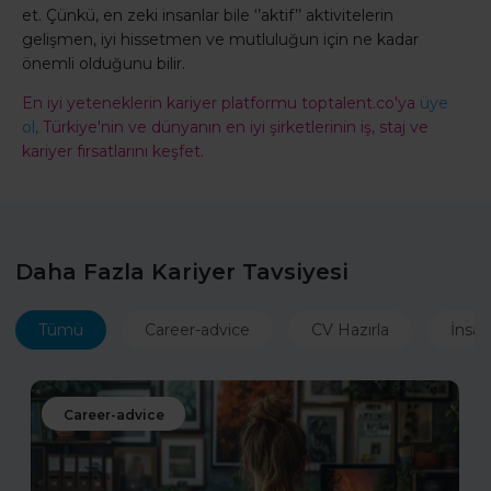
et. Çünkü, en zeki insanlar bile ‘’aktif’’ aktivitelerin
gelişmen, iyi hissetmen ve mutluluğun için ne kadar
önemli olduğunu bilir.
En iyi yeteneklerin kariyer platformu toptalent.co'ya
üye
ol,
Türkiye'nin ve dünyanın en iyi şirketlerinin iş, staj ve
kariyer fırsatlarını keşfet.
Daha Fazla Kariyer Tavsiyesi
Tümü
Career-advice
CV Hazırla
İnsan
Career-advice