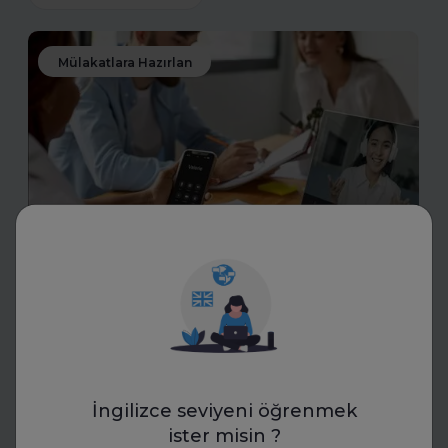
Mülakatlara Hazırlan
Transkriptor
İK Mülakatlarında Yeni Dönem:
Yapay Zekâ ile Transkript
Standartları
İK uzmanları, yapay zekâ destekli transkriptlerle mülakat
İngilizce seviyeni öğrenmek
süreçlerinde yeni bir döneme giriyor. Bu teknoloji,
ister misin ?
objektif değerlendirme ve standartlaşmayı mümkün