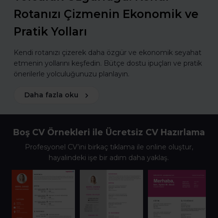
Rotanızı Çizmenin Ekonomik ve
Pratik Yolları
Kendi rotanızı çizerek daha özgür ve ekonomik seyahat
etmenin yollarını keşfedin. Bütçe dostu ipuçları ve pratik
önerilerle yolculuğunuzu planlayın.
Daha fazla oku
Boş CV Örnekleri ile Ücretsiz CV Hazırlama
Profesyonel CV’ini birkaç tıklama ile online oluştur,
hayalindeki işe bir adım daha yaklaş.