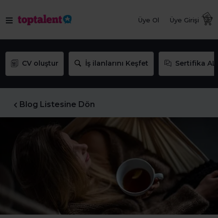
Üye Ol
Üye Girişi
CV oluştur
İş ilanlarını Keşfet
Sertifika AL
Blog Listesine Dön