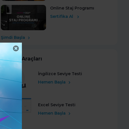
Online Staj Programı
Sertifika Al
Şimdi Başla
Kariyer Araçları
İngilizce Seviye Testi
Hemen Başla
Excel Seviye Testi
Hemen Başla