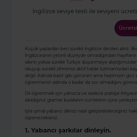
İngilizce seviye testi ile seviyeni ücret
Ücretsi
Küçük yaşlardan beri sürekli İngilizce dersleri alırız. İ
İngilizcesinin yeterli düzeyde olmadığından hayıfla
sıkıntı yoksa sürekli Türkçe düşünmeye alıştığımızdan, a
okuyup sürekli zihnimizi aktif halde tutmamızdan kayna
değil. Aslında basit gibi görünen ama hepimizin göz 
öğrenmenin aslında o kadar da zor olmadığını görece
Dil öğrenmek için yalnızca ve sadece pratiğe ihtiyacını
sıkıldığınız gramer kurallarını cümlelerin içine yerleşt
İşte şimdi yabancı dilinizi nasıl geliştirebileceğiniz ha
öğreneceksiniz.
1. Yabancı şarkılar dinleyin.