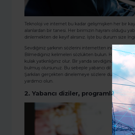
Teknoloji ve internet bu kadar gelişmişken her bir ka
alanlardan bir tanesi. Her birimizin hayranı olduğu yaban
dinlemekten de keyif alırsınız. İşte bu durum size İngil
Sevdiğiniz şarkının sözlerini internetten indirip aynı a
Bilmediğiniz kelimeleri sözlükten bulun. Hem kelimeler
kulak yatkınlığınız olur. Bir yanda sevdiğiniz şarkıyı d
bulmuş olursunuz. Bu sebeple yabancı dil öğrenmek/ge
Şarkıları gerçekten dinelemeye sözlere duymaya çalı
yardımcı olun.
2. Yabancı diziler, programlar ve fil