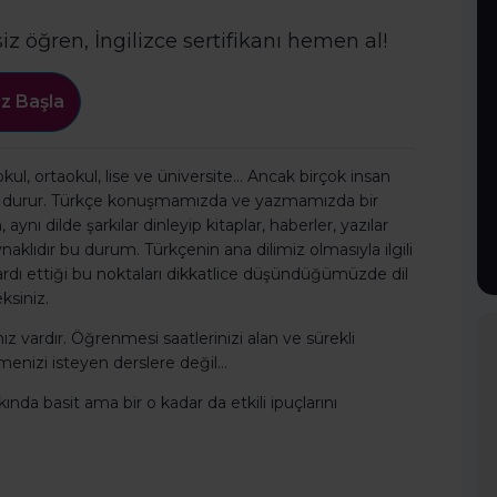
siz öğren, İngilizce sertifikanı hemen al!
z Başla
lkokul, ortaokul, lise ve üniversite… Ancak birçok insan
nır durur. Türkçe konuşmamızda ve yazmamızda bir
ynı dilde şarkılar dinleyip kitaplar, haberler, yazılar
klıdır bu durum. Türkçenin ana dilimiz olmasıyla ilgili
ardı ettiği bu noktaları dikkatlice düşündüğümüzde dil
ksiniz.
z vardır. Öğrenmesi saatlerinizi alan ve sürekli
irmenizi isteyen derslere değil…
kkında basit ama bir o kadar da etkili ipuçlarını