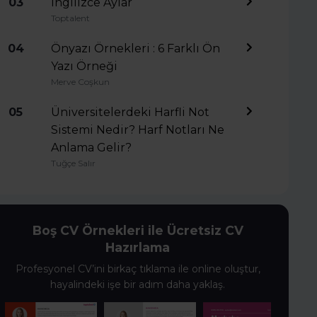
03
İngilizce Aylar
Toptalent
04
Önyazı Örnekleri : 6 Farklı Ön
Yazı Örneği
Merve Coşkun
05
Üniversitelerdeki Harfli Not
Sistemi Nedir? Harf Notları Ne
Anlama Gelir?
Tuğçe Salır
Boş CV Örnekleri ile Ücretsiz CV
Hazırlama
Profesyonel CV’ini birkaç tıklama ile online oluştur,
hayalindeki işe bir adım daha yaklaş.