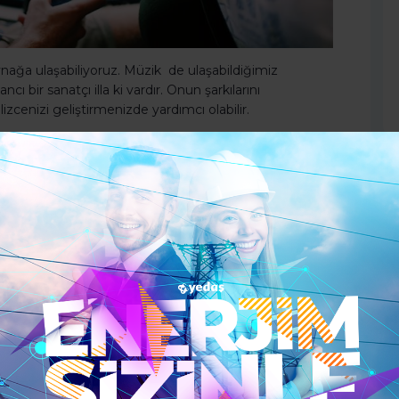
ynağa ulaşabiliyoruz. Müzik de ulaşabildiğimiz
cı bir sanatçı illa ki vardır. Onun şarkılarını
izcenizi geliştirmenizde yardımcı olabilir.
nda şarkıyı da açarak şarkıya eşlik etmeye çalışın.
in nasıl telaffuz edildiğini öğrenirsiniz, hem de dile
inlerken bir yandan da yabancı dilinizi geliştirme imkanı
liştirmek sizin için eziyet olmaktan da çıkmış olur.
şmayı unutmayın. Aklınızın kelimeleri seçmesine
mler izleyin.