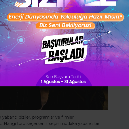
28 günlük kişisel gelişim planını
oluşturmak ister misin ?
Şimdi değil
Evet
yabancı diziler, programlar ve filmler
k… Hangi türü seçerseniz seçin mutlaka yabancı bir