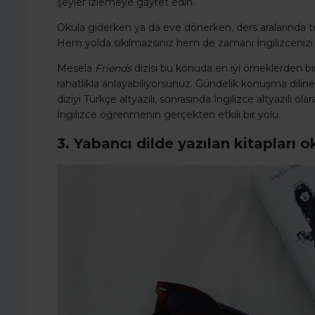
şeyler izlemeye gayret edin.
Okula giderken ya da eve dönerken, ders aralarında telef
Hem yolda sıkılmazsınız hem de zamanı İngilizcenizi ge
Mesela
Friends
dizisi bu konuda en iyi örneklerden bir
rahatlıkla anlayabiliyorsunuz. Gündelik konuşma diline d
diziyi Türkçe altyazılı, sonrasında İngilizce altyazılı ol
İngilizce öğrenmenin gerçekten etkili bir yolu.
3. Yabancı dilde yazılan kitapları 