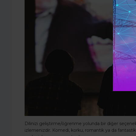
Dilinizi geliştirme/öğrenme yolunda bir diğer seçenek 
izlemenizdir. Komedi, korku, romantik ya da fantasti