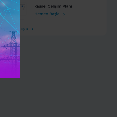
Kişisel Gelişim Planı
Hemen Başla
Ücretsiz Başla