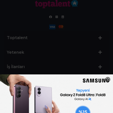
Toptalent
Yetenek
İş İlanları
Sertifika Programları
Yetenek Testleri
İşveren