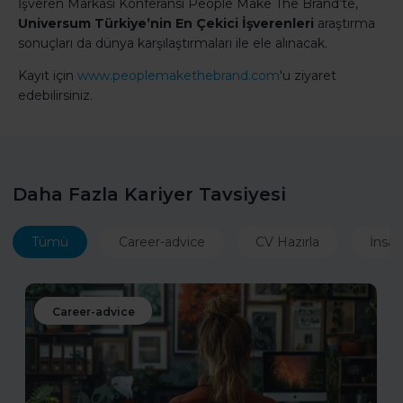
İşveren Markası Konferansı People Make The Brand’te,
Universum Türkiye’nin En Çekici İşverenleri
araştırma
sonuçları da dünya karşılaştırmaları ile ele alınacak.
Kayıt için
www.peoplemakethebrand.com
'u ziyaret
edebilirsiniz.
Daha Fazla Kariyer Tavsiyesi
Tümü
Career-advice
CV Hazırla
İnsan
Career-advice