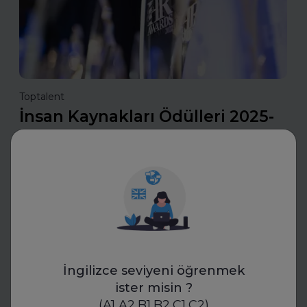
Toptalent
İnsan Kaynakları Ödülleri 2025-
2026
İnsan Kaynakları Ödülleri, şirketiniz için bir tanıtım fırsatı
olabilir. En iyi uygulamalarınızı tanıtarak sektördeki öncü
konumunuzu güçlendirin ve değerli başarılarınızı
ödüllerle taçlandırın.
Daha fazla oku
İngilizce seviyeni öğrenmek
ister misin ?
İş Hayatında Başarı
(A1,A2,B1,B2,C1,C2)