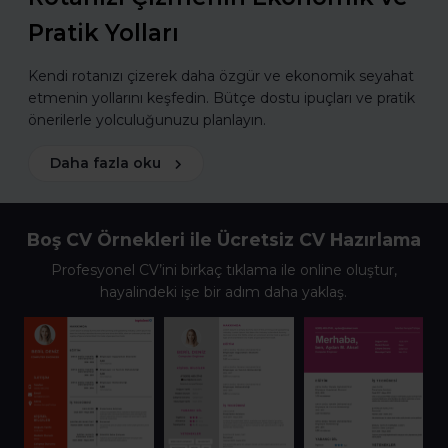
Pratik Yolları
Kendi rotanızı çizerek daha özgür ve ekonomik seyahat
etmenin yollarını keşfedin. Bütçe dostu ipuçları ve pratik
önerilerle yolculuğunuzu planlayın.
Daha fazla oku
Boş CV Örnekleri ile Ücretsiz CV Hazırlama
Profesyonel CV’ini birkaç tıklama ile online oluştur,
hayalindeki işe bir adım daha yaklaş.