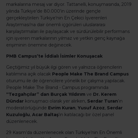
markalarına mesaj var diyor. Tattanelli, konuşmasında, 2019
yılında Türkiye’de 80.000’in üzerinde gençle
gerçekleştirilen Türkiye’nin En Çekici İşverenleri
Araştırması’na dair önemli içgörüleri uluslararası
karşılaştırmaları ile paylaşacak ve sürdürülebilir performans
için işveren markalarının yılmaz ve yetkin genç kaynağa
erişiminin önemine değinecek.
PMB Campus’te İddialı İsimler Konuşacak
Geçtiğimiz yıl büyük ilgi gören ve yalnızca öğrencilerin
katılımına açık olacak
People Make The Brand Campus
oturumu ile de öğrencilere yönelik bir çalışma yapılacak.
People Make The Brand - Campus programında
“Tezgahçılar” dan Burçak Yıldırım
ve
Dr. Kerem
Dündar
konuşmacı olarak yer alırken,
Serdar Turan
’ın
moderatörlüğünde
Evrim Kuran
,
Yusuf Azoz
,
Serdar
Kuzuloğlu
,
Acar Baltaş
’ın katılacağı bir özel panel
düzenlenecek.
29 Kasım’da düzenlenecek olan Türkiye’nin En Önemli