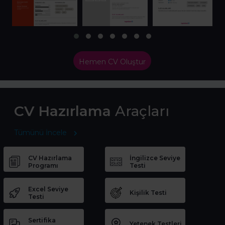
Hemen CV Oluştur
CV Hazırlama
Araçları
Tümünü İncele
CV Hazırlama
İngilizce Seviye
Programı
Testi
Excel Seviye
Kişilik Testi
Testi
Sertifika
Yetenek Testleri