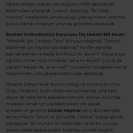
öğretmenliğe uzanan yolculuğunu PMB sahnesinde
katılımcılara anlatacak. Livaneli, başlattığı “Bir Dilek
Yetmez” hareketiyle umutsuzluğu yok saymanın önemini,
bunun liderlik ve kariyer yolunda getirilerini anlatacak.
Boston Orthodontics Kurucusu Diş Hekimi Elif Keser
,
“Yılmazlık İçin Gereken Tavır” konusu odağında; “Dirençli
olabilmek için hayata nasıl bakmalı? Konfor alanında
kalmak aslında ne kadar konforsuz bir durum? Hayat boyu
öğrenci olmak hoca olmaktan daha mı keyifli? Çocuk da
yaparım kariyer de, ama nasıl?” sorularının cevaplarını kendi
hikâyesinden yola çıkarak katılımcılara aktaracak.
Dinamo Danışmanlık Kurucu Ortağı ve Universum Orta
Doğu Direktörü Evrim Kuran konuşmasında, yedi kere
düşse de sekiz kere kalkabilen bireyler, liderler, kurumlar,
markalar olmak için yapılabilecekleri ele alacak.
İş insanı ve girişimci
Gözde Akpınar
ise iş dünyasındaki
deneyimlerini “Umut ve İyimserlik Üzerine” başlığı altında
paylaşacak. Bu oturum, bir kadın lider ve bir kız çocuğu
annesi olarak kadına şiddet, kadınlara yönelik negatif