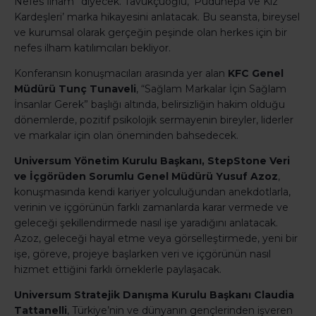
Nefes İlham” diyecek. Tavukçuoğlu, ‘Puduhepa ve Kız
Kardeşleri’ marka hikayesini anlatacak. Bu seansta, bireysel
ve kurumsal olarak gerçeğin peşinde olan herkes için bir
nefes ilham katılımcıları bekliyor.
Konferansın konuşmacıları arasında yer alan
KFC Genel
Müdürü Tunç Tunaveli
, “Sağlam Markalar İçin Sağlam
İnsanlar Gerek” başlığı altında, belirsizliğin hakim olduğu
dönemlerde, pozitif psikolojik sermayenin bireyler, liderler
ve markalar için olan öneminden bahsedecek.
Universum Yönetim Kurulu Başkanı, StepStone Veri
ve İçgörüden Sorumlu Genel Müdürü Yusuf Azoz
,
konuşmasında kendi kariyer yolculuğundan anekdotlarla,
verinin ve içgörünün farklı zamanlarda karar vermede ve
geleceği şekillendirmede nasıl işe yaradığını anlatacak.
Azoz, geleceği hayal etme veya görselleştirmede, yeni bir
işe, göreve, projeye başlarken veri ve içgörünün nasıl
hizmet ettiğini farklı örneklerle paylaşacak.
Universum Stratejik Danışma Kurulu Başkanı Claudia
Tattanelli
, Türkiye’nin ve dünyanın gençlerinden işveren