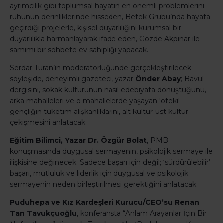
ayrımcılık gibi toplumsal hayatın en önemli problemlerini
ruhunun derinliklerinde hisseden, Betek Grubu’nda hayata
geçirdiği projelerle, kişisel duyarlılığını kurumsal bir
duyarlılıkla harmanlayarak ifade eden, Gözde Akpınar ile
samimi bir sohbete ev sahipliği yapacak.
Serdar Turan’ın moderatörlüğünde gerçekleştirilecek
söyleşide, deneyimli gazeteci, yazar
Önder Abay
; Bavul
dergisini, sokak kültürünün nasıl edebiyata dönüştüğünü,
arka mahalleleri ve o mahallelerde yaşayan 'öteki'
gençliğin tüketim alışkanlıklarını, alt kültür-üst kültür
çekişmesini anlatacak.
Eğitim Bilimci, Yazar Dr. Özgür Bolat
, PMB
konuşmasında duygusal sermayenin, psikolojik sermaye ile
ilişkisine değinecek. Sadece başarı için değil; ‘sürdürülebilir’
başarı, mutluluk ve liderlik için duygusal ve psikolojik
sermayenin neden birleştirilmesi gerektiğini anlatacak.
Puduhepa ve Kız Kardeşleri Kurucu/CEO’su Renan
Tan Tavukçuoğlu
, konferansta “Anlam Arayanlar İçin Bir