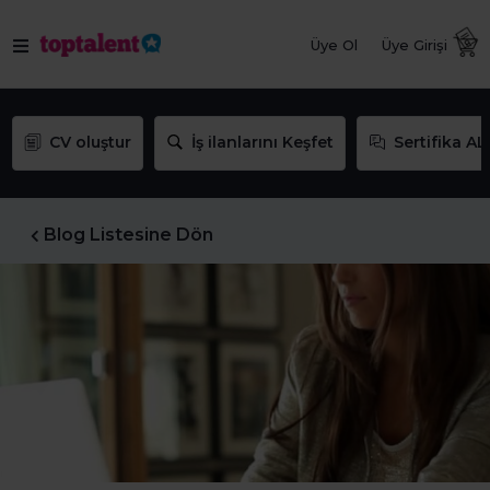
Üye Ol
Üye Girişi
CV oluştur
İş ilanlarını Keşfet
Sertifika AL
Blog Listesine Dön