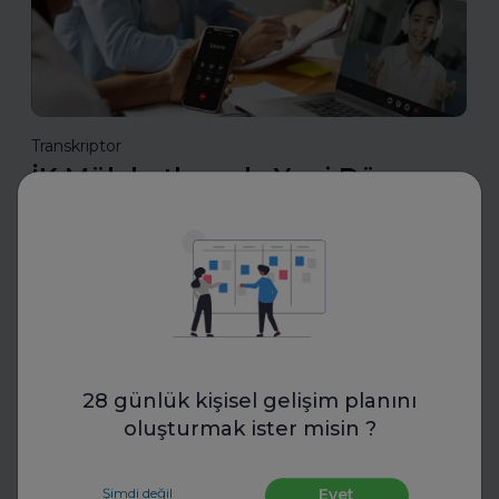
Transkriptor
İK Mülakatlarında Yeni Dönem:
Yapay Zekâ ile Transkript
Standartları
İK uzmanları, yapay zekâ destekli transkriptlerle mülakat
süreçlerinde yeni bir döneme giriyor. Bu teknoloji,
objektif değerlendirme ve standartlaşmayı mümkün
kılıyor.
28 günlük kişisel gelişim planını
oluşturmak ister misin ?
Daha fazla oku
Şimdi değil
Evet