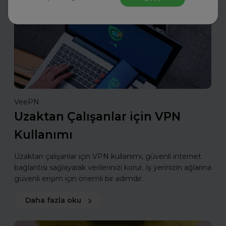
Sektörünü ve Departmanını Seç
VeePN
Uzaktan Çalışanlar için VPN
Kullanımı
Uzaktan çalışanlar için VPN kullanımı, güvenli internet
bağlantısı sağlayarak verilerinizi korur. İş yerinizin ağlarına
güvenli erişim için önemli bir adımdır.
Daha fazla oku