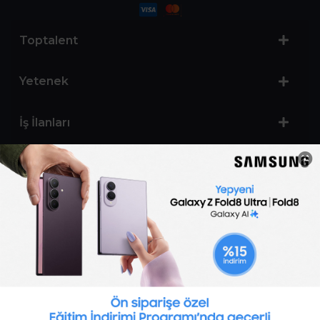
Toptalent
Yetenek
İş İlanları
Sertifika Programları
Yetenek Testleri
İşveren