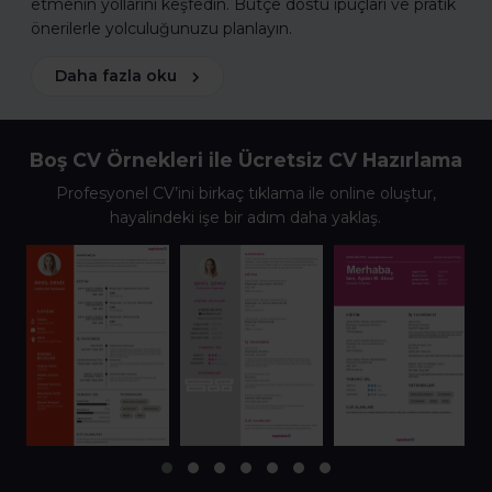
etmenin yollarını keşfedin. Bütçe dostu ipuçları ve pratik
önerilerle yolculuğunuzu planlayın.
Daha fazla oku
Boş CV Örnekleri ile Ücretsiz CV Hazırlama
Profesyonel CV’ini birkaç tıklama ile online oluştur,
hayalindeki işe bir adım daha yaklaş.