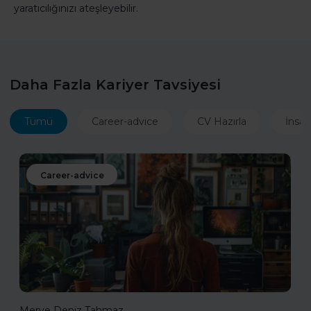
yaratıcılığınızı ateşleyebilir.
Daha Fazla Kariyer Tavsiyesi
Tümü
Career-advice
CV Hazırla
İnsan
Career-advice
Merve Deniz Tahmaz