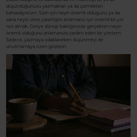
düşündüğünüzü yazmaktan ya da çizmekten
bahsediyorum. Sizin için neyin önemli olduğunu ya da
sana neyin stres yarattığını anlamanız için önemli bir yol
not almak. Geriye dönüp baktığınızda gerçekten neyin
önemli olduğunu anlamanıza yardım eden bir yöntem.
Sadece, yazmaya odaklanırken düşünmeyi de
unutmamaya özen gösterin.