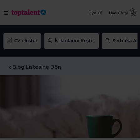
Üye Ol
Üye Girişi
CV oluştur
İş ilanlarını Keşfet
Sertifika AL
Blog Listesine Dön