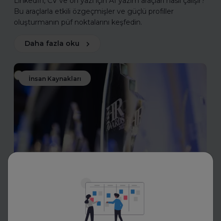
LinkedIn, CV ve ön yazı için AI yazım araçları nasıl çalışır?
Bu araçlarla etkili özgeçmişler ve güçlü profiller
oluşturmanın püf noktalarını keşfedin.
Daha fazla oku
İnsan Kaynakları
Toptalent
İnsan Kaynakları Ödülleri 2025-
2026