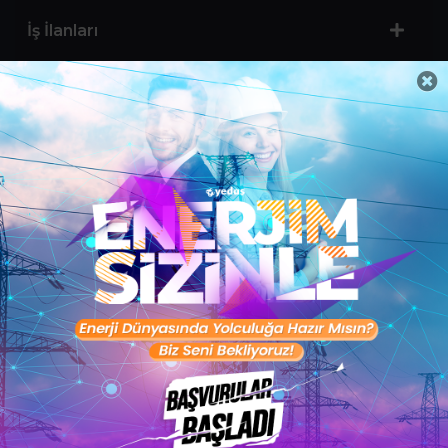
İş İlanları
Sertifika Programları
Yetenek Testleri
İşveren
Toptalent Marka ve İnsan Kaynakları Danışmanlığı Limited Şirketi Özel İstihdam Bürosu
Olarak 11 / 11 / 2024 - 10 / 11 / 2027 tarihleri arasında faaliyette bulunmak üzere, Türkiye İş
Kurumu tarafından 05.11.2024 tarih ve 16998526 sayılı karar uyarınca 1251 nolu belge ile faaliyet
göstermektedir.Toptalent İş İlanları için tıklayın. 4904 sayılı kanun uyarınca iş arayanlardan
ücret alınmayacak ve menfaat temin edilmeyecektir.
Türkiye İş Kurumu İstanbul İl Müdürlüğü: 0 212 249 29 87 | Türkiye iş Kurumu İstanbul Çalışma